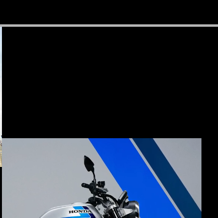
リア 店舗一覧
リア 店舗一覧
リア 店舗一覧
リア 店舗一覧
四国エリア 店舗一覧
リア 店舗一覧
県
都
県
府
県
県
ドリーム 盛岡
ドリーム 世田谷
ドリーム 名古屋中央
ドリーム 堺
ドリーム 岡山
ドリーム 博多
ホンダドリーム 西東京
ホンダドリーム 名古屋南
ホンダドリーム 箕面
ホンダドリーム 福岡東
ドリーム 練馬
ドリーム 小牧
ドリーム 藤井寺
ドリーム 久留米
ホンダドリーム 板橋
ホンダドリーム 名古屋東
ホンダドリーム 東淀川
ホンダドリーム 福岡春日
県
県
ドリーム 葛飾
ドリーム 一宮
ドリーム 豊中
ドリーム 福岡西
ホンダドリーム 大田
ホンダドリーム 豊橋
ドリーム 仙台泉
ドリーム 広島
ホンダドリーム 宮城岩沼
ホンダドリーム 福山
ドリーム 立川
ドリーム 名古屋上小田井
府
県
県
県
ドリーム 京都伏見
ドリーム 熊本
ホンダドリーム 京都右京
川県
県
ドリーム 郡山
ドリーム 徳島
ドリーム 磯子
ドリーム 岐阜
ドリーム 京都北山
ホンダドリーム 横浜都筑