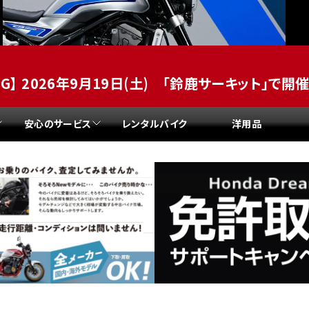
県
ドリーム 横浜旭
ホンダドリーム 川崎宮前
県
ドリーム 高松
ドリーム 横浜緑
ドリーム 神戸灘
ホンダドリーム 尼崎
TING】 2026年9月19日(土) 「鈴鹿サーキット」で開催
県
ドリーム 姫路
ホンダドリーム 西宮甲子
県
ドリーム 高知
安心のサービス
レンタルバイク
洋用品
ドリーム 船橋
ホンダドリーム 松戸
県
ドリーム 蘇我
ドリーム 奈良
県
ドリーム ふかや花園
ホンダドリーム 鴻巣
ドリーム 所沢
ホンダドリーム 大宮
ドリーム 狭山
ホンダドリーム 東浦和