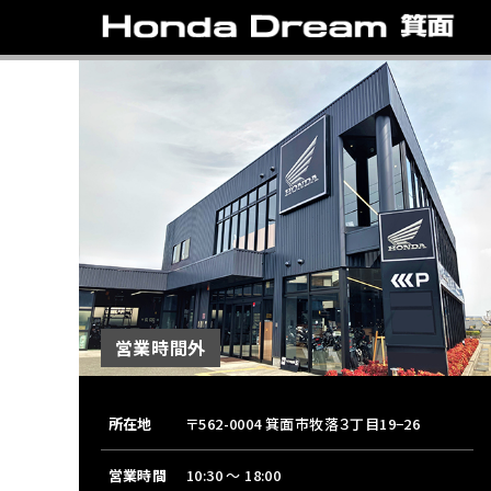
東北エ
関東エ
中部エ
近畿エ
中国・
九州エ
岩手
東京
愛知
大阪
岡山
福岡
ホンダ
ホンダ
ホンダ
ホンダ
ホンダ
ホンダ
ホンダ
ホンダ
ホンダ
ホンダ
宮城
広島
ホンダ
ホンダ
ホンダ
ホンダ
ホンダ
ホンダ
営業時間外
ホンダ
ホンダ
京都
熊本
福島
徳島
所在地
〒562-0004 箕面市牧落３丁目19−26
ホンダ
ホンダ
神奈
岐阜
ホンダ
ホンダ
営業時間
10:30 〜 18:00
ホンダ
ホンダ
ホンダ