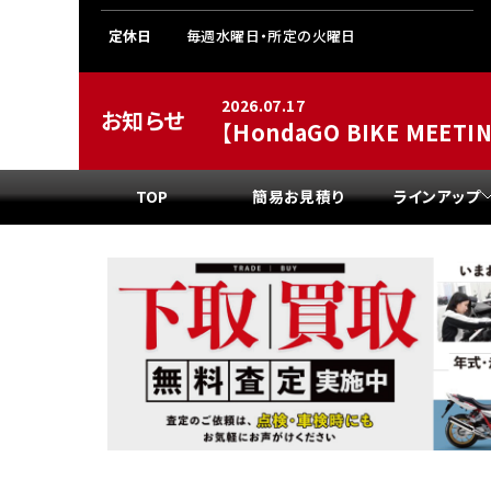
香川
定休日
毎週水曜日・所定の火曜日
ホンダ
兵庫
ホンダ
ホンダ
2026.07.17
ホンダ
お知らせ
【HondaGO BIKE MEE
高知
ホンダ
千葉
ホンダ
TOP
簡易お見積り
ラインアップ
ホンダ
奈良
ホンダ
ホンダ
埼玉
ホンダ
ホンダ
ホンダ