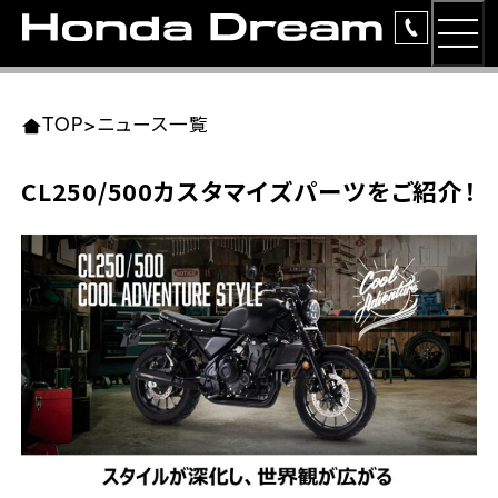
MEN
TOP
東北エリア 店舗一覧
関東エリア 店舗一覧
中部エリア 店舗一覧
近畿エリア 店舗一覧
中国・四国エリア 店舗一覧
九州エリア 店舗一覧
TOP
>
ニュース一覧
簡易お見積り
CL250/500カスタマイズパーツをご紹介！
岩手県
東京都
愛知県
大阪府
岡山県
福岡県
ラインアップ
ホンダドリーム 盛岡
ホンダドリーム 世田谷
ホンダドリーム 名古屋中央
ホンダドリーム 堺
ホンダドリーム 岡山
ホンダドリーム 博多
安心のサービス
ホンダドリーム 西東京
ホンダドリーム 名古屋南
ホンダドリーム 箕面
ホンダドリーム 福岡東
レンタルバイク
宮城県
広島県
ホンダドリーム 練馬
ホンダドリーム 小牧
ホンダドリーム 藤井寺
ホンダドリーム 久留米
洋用品
ホンダドリーム 仙台泉
ホンダドリーム 広島
ホンダドリーム 板橋
ホンダドリーム 名古屋東
ホンダドリーム 東淀川
ホンダドリーム 福岡春日
イベント
ホンダドリーム 宮城岩沼
ホンダドリーム 福山