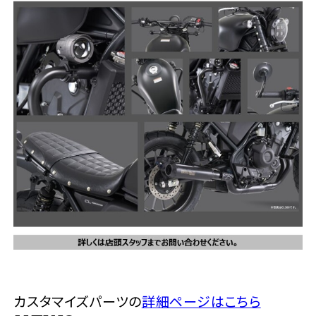
法人向けサービス
ホンダドリーム 葛飾
ホンダドリーム 一宮
ホンダドリーム 豊中
ホンダドリーム 福岡西
福島県
徳島県
お問い合わせ
ホンダドリーム 大田
ホンダドリーム 豊橋
京都府
熊本県
ホンダドリーム 郡山
ホンダドリーム 徳島
ホンダドリーム 立川
ホンダドリーム 名古屋上小田井
ホンダドリーム 京都伏見
ホンダドリーム 熊本
香川県
ホンダドリーム 京都右京
神奈川県
岐阜県
ホンダドリーム 高松
ホンダドリーム 磯子
ホンダドリーム 岐阜
ホンダドリーム 京都北山
高知県
ホンダドリーム 横浜都筑
兵庫県
ホンダドリーム 高知
ホンダドリーム 横浜旭
ホンダドリーム 神戸灘
ホンダドリーム 川崎宮前
カスタマイズパーツの
詳細ページはこちら
ホンダドリーム 尼崎