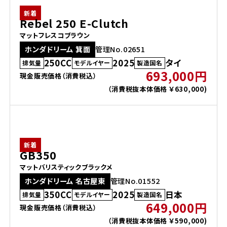
ホンダドリーム 横浜緑
新着
ホンダドリーム 姫路
Rebel 250 E-Clutch
マットフレスコブラウン
ホンダドリーム 西宮甲子園
千葉県
ホンダドリーム 箕面
管理No.02651
250CC
2025
タイ
排気量
モデルイヤー
製造国名
693,000円
ホンダドリーム 船橋
現金販売価格（消費税込）
奈良県
（消費税抜本体価格 ￥630,000)
ホンダドリーム 松戸
ホンダドリーム 奈良
ホンダドリーム 蘇我
新着
GB350
マットバリスティックブラックメ
埼玉県
ホンダドリーム 名古屋東
管理No.01552
350CC
2025
日本
ホンダドリーム ふかや花園
排気量
モデルイヤー
製造国名
649,000円
現金販売価格（消費税込）
（消費税抜本体価格 ￥590,000)
ホンダドリーム 鴻巣