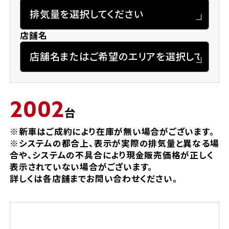
法人向けサービス
ホンダドリーム 葛飾
ホンダドリーム 一宮
ホンダドリーム 豊中
ホンダドリーム 福岡西
福島県
徳島県
お問い合わせ
店舗名
ホンダドリーム 大田
ホンダドリーム 豊橋
京都府
熊本県
ホンダドリーム 郡山
ホンダドリーム 徳島
ホンダドリーム 立川
ホンダドリーム 名古屋上小田井
ホンダドリーム 京都伏見
ホンダドリーム 熊本
香川県
ホンダドリーム 京都右京
神奈川県
岐阜県
2002
台
ホンダドリーム 高松
ホンダドリーム 磯子
ホンダドリーム 岐阜
ホンダドリーム 京都北山
※新車はご成約により在庫が無い場合がございます。
※システムの都合上、表示が実際の排気量と異なる場
高知県
合や、システムの不具合により現金販売価格が正しく
ホンダドリーム 横浜都筑
兵庫県
表示されていない場合がございます。
詳しくは各店舗までお問い合わせください。
ホンダドリーム 高知
ホンダドリーム 横浜旭
ホンダドリーム 神戸灘
ホンダドリーム 川崎宮前
ホンダドリーム 尼崎