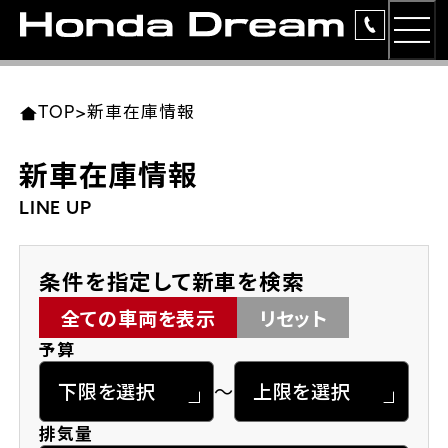
MEN
TOP
東北エリア 店舗一覧
関東エリア 店舗一覧
中部エリア 店舗一覧
近畿エリア 店舗一覧
中国・四国エリア 店舗一覧
九州エリア 店舗一覧
TOP
>
新車在庫情報
簡易お見積り
新車在庫情報
岩手県
東京都
愛知県
大阪府
岡山県
福岡県
ラインアップ
LINE UP
ホンダドリーム 盛岡
ホンダドリーム 世田谷
ホンダドリーム 名古屋中央
ホンダドリーム 堺
ホンダドリーム 岡山
ホンダドリーム 博多
安心のサービス
条件を指定して新車を検索
ホンダドリーム 西東京
ホンダドリーム 名古屋南
ホンダドリーム 箕面
ホンダドリーム 福岡東
レンタルバイク
宮城県
広島県
全ての車両を表示
リセット
予算
ホンダドリーム 練馬
ホンダドリーム 小牧
ホンダドリーム 藤井寺
ホンダドリーム 久留米
洋用品
ホンダドリーム 仙台泉
ホンダドリーム 広島
～
ホンダドリーム 板橋
ホンダドリーム 名古屋東
ホンダドリーム 東淀川
ホンダドリーム 福岡春日
イベント
ホンダドリーム 宮城岩沼
ホンダドリーム 福山
排気量