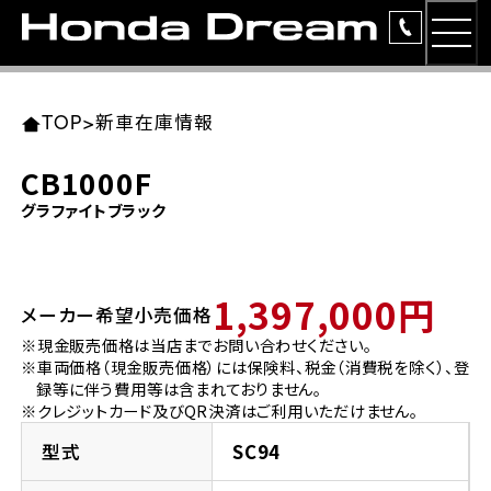
MEN
TOP
東北エリア 店舗一覧
関東エリア 店舗一覧
中部エリア 店舗一覧
近畿エリア 店舗一覧
中国・四国エリア 店舗一覧
九州エリア 店舗一覧
TOP
>
新車在庫情報
簡易お見積り
CB1000F
岩手県
東京都
愛知県
大阪府
岡山県
福岡県
グラファイトブラック
ラインアップ
ホンダドリーム 盛岡
ホンダドリーム 世田谷
ホンダドリーム 名古屋中央
ホンダドリーム 堺
ホンダドリーム 岡山
ホンダドリーム 博多
安心のサービス
1,397,000円
メーカー希望小売価格
ホンダドリーム 西東京
ホンダドリーム 名古屋南
ホンダドリーム 箕面
ホンダドリーム 福岡東
レンタルバイク
宮城県
広島県
※現金販売価格は当店までお問い合わせください。
※車両価格（現金販売価格）には保険料、税金（消費税を除く）、登
ホンダドリーム 練馬
ホンダドリーム 小牧
ホンダドリーム 藤井寺
ホンダドリーム 久留米
洋用品
録等に伴う費用等は含まれておりません。
ホンダドリーム 仙台泉
ホンダドリーム 広島
※クレジットカード及びQR決済はご利用いただけません。
ホンダドリーム 板橋
ホンダドリーム 名古屋東
ホンダドリーム 東淀川
ホンダドリーム 福岡春日
イベント
型式
SC94
ホンダドリーム 宮城岩沼
ホンダドリーム 福山