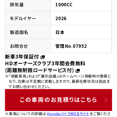
法人向けサービス
ホンダドリーム 葛飾
ホンダドリーム 一宮
ホンダドリーム 豊中
ホンダドリーム 福岡西
排気量
1000CC
福島県
徳島県
お問い合わせ
ホンダドリーム 大田
ホンダドリーム 豊橋
モデルイヤー
2026
京都府
熊本県
ホンダドリーム 郡山
ホンダドリーム 徳島
製造国名
日本
ホンダドリーム 立川
ホンダドリーム 名古屋上小田井
ホンダドリーム 京都伏見
ホンダドリーム 熊本
香川県
お問合せ
管理No.07952
ホンダドリーム 京都右京
神奈川県
岐阜県
新車3年保証付
ホンダドリーム 高松
HDオーナーズクラブ3年間会費無料
ホンダドリーム 磯子
ホンダドリーム 岐阜
ホンダドリーム 京都北山
(距離無制限ロードサービス付)
※「掲載車両」および「展示店舗」はホームページ掲載時の情報と
高知県
ホンダドリーム 横浜都筑
なり、在庫は不定期に変動しますので、最新在庫状況は各店ま
兵庫県
でお問い合わせください。
ホンダドリーム 高知
ホンダドリーム 横浜旭
ホンダドリーム 神戸灘
この車両のお見積りはこちら
ホンダドリーム 川崎宮前
ホンダドリーム 尼崎
※車両についての詳細は
HondaバイクWEBサイト
をご覧くださ