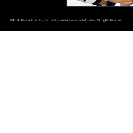
©Honda Dream Japan Co., Ltd. and its subsidiaries and affiliates. All Rights Reserved.