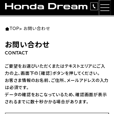
MEN
TOP
東北エリア 店舗一覧
関東エリア 店舗一覧
中部エリア 店舗一覧
近畿エリア 店舗一覧
中国・四国エリア 店舗一覧
九州エリア 店舗一覧
TOP
>
お問い合わせ
簡易お見積り
お問い合わせ
岩手県
東京都
愛知県
大阪府
岡山県
福岡県
ラインアップ
CONTACT
ホンダドリーム 盛岡
ホンダドリーム 世田谷
ホンダドリーム 名古屋中央
ホンダドリーム 堺
ホンダドリーム 岡山
ホンダドリーム 博多
安心のサービス
ご要望をお選びいただくまたはテキストエリアにご入
力の上、画面下の［確認］ボタンを押してください。
ホンダドリーム 西東京
ホンダドリーム 名古屋南
ホンダドリーム 箕面
ホンダドリーム 福岡東
レンタルバイク
宮城県
広島県
お客さま情報のお名前、ご住所、メールアドレスの入力
は必須です。
ホンダドリーム 練馬
ホンダドリーム 小牧
ホンダドリーム 藤井寺
ホンダドリーム 久留米
洋用品
ホンダドリーム 仙台泉
ホンダドリーム 広島
データの確認をおこなっているため、確認画面が表示
されるまでに数十秒かかる場合があります。
ホンダドリーム 板橋
ホンダドリーム 名古屋東
ホンダドリーム 東淀川
ホンダドリーム 福岡春日
イベント
ホンダドリーム 宮城岩沼
ホンダドリーム 福山