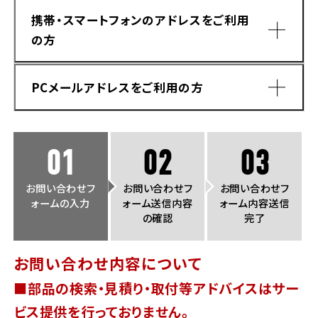
法人向けサービス
ホンダドリーム 葛飾
ホンダドリーム 一宮
ホンダドリーム 豊中
ホンダドリーム 福岡西
携帯・スマートフォンのアドレスをご利用
福島県
徳島県
の方
お問い合わせ
ホンダドリーム 大田
ホンダドリーム 豊橋
京都府
熊本県
ホンダドリーム 郡山
ホンダドリーム 徳島
PCメールアドレスをご利用の方
ホンダドリーム 立川
ホンダドリーム 名古屋上小田井
ホンダドリーム 京都伏見
ホンダドリーム 熊本
香川県
ホンダドリーム 京都右京
神奈川県
岐阜県
01
02
03
ホンダドリーム 高松
ホンダドリーム 磯子
ホンダドリーム 岐阜
ホンダドリーム 京都北山
お問い合わせフ
お問い合わせフ
お問い合わせフ
ォームの入力
ォーム送信内容
ォーム内容送信
高知県
ホンダドリーム 横浜都筑
の確認
完了
兵庫県
ホンダドリーム 高知
ホンダドリーム 横浜旭
お問い合わせ内容について
ホンダドリーム 神戸灘
■部品の検索・見積り・取付等アドバイスはサー
ホンダドリーム 川崎宮前
ドメイン指定受信手順
Yahoo!メールをご利用の方
ホンダドリーム 尼崎
ビス提供を行っておりません。