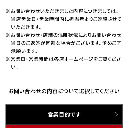
ホンダドリーム 横浜緑
お問い合わせいただきました内容につきましては、
ホンダドリーム 姫路
Hotmailをご利用の方
当店営業日・営業時間内に担当者よりご連絡させて
ホンダドリーム 西宮甲子園
いただきます。
千葉県
お問い合わせ・店舗の混雑状況によりお問い合わせ
Gmailをご利用の方
ホンダドリーム 船橋
当日のご返答が困難な場合がございます。予めご了
奈良県
承願います。
ホンダドリーム 松戸
営業日・営業時間は各店ホームページをご覧くださ
ホンダドリーム 奈良
い。
ホンダドリーム 蘇我
お問い合わせの内容について選択してください
埼玉県
ホンダドリーム ふかや花園
営業目的です
ホンダドリーム 鴻巣