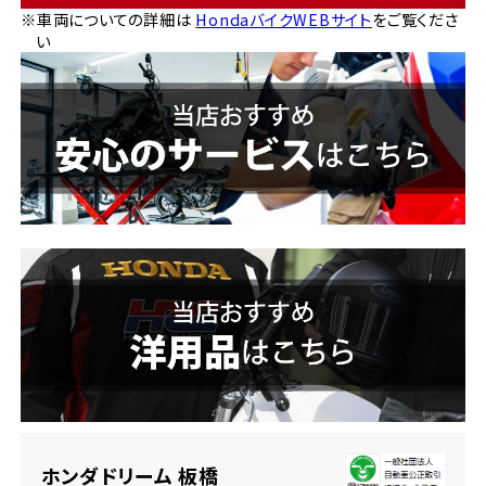
※車両についての詳細は
HondaバイクWEBサイト
をご覧くださ
ホンダドリーム 横浜緑
い
ホンダドリーム 姫路
ホンダドリーム 西宮甲子園
千葉県
ホンダドリーム 船橋
奈良県
ホンダドリーム 松戸
ホンダドリーム 奈良
ホンダドリーム 蘇我
埼玉県
ホンダドリーム ふかや花園
ホンダドリーム 板橋
ホンダドリーム 鴻巣