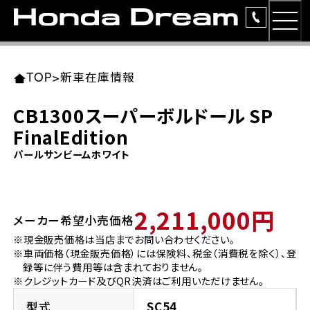
MEN
TOP
東北エリア 店舗一覧
関東エリア 店舗一覧
中部エリア 店舗一覧
近畿エリア 店舗一覧
中国・四国エリア 店舗一覧
九州エリア 店舗一覧
TOP
>
新車在庫情報
簡易お見積り
CB1300スーパーボルドール SP
岩手県
東京都
愛知県
大阪府
岡山県
福岡県
FinalEdition
ラインアップ
パールサンビームホワイト
ホンダドリーム 盛岡
ホンダドリーム 世田谷
ホンダドリーム 名古屋中央
ホンダドリーム 堺
ホンダドリーム 岡山
ホンダドリーム 博多
安心のサービス
ホンダドリーム 西東京
ホンダドリーム 名古屋南
ホンダドリーム 箕面
ホンダドリーム 福岡東
レンタルバイク
2,211,000円
宮城県
広島県
メーカー希望小売価格
※現金販売価格は当店までお問い合わせください。
ホンダドリーム 練馬
ホンダドリーム 小牧
ホンダドリーム 藤井寺
ホンダドリーム 久留米
洋用品
※車両価格（現金販売価格）には保険料、税金（消費税を除く）、登
ホンダドリーム 仙台泉
ホンダドリーム 広島
録等に伴う費用等は含まれておりません。
ホンダドリーム 板橋
ホンダドリーム 名古屋東
ホンダドリーム 東淀川
ホンダドリーム 福岡春日
※クレジットカード及びQR決済はご利用いただけません。
イベント
ホンダドリーム 宮城岩沼
ホンダドリーム 福山
型式
SC54