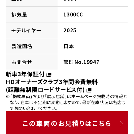
法人向けサービス
ホンダドリーム 葛飾
ホンダドリーム 一宮
ホンダドリーム 豊中
ホンダドリーム 福岡西
福島県
徳島県
排気量
1300CC
お問い合わせ
ホンダドリーム 大田
ホンダドリーム 豊橋
京都府
熊本県
モデルイヤー
2025
ホンダドリーム 郡山
ホンダドリーム 徳島
ホンダドリーム 立川
ホンダドリーム 名古屋上小田井
ホンダドリーム 京都伏見
ホンダドリーム 熊本
製造国名
日本
香川県
ホンダドリーム 京都右京
神奈川県
岐阜県
お問合せ
管理No.19947
ホンダドリーム 高松
新車3年保証付
ホンダドリーム 磯子
ホンダドリーム 岐阜
ホンダドリーム 京都北山
HDオーナーズクラブ3年間会費無料
(距離無制限ロードサービス付)
高知県
ホンダドリーム 横浜都筑
※「掲載車両」および「展示店舗」はホームページ掲載時の情報と
兵庫県
なり、在庫は不定期に変動しますので、最新在庫状況は各店ま
ホンダドリーム 高知
ホンダドリーム 横浜旭
でお問い合わせください。
ホンダドリーム 神戸灘
この車両のお見積りはこちら
ホンダドリーム 川崎宮前
ホンダドリーム 尼崎