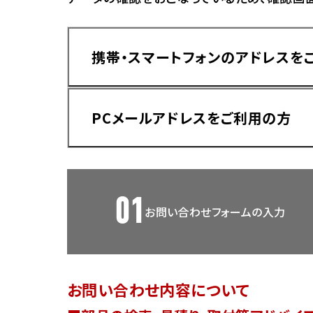
香川
ホンダ
兵庫
ホンダ
携帯・スマートフォンのアドレスを
ホンダ
ホンダ
高知
ホンダ
千葉
PCメールアドレスをご利用の方
ホンダ
ホンダ
奈良
ホンダ
ホンダ
01
お問い合わせフォームの入力
埼玉
ドメイン指定受信手順
Yahoo!メールをご利用の方
ホンダ
ホンダ
お問い合わせ内容について
ホンダ