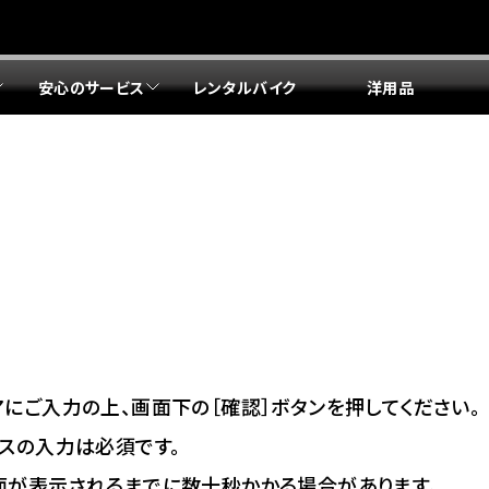
安心のサービス
レンタルバイク
洋用品
リア 店舗一覧
リア 店舗一覧
リア 店舗一覧
リア 店舗一覧
四国エリア 店舗一覧
リア 店舗一覧
県
都
県
府
県
県
ドリーム 盛岡
ドリーム 世田谷
ドリーム 名古屋中央
ドリーム 堺
ドリーム 岡山
ドリーム 博多
ホンダドリーム 西東京
ホンダドリーム 名古屋南
ホンダドリーム 箕面
ホンダドリーム 福岡東
ドリーム 練馬
ドリーム 小牧
ドリーム 藤井寺
ドリーム 久留米
ホンダドリーム 板橋
ホンダドリーム 名古屋東
ホンダドリーム 東淀川
ホンダドリーム 福岡春日
県
県
ドリーム 葛飾
ドリーム 一宮
ドリーム 豊中
ドリーム 福岡西
ホンダドリーム 大田
ホンダドリーム 豊橋
ドリーム 仙台泉
ドリーム 広島
ホンダドリーム 宮城岩沼
ホンダドリーム 福山
ドリーム 立川
ドリーム 名古屋上小田井
府
県
県
県
にご入力の上、画面下の［確認］ボタンを押してください。
ドリーム 京都伏見
ドリーム 熊本
ホンダドリーム 京都右京
川県
県
スの入力は必須です。
ドリーム 郡山
ドリーム 徳島
面が表示されるまでに数十秒かかる場合があります。
ドリーム 磯子
ドリーム 岐阜
ドリーム 京都北山
ホンダドリーム 横浜都筑