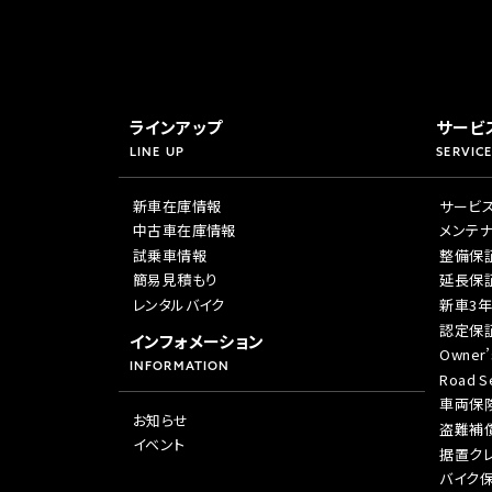
ラインアップ
サービ
LINE UP
SERVICE
新車在庫情報
サービ
中古車在庫情報
メンテ
試乗車情報
整備保
簡易見積もり
延長保
レンタルバイク
新車3
認定保
インフォメーション
Owner’
INFORMATION
Road Se
車両保
お知らせ
盗難補
イベント
据置ク
バイク