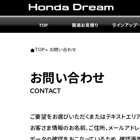
TOP
簡易お見積り
ラインアップ
東北エ
関東エ
中部エ
近畿エ
中国・
九州エ
岩手
東京
愛知
大阪
岡山
福岡
TOP
>
お問い合わせ
ホンダ
ホンダ
ホンダ
ホンダ
ホンダ
ホンダ
お問い合わせ
ホンダ
ホンダ
ホンダ
ホンダ
宮城
広島
CONTACT
ホンダ
ホンダ
ホンダ
ホンダ
ホンダ
ホンダ
ホンダ
ホンダ
京都
熊本
福島
徳島
ご要望をお選びいただくまたはテキストエリア
ホンダ
ホンダ
神奈
岐阜
お客さま情報のお名前、ご住所、メールアドレ
ホンダ
ホンダ
データの確認をおこなっているため、確認画
ホンダ
ホンダ
ホンダ