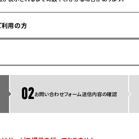
県
ドリーム 横浜旭
ホンダドリーム 川崎宮前
県
ドリーム 高松
ご利用の方
ドリーム 横浜緑
ドリーム 神戸灘
ホンダドリーム 尼崎
県
ドリーム 姫路
ホンダドリーム 西宮甲子
県
ドリーム 高知
ドリーム 船橋
ホンダドリーム 松戸
県
ドリーム 蘇我
ドリーム 奈良
02
お問い合わせフォーム送信内容の確認
県
Hotmailをご利用の方
ドリーム ふかや花園
ホンダドリーム 鴻巣
ドリーム 所沢
ホンダドリーム 大宮
ドリーム 狭山
ホンダドリーム 東浦和