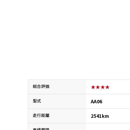
香川
ホンダ
兵庫
ホンダ
ホンダ
ホンダ
高知
ホンダ
千葉
ホンダ
ホンダ
奈良
ホンダ
ホンダ
総合評価
★★★★
埼玉
ホンダ
型式
AA06
ホンダ
走行距離
2541km
ホンダ
車検期限