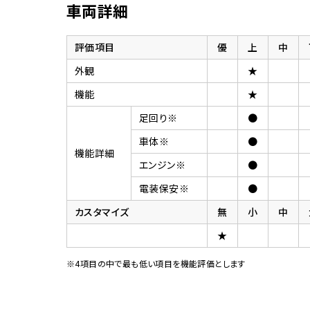
車両詳細
評価項目
優
上
中
外観
★
機能
★
足回り※
●
車体※
●
機能詳細
エンジン※
●
電装保安※
●
カスタマイズ
無
小
中
★
※4項目の中で最も低い項目を機能評価とします