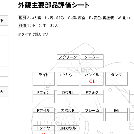
外観主要部品評価シート
種別
A：スリ傷 U：浅い凹み C：錆、腐食 P：変色、再塗装 W：削れ 
下
評価
1：小 2：中 3：大
※タイヤは残りミゾ
スクリーン
メーター
ライト
UPカウル
ハンドル
タンク
C1
大
Fフェン
カウルL
Fフォク
Fホイル
カウルR
フレーム
EG
Fタイヤ
UNカウル