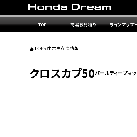
TOP
簡易お見積り
ラインアップ
東北エ
関東エ
中部エ
近畿エ
中国・
九州エ
岩手
東京
愛知
大阪
岡山
福岡
TOP
>
中古車在庫情報
ホンダ
ホンダ
ホンダ
ホンダ
ホンダ
ホンダ
クロスカブ50
パールディープマッ
ホンダ
ホンダ
ホンダ
ホンダ
宮城
広島
ホンダ
ホンダ
ホンダ
ホンダ
ホンダ
ホンダ
ホンダ
ホンダ
京都
熊本
福島
徳島
ホンダ
ホンダ
神奈
岐阜
ホンダ
ホンダ
ホンダ
ホンダ
ホンダ