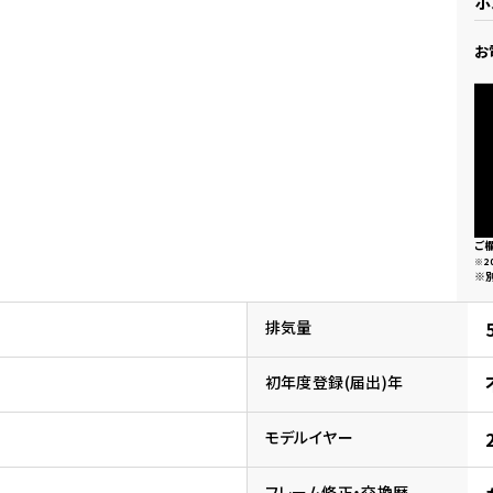
ホ
県
ドリーム 横浜旭
ホンダドリーム 川崎宮前
お
県
ドリーム 高松
ドリーム 横浜緑
ドリーム 神戸灘
ホンダドリーム 尼崎
県
ドリーム 姫路
ホンダドリーム 西宮甲子
県
ドリーム 高知
ドリーム 船橋
ホンダドリーム 松戸
県
ご
ドリーム 蘇我
※2
※
ドリーム 奈良
排気量
県
ドリーム ふかや花園
ホンダドリーム 鴻巣
初年度登録(届出)年
ドリーム 所沢
ホンダドリーム 大宮
モデルイヤー
ドリーム 狭山
ホンダドリーム 東浦和
フレーム修正・交換歴