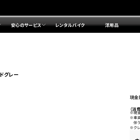
安心のサービス
レンタルバイク
洋用品
リア 店舗一覧
リア 店舗一覧
リア 店舗一覧
リア 店舗一覧
四国エリア 店舗一覧
リア 店舗一覧
県
都
県
府
県
県
ドリーム 盛岡
ドリーム 世田谷
ドリーム 名古屋中央
ドリーム 堺
ドリーム 岡山
ドリーム 博多
ホンダドリーム 西東京
ホンダドリーム 名古屋南
ホンダドリーム 箕面
ホンダドリーム 福岡東
ドグレー
ドリーム 練馬
ドリーム 小牧
ドリーム 藤井寺
ドリーム 久留米
ホンダドリーム 板橋
ホンダドリーム 名古屋東
ホンダドリーム 東淀川
ホンダドリーム 福岡春日
県
県
ドリーム 葛飾
ドリーム 一宮
ドリーム 豊中
ドリーム 福岡西
ホンダドリーム 大田
ホンダドリーム 豊橋
ドリーム 仙台泉
ドリーム 広島
ホンダドリーム 宮城岩沼
ホンダドリーム 福山
現金
ドリーム 立川
ドリーム 名古屋上小田井
（消費
府
県
※現
県
県
※車
伴
ドリーム 京都伏見
ドリーム 熊本
ホンダドリーム 京都右京
川県
県
※ク
ドリーム 郡山
ドリーム 徳島
ドリーム 磯子
ドリーム 岐阜
ドリーム 京都北山
ホンダドリーム 横浜都筑