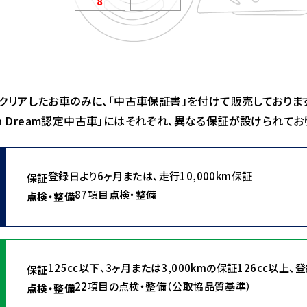
8
をクリアしたお車のみに、「中古車保証書」を付けて販売しておりま
onda Dream認定中古車」にはそれぞれ、異なる保証が設けられてお
登録日より6ヶ月または、
走行10,000km保証
保証
87項目点検・整備
点検・整備
125cc以下、3ヶ月または3,000kmの保証
126cc以上、
保証
22項目の点検・整備（公取協品質基準）
点検・整備