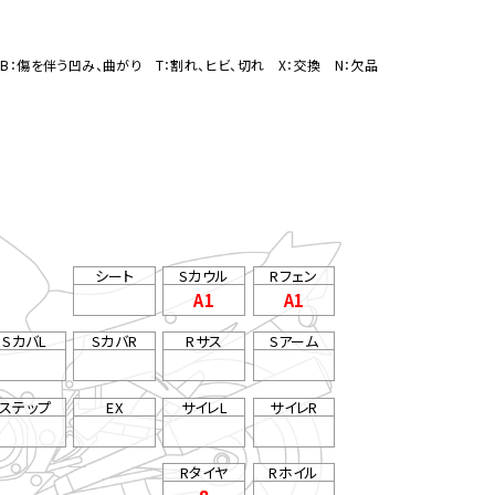
B：傷を伴う凹み、曲がり T：割れ、ヒビ、切れ X：交換 N：欠品
シート
Sカウル
Rフェン
A1
A1
SカバL
SカバR
Rサス
Sアーム
ステップ
EX
サイレL
サイレR
Rタイヤ
Rホイル