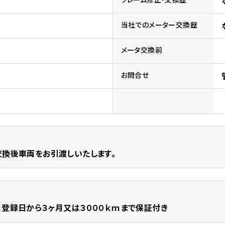
ドリーム 草加
ホンダドリーム 新座
当社でのメーター交換歴
県
メータ交換前
ドリーム 水戸北
お問合せ
交換後車両をお引渡しいたします。
、登録日から３ヶ月又は３０００ｋｍまで保証付き