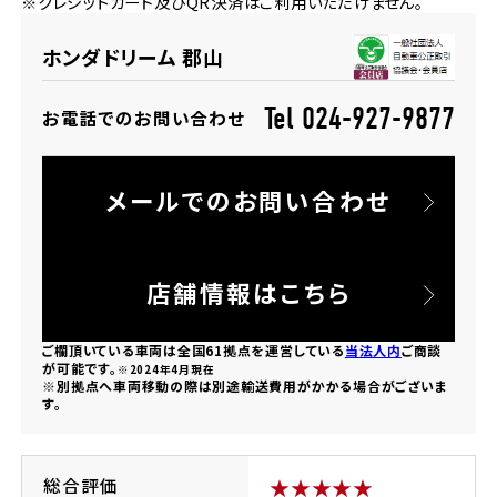
※クレジットカード及びQR決済はご利用いただけません。
法人向けサービス
ホンダドリーム 葛飾
ホンダドリーム 一宮
ホンダドリーム 豊中
ホンダドリーム 福岡西
福島県
徳島県
ホンダドリーム 郡山
お問い合わせ
ホンダドリーム 大田
ホンダドリーム 豊橋
京都府
熊本県
ホンダドリーム 郡山
ホンダドリーム 徳島
Tel 024-927-9877
お電話でのお問い合わせ
ホンダドリーム 立川
ホンダドリーム 名古屋上小田井
ホンダドリーム 京都伏見
ホンダドリーム 熊本
香川県
メールでのお問い合わせ
ホンダドリーム 京都右京
神奈川県
岐阜県
ホンダドリーム 高松
ホンダドリーム 磯子
ホンダドリーム 岐阜
ホンダドリーム 京都北山
店舗情報はこちら
高知県
ホンダドリーム 横浜都筑
ご欄頂いている車両は全国61拠点を運営している
当法人内
ご商談
兵庫県
が可能です。
※2024年4月現在
※別拠点へ車両移動の際は別途輸送費用がかかる場合がございま
ホンダドリーム 高知
ホンダドリーム 横浜旭
す。
ホンダドリーム 神戸灘
ホンダドリーム 川崎宮前
ホンダドリーム 尼崎
総合評価
★★★★★