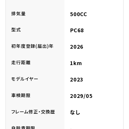
ホンダドリーム 横浜緑
ホンダドリーム 姫路
排気量
500CC
ホンダドリーム 西宮甲子園
千葉県
型式
PC68
ホンダドリーム 船橋
初年度登録(届出)年
2026
奈良県
ホンダドリーム 松戸
走行距離
1km
ホンダドリーム 奈良
ホンダドリーム 蘇我
モデルイヤー
2023
車検期限
2029/05
埼玉県
ホンダドリーム ふかや花園
フレーム修正・交換歴
なし
ホンダドリーム 鴻巣
自賠責期限
-