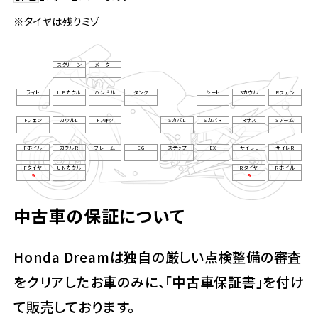
※タイヤは残りミゾ
スクリーン
メーター
ライト
UPカウル
ハンドル
タンク
シート
Sカウル
Rフェン
Fフェン
カウルL
Fフォク
SカバL
SカバR
Rサス
Sアーム
Fホイル
カウルR
フレーム
EG
ステップ
EX
サイレL
サイレR
Fタイヤ
UNカウル
Rタイヤ
Rホイル
9
9
中古車の保証について
Honda Dreamは独自の厳しい点検整備の審査
をクリアしたお車のみに、「中古車保証書」を付け
て販売しております。