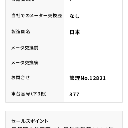
ホンダドリーム 所沢
当社でのメーター交換歴
なし
ホンダドリーム 大宮
製造国名
日本
ホンダドリーム 狭山
メータ交換前
ホンダドリーム 東浦和
メータ交換後
ホンダドリーム 草加
お問合せ
管理No.12821
ホンダドリーム 新座
車台番号（下3桁）
377
茨城県
セールスポイント
ホンダドリーム 水戸北