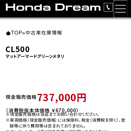
MEN
TOP
東北エリア 店舗一覧
関東エリア 店舗一覧
中部エリア 店舗一覧
近畿エリア 店舗一覧
中国・四国エリア 店舗一覧
九州エリア 店舗一覧
TOP
>
中古車在庫情報
簡易お見積り
CL500
岩手県
東京都
愛知県
大阪府
岡山県
福岡県
マットアーマードグリーンメタリ
ラインアップ
ホンダドリーム 盛岡
ホンダドリーム 世田谷
ホンダドリーム 名古屋中央
ホンダドリーム 堺
ホンダドリーム 岡山
ホンダドリーム 博多
安心のサービス
ホンダドリーム 西東京
ホンダドリーム 名古屋南
ホンダドリーム 箕面
ホンダドリーム 福岡東
レンタルバイク
宮城県
広島県
737,000円
現金販売価格
ホンダドリーム 練馬
ホンダドリーム 小牧
ホンダドリーム 藤井寺
ホンダドリーム 久留米
洋用品
ホンダドリーム 仙台泉
ホンダドリーム 広島
（消費税抜本体価格 ￥670,000）
※現金販売価格は当店までお問い合わせください。
ホンダドリーム 板橋
ホンダドリーム 名古屋東
ホンダドリーム 東淀川
ホンダドリーム 福岡春日
イベント
※車両価格（現金販売価格）には保険料、税金（消費税を除く）、登
ホンダドリーム 宮城岩沼
ホンダドリーム 福山
録等に伴う費用等は含まれておりません。