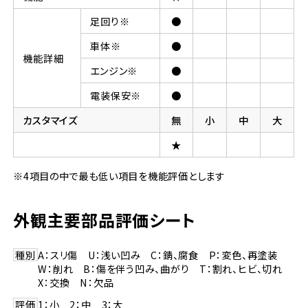
足回り※
●
車体※
●
機能詳細
エンジン※
●
電装保安※
●
カスタマイズ
無
小
中
大
★
※4項目の中で最も低い項目を機能評価とします
外観主要部品評価シート
種別
A：スリ傷 U：浅い凹み C：錆、腐食 P：変色、再塗装
W：削れ B：傷を伴う凹み、曲がり T：割れ、ヒビ、切れ
X：交換 N：欠品
評価
1：小 2：中 3：大