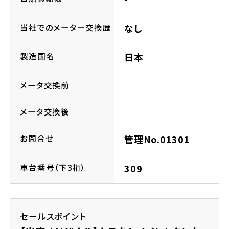
ホンダドリーム 所沢
当社でのメーター交換歴
なし
ホンダドリーム 大宮
製造国名
日本
ホンダドリーム 狭山
メータ交換前
ホンダドリーム 東浦和
メータ交換後
ホンダドリーム 草加
お問合せ
管理No.01301
ホンダドリーム 新座
車台番号（下3桁）
309
茨城県
セールスポイント
ホンダドリーム 水戸北