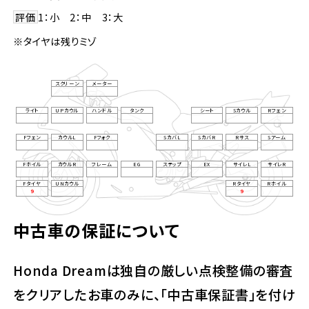
評価
1：小 2：中 3：大
※タイヤは残りミゾ
スクリーン
メーター
ライト
UPカウル
ハンドル
タンク
シート
Sカウル
Rフェン
Fフェン
カウルL
Fフォク
SカバL
SカバR
Rサス
Sアーム
Fホイル
カウルR
フレーム
EG
ステップ
EX
サイレL
サイレR
Fタイヤ
UNカウル
Rタイヤ
Rホイル
9
9
中古車の保証について
Honda Dreamは独自の厳しい点検整備の審査
をクリアしたお車のみに、「中古車保証書」を付け