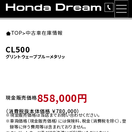
MEN
TOP
東北エリア 店舗一覧
関東エリア 店舗一覧
中部エリア 店舗一覧
近畿エリア 店舗一覧
中国・四国エリア 店舗一覧
九州エリア 店舗一覧
TOP
>
中古車在庫情報
簡易お見積り
CL500
岩手県
東京都
愛知県
大阪府
岡山県
福岡県
グリントウェーブブルーメタリッ
ラインアップ
ホンダドリーム 盛岡
ホンダドリーム 世田谷
ホンダドリーム 名古屋中央
ホンダドリーム 堺
ホンダドリーム 岡山
ホンダドリーム 博多
安心のサービス
ホンダドリーム 西東京
ホンダドリーム 名古屋南
ホンダドリーム 箕面
ホンダドリーム 福岡東
レンタルバイク
宮城県
広島県
858,000円
現金販売価格
ホンダドリーム 練馬
ホンダドリーム 小牧
ホンダドリーム 藤井寺
ホンダドリーム 久留米
洋用品
ホンダドリーム 仙台泉
ホンダドリーム 広島
（消費税抜本体価格 ￥780,000）
※現金販売価格は当店までお問い合わせください。
ホンダドリーム 板橋
ホンダドリーム 名古屋東
ホンダドリーム 東淀川
ホンダドリーム 福岡春日
イベント
※車両価格（現金販売価格）には保険料、税金（消費税を除く）、登
ホンダドリーム 宮城岩沼
ホンダドリーム 福山
録等に伴う費用等は含まれておりません。