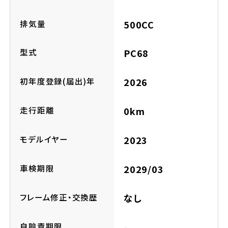
ホンダドリーム 横浜緑
ホンダドリーム 姫路
排気量
500CC
ホンダドリーム 西宮甲子園
千葉県
型式
PC68
ホンダドリーム 船橋
初年度登録(届出)年
2026
奈良県
ホンダドリーム 松戸
走行距離
0km
ホンダドリーム 奈良
ホンダドリーム 蘇我
モデルイヤー
2023
車検期限
2029/03
埼玉県
ホンダドリーム ふかや花園
フレーム修正・交換歴
なし
ホンダドリーム 鴻巣
自賠責期限
-