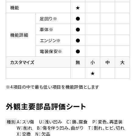
機能
★
足回り※
●
車体※
●
機能詳細
エンジン※
●
電装保安※
●
カスタマイズ
無
小
中
大
★
※4項目の中で最も低い項目を機能評価とします
外観主要部品評価シート
種別
A：スリ傷 U：浅い凹み C：錆、腐食 P：変色、再塗装
W：削れ B：傷を伴う凹み、曲がり T：割れ、ヒビ、切れ
X：交換 N：欠品