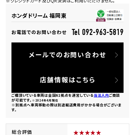
※クレジットカード及びQR決済はご利用いただけません。
法人向けサービス
ホンダドリーム 葛飾
ホンダドリーム 一宮
ホンダドリーム 豊中
ホンダドリーム 福岡西
福島県
徳島県
ホンダドリーム 福岡東
お問い合わせ
ホンダドリーム 大田
ホンダドリーム 豊橋
京都府
熊本県
ホンダドリーム 郡山
ホンダドリーム 徳島
Tel 092-963-5819
お電話でのお問い合わせ
ホンダドリーム 立川
ホンダドリーム 名古屋上小田井
ホンダドリーム 京都伏見
ホンダドリーム 熊本
香川県
メールでのお問い合わせ
ホンダドリーム 京都右京
神奈川県
岐阜県
ホンダドリーム 高松
ホンダドリーム 磯子
ホンダドリーム 岐阜
ホンダドリーム 京都北山
店舗情報はこちら
高知県
ホンダドリーム 横浜都筑
ご欄頂いている車両は全国61拠点を運営している
当法人内
ご商談
兵庫県
が可能です。
※2024年4月現在
※別拠点へ車両移動の際は別途輸送費用がかかる場合がございま
ホンダドリーム 高知
ホンダドリーム 横浜旭
す。
ホンダドリーム 神戸灘
ホンダドリーム 川崎宮前
ホンダドリーム 尼崎
総合評価
★★★★★