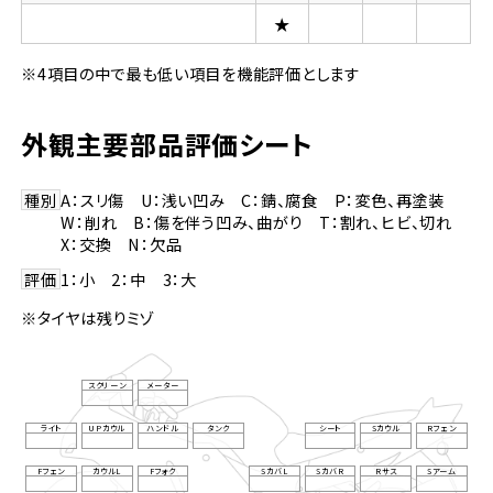
★
※4項目の中で最も低い項目を機能評価とします
外観主要部品評価シート
種別
A：スリ傷 U：浅い凹み C：錆、腐食 P：変色、再塗装
W：削れ B：傷を伴う凹み、曲がり T：割れ、ヒビ、切れ
X：交換 N：欠品
評価
1：小 2：中 3：大
※タイヤは残りミゾ
スクリーン
メーター
ライト
UPカウル
ハンドル
タンク
シート
Sカウル
Rフェン
Fフェン
カウルL
Fフォク
SカバL
SカバR
Rサス
Sアーム