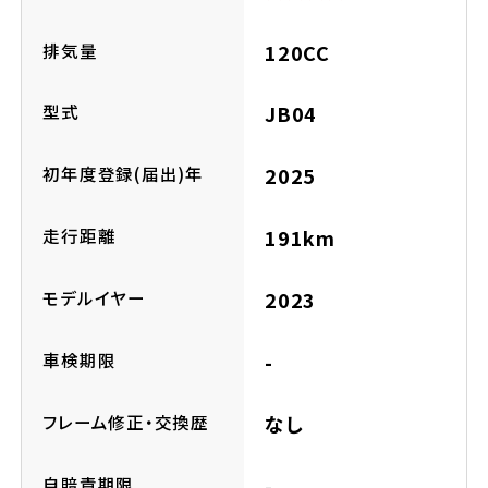
ホンダドリーム 横浜緑
ホンダドリーム 姫路
排気量
120CC
ホンダドリーム 西宮甲子園
千葉県
型式
JB04
ホンダドリーム 船橋
初年度登録(届出)年
2025
奈良県
ホンダドリーム 松戸
走行距離
191km
ホンダドリーム 奈良
ホンダドリーム 蘇我
モデルイヤー
2023
車検期限
-
埼玉県
ホンダドリーム ふかや花園
フレーム修正・交換歴
なし
ホンダドリーム 鴻巣
自賠責期限
-