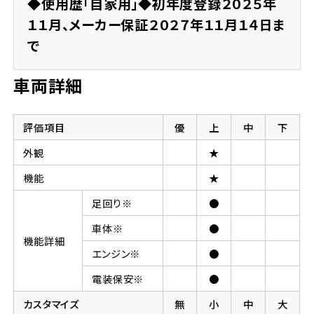
◆使用歴「自家用」◆初年度登録２０２５年
１１月、メーカー保証２０２７年１１月１４日ま
で
車両詳細
評価項目
優
上
中
下
外観
★
機能
★
足回り※
●
車体※
●
機能詳細
エンジン※
●
電装保安※
●
カスタマイズ
無
小
中
大