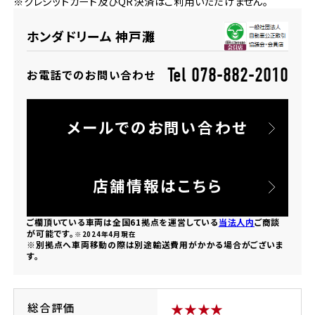
※クレジットカード及びQR決済はご利用いただけません。
法人向けサービス
ホンダドリーム 葛飾
ホンダドリーム 一宮
ホンダドリーム 豊中
ホンダドリーム 福岡西
福島県
徳島県
ホンダドリーム 神戸灘
お問い合わせ
ホンダドリーム 大田
ホンダドリーム 豊橋
京都府
熊本県
ホンダドリーム 郡山
ホンダドリーム 徳島
Tel 078-882-2010
お電話でのお問い合わせ
ホンダドリーム 立川
ホンダドリーム 名古屋上小田井
ホンダドリーム 京都伏見
ホンダドリーム 熊本
香川県
メールでのお問い合わせ
ホンダドリーム 京都右京
神奈川県
岐阜県
ホンダドリーム 高松
ホンダドリーム 磯子
ホンダドリーム 岐阜
ホンダドリーム 京都北山
店舗情報はこちら
高知県
ホンダドリーム 横浜都筑
ご欄頂いている車両は全国61拠点を運営している
当法人内
ご商談
兵庫県
が可能です。
※2024年4月現在
※別拠点へ車両移動の際は別途輸送費用がかかる場合がございま
ホンダドリーム 高知
ホンダドリーム 横浜旭
す。
ホンダドリーム 神戸灘
ホンダドリーム 川崎宮前
ホンダドリーム 尼崎
総合評価
★★★★