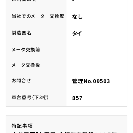
ホンダドリーム 所沢
当社でのメーター交換歴
なし
ホンダドリーム 大宮
製造国名
タイ
ホンダドリーム 狭山
メータ交換前
ホンダドリーム 東浦和
メータ交換後
ホンダドリーム 草加
お問合せ
管理No.09503
ホンダドリーム 新座
車台番号（下3桁）
857
茨城県
特記事項
ホンダドリーム 水戸北