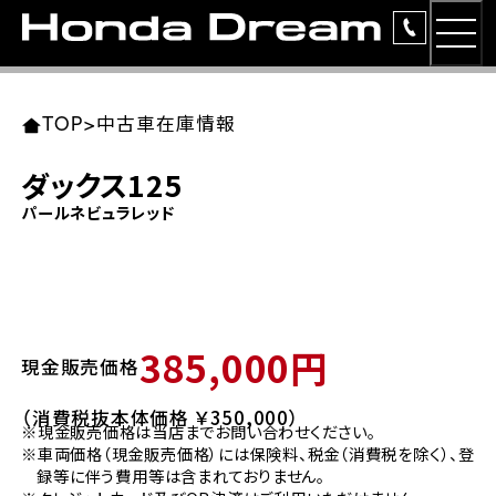
MEN
TOP
東北エリア 店舗一覧
関東エリア 店舗一覧
中部エリア 店舗一覧
近畿エリア 店舗一覧
中国・四国エリア 店舗一覧
九州エリア 店舗一覧
TOP
>
中古車在庫情報
簡易お見積り
ダックス125
岩手県
東京都
愛知県
大阪府
岡山県
福岡県
パールネビュラレッド
ラインアップ
ホンダドリーム 盛岡
ホンダドリーム 世田谷
ホンダドリーム 名古屋中央
ホンダドリーム 堺
ホンダドリーム 岡山
ホンダドリーム 博多
安心のサービス
ホンダドリーム 西東京
ホンダドリーム 名古屋南
ホンダドリーム 箕面
ホンダドリーム 福岡東
レンタルバイク
宮城県
広島県
385,000円
現金販売価格
ホンダドリーム 練馬
ホンダドリーム 小牧
ホンダドリーム 藤井寺
ホンダドリーム 久留米
洋用品
ホンダドリーム 仙台泉
ホンダドリーム 広島
（消費税抜本体価格 ￥350,000）
※現金販売価格は当店までお問い合わせください。
ホンダドリーム 板橋
ホンダドリーム 名古屋東
ホンダドリーム 東淀川
ホンダドリーム 福岡春日
イベント
※車両価格（現金販売価格）には保険料、税金（消費税を除く）、登
ホンダドリーム 宮城岩沼
ホンダドリーム 福山
録等に伴う費用等は含まれておりません。