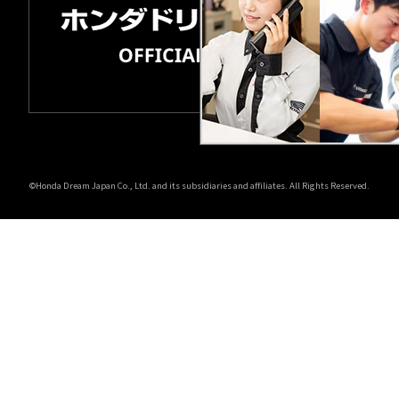
©Honda Dream Japan Co., Ltd. and its subsidiaries and affiliates. All Rights Reserved.