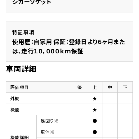
シガーソケット
特記事項
使用歴：自家用 保証：登録日より６ヶ月また
は、走行１０，０００ｋｍ保証
車両詳細
評価項目
優
上
中
下
外観
★
機能
★
足回り※
●
車体※
●
機能詳細