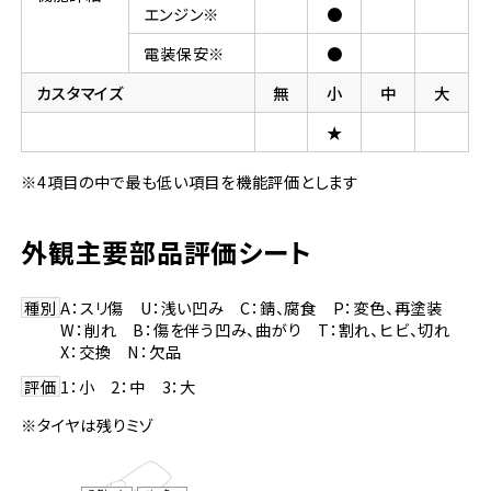
エンジン※
●
電装保安※
●
カスタマイズ
無
小
中
大
★
※4項目の中で最も低い項目を機能評価とします
外観主要部品評価シート
種別
A：スリ傷 U：浅い凹み C：錆、腐食 P：変色、再塗装
W：削れ B：傷を伴う凹み、曲がり T：割れ、ヒビ、切れ
X：交換 N：欠品
評価
1：小 2：中 3：大
※タイヤは残りミゾ