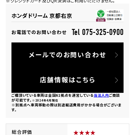
※クレジットカード及びQR決済はご利用いただけません。
法人向けサービス
ホンダドリーム 葛飾
ホンダドリーム 一宮
ホンダドリーム 豊中
ホンダドリーム 福岡西
福島県
徳島県
ホンダドリーム 京都右京
お問い合わせ
ホンダドリーム 大田
ホンダドリーム 豊橋
京都府
熊本県
ホンダドリーム 郡山
ホンダドリーム 徳島
Tel 075-325-0900
お電話でのお問い合わせ
ホンダドリーム 立川
ホンダドリーム 名古屋上小田井
ホンダドリーム 京都伏見
ホンダドリーム 熊本
香川県
メールでのお問い合わせ
ホンダドリーム 京都右京
神奈川県
岐阜県
ホンダドリーム 高松
ホンダドリーム 磯子
ホンダドリーム 岐阜
ホンダドリーム 京都北山
店舗情報はこちら
高知県
ホンダドリーム 横浜都筑
ご欄頂いている車両は全国61拠点を運営している
当法人内
ご商談
兵庫県
が可能です。
※2024年4月現在
※別拠点へ車両移動の際は別途輸送費用がかかる場合がございま
ホンダドリーム 高知
ホンダドリーム 横浜旭
す。
ホンダドリーム 神戸灘
ホンダドリーム 川崎宮前
ホンダドリーム 尼崎
総合評価
★★★★