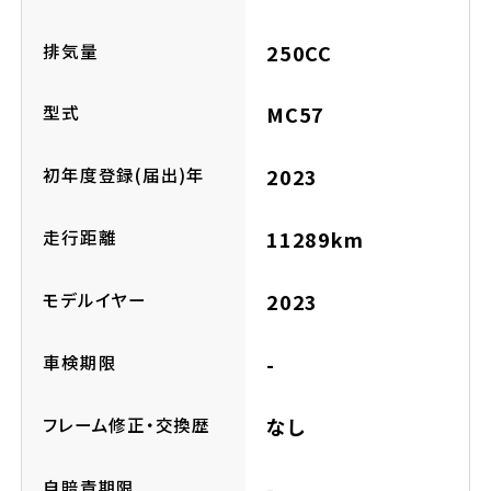
ホンダドリーム 横浜緑
ホンダドリーム 姫路
排気量
250CC
ホンダドリーム 西宮甲子園
千葉県
型式
MC57
ホンダドリーム 船橋
初年度登録(届出)年
2023
奈良県
ホンダドリーム 松戸
走行距離
11289km
ホンダドリーム 奈良
ホンダドリーム 蘇我
モデルイヤー
2023
車検期限
-
埼玉県
ホンダドリーム ふかや花園
フレーム修正・交換歴
なし
ホンダドリーム 鴻巣
自賠責期限
-