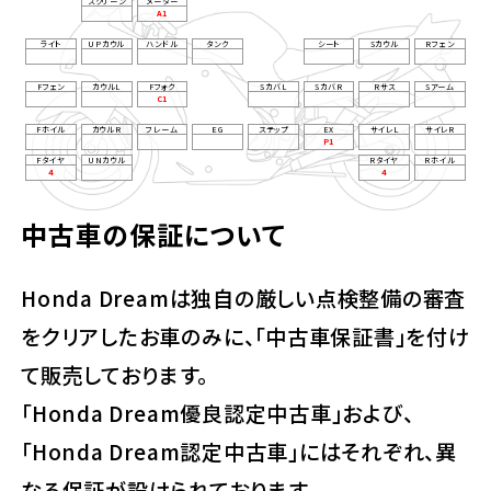
スクリーン
メーター
A1
ライト
UPカウル
ハンドル
タンク
シート
Sカウル
Rフェン
Fフェン
カウルL
Fフォク
SカバL
SカバR
Rサス
Sアーム
C1
Fホイル
カウルR
フレーム
EG
ステップ
EX
サイレL
サイレR
P1
Fタイヤ
UNカウル
Rタイヤ
Rホイル
4
4
中古車の保証について
Honda Dreamは独自の厳しい点検整備の審査
をクリアしたお車のみに、「中古車保証書」を付け
て販売しております。
「Honda Dream優良認定中古車」および、
「Honda Dream認定中古車」にはそれぞれ、異
なる保証が設けられております