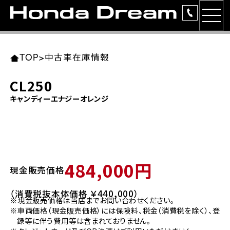
MEN
TOP
東北エリア 店舗一覧
関東エリア 店舗一覧
中部エリア 店舗一覧
近畿エリア 店舗一覧
中国・四国エリア 店舗一覧
九州エリア 店舗一覧
TOP
>
中古車在庫情報
簡易お見積り
CL250
岩手県
東京都
愛知県
大阪府
岡山県
福岡県
キャンディーエナジーオレンジ
ラインアップ
ホンダドリーム 盛岡
ホンダドリーム 世田谷
ホンダドリーム 名古屋中央
ホンダドリーム 堺
ホンダドリーム 岡山
ホンダドリーム 博多
安心のサービス
ホンダドリーム 西東京
ホンダドリーム 名古屋南
ホンダドリーム 箕面
ホンダドリーム 福岡東
レンタルバイク
宮城県
広島県
484,000円
現金販売価格
ホンダドリーム 練馬
ホンダドリーム 小牧
ホンダドリーム 藤井寺
ホンダドリーム 久留米
洋用品
ホンダドリーム 仙台泉
ホンダドリーム 広島
（消費税抜本体価格 ￥440,000）
※現金販売価格は当店までお問い合わせください。
ホンダドリーム 板橋
ホンダドリーム 名古屋東
ホンダドリーム 東淀川
ホンダドリーム 福岡春日
イベント
※車両価格（現金販売価格）には保険料、税金（消費税を除く）、登
ホンダドリーム 宮城岩沼
ホンダドリーム 福山
録等に伴う費用等は含まれておりません。