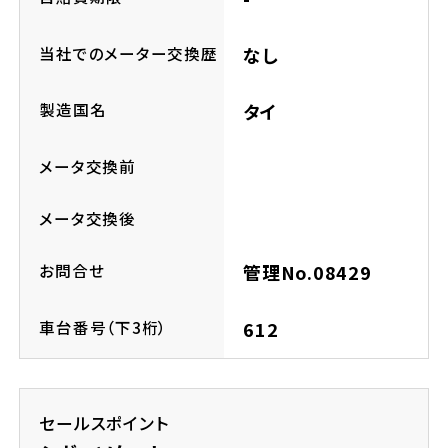
ホンダドリーム 所沢
当社でのメーター交換歴
なし
ホンダドリーム 大宮
製造国名
タイ
ホンダドリーム 狭山
メータ交換前
ホンダドリーム 東浦和
メータ交換後
ホンダドリーム 草加
お問合せ
管理No.08429
ホンダドリーム 新座
車台番号（下3桁）
612
茨城県
セールスポイント
ホンダドリーム 水戸北