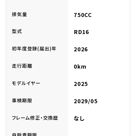
ホンダドリーム 横浜緑
ホンダドリーム 姫路
排気量
750CC
ホンダドリーム 西宮甲子園
千葉県
型式
RD16
ホンダドリーム 船橋
初年度登録(届出)年
2026
奈良県
ホンダドリーム 松戸
走行距離
0km
ホンダドリーム 奈良
ホンダドリーム 蘇我
モデルイヤー
2025
車検期限
2029/05
埼玉県
ホンダドリーム ふかや花園
フレーム修正・交換歴
なし
ホンダドリーム 鴻巣
自賠責期限
-