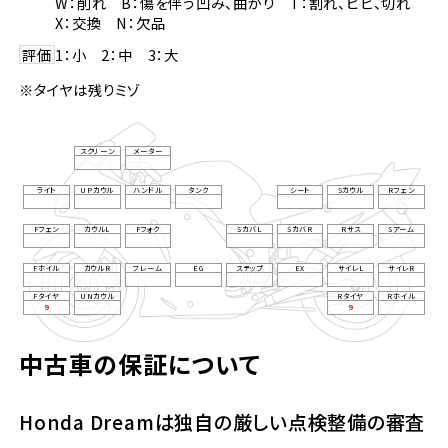
W：削れ B：傷を伴う凹み、曲がり T：割れ、ヒビ、切れ
X：交換 N：欠品
評価
1：小 2：中 3：大
※タイヤは残りミゾ
スクリーン
メーター
ライト
UPカウル
ハンドル
タンク
シート
Sカウル
Rフェン
Fフェン
カウルL
Fフォク
SカバL
SカバR
Rサス
Sアーム
Fホイル
カウルR
フレーム
EG
ステップ
EX
サイレL
サイレR
Fタイヤ
UNカウル
Rタイヤ
Rホイル
9
9
中古車の保証について
Honda Dreamは独自の厳しい点検整備の審査