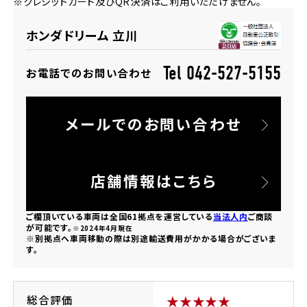
※クレジットカード及びQR決済はご利用いただけません。
法人向けサービス
ホンダドリーム 葛飾
ホンダドリーム 一宮
ホンダドリーム 豊中
ホンダドリーム 福岡西
福島県
徳島県
ホンダドリーム 立川
お問い合わせ
ホンダドリーム 大田
ホンダドリーム 豊橋
京都府
熊本県
ホンダドリーム 郡山
ホンダドリーム 徳島
Tel 042-527-5155
お電話でのお問い合わせ
ホンダドリーム 立川
ホンダドリーム 名古屋上小田井
ホンダドリーム 京都伏見
ホンダドリーム 熊本
香川県
メールでのお問い合わせ
ホンダドリーム 京都右京
神奈川県
岐阜県
ホンダドリーム 高松
ホンダドリーム 磯子
ホンダドリーム 岐阜
ホンダドリーム 京都北山
店舗情報はこちら
高知県
ホンダドリーム 横浜都筑
ご欄頂いている車両は全国61拠点を運営している
当法人内
ご商談
兵庫県
が可能です。
※2024年4月現在
※別拠点へ車両移動の際は別途輸送費用がかかる場合がございま
ホンダドリーム 高知
ホンダドリーム 横浜旭
す。
ホンダドリーム 神戸灘
ホンダドリーム 川崎宮前
ホンダドリーム 尼崎
総合評価
★★★★★