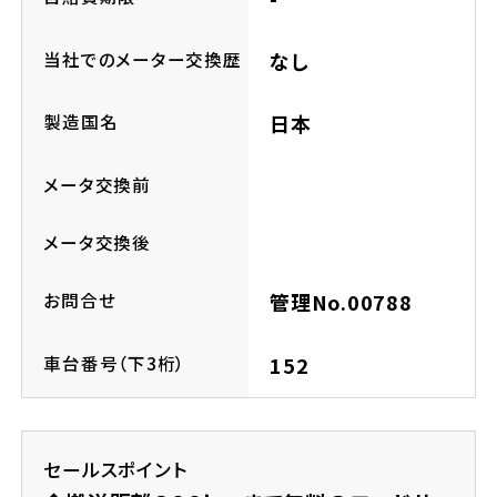
ホンダドリーム 所沢
当社でのメーター交換歴
なし
ホンダドリーム 大宮
製造国名
日本
ホンダドリーム 狭山
メータ交換前
ホンダドリーム 東浦和
メータ交換後
ホンダドリーム 草加
お問合せ
管理No.00788
ホンダドリーム 新座
車台番号（下3桁）
152
茨城県
セールスポイント
ホンダドリーム 水戸北