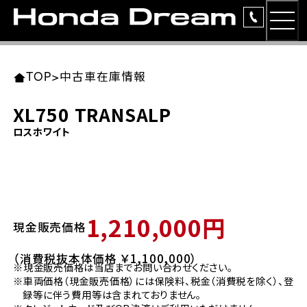
MEN
TOP
東北エリア 店舗一覧
関東エリア 店舗一覧
中部エリア 店舗一覧
近畿エリア 店舗一覧
中国・四国エリア 店舗一覧
九州エリア 店舗一覧
TOP
>
中古車在庫情報
簡易お見積り
XL750 TRANSALP
岩手県
東京都
愛知県
大阪府
岡山県
福岡県
ロスホワイト
ラインアップ
ホンダドリーム 盛岡
ホンダドリーム 世田谷
ホンダドリーム 名古屋中央
ホンダドリーム 堺
ホンダドリーム 岡山
ホンダドリーム 博多
安心のサービス
ホンダドリーム 西東京
ホンダドリーム 名古屋南
ホンダドリーム 箕面
ホンダドリーム 福岡東
レンタルバイク
宮城県
広島県
1,210,000円
現金販売価格
ホンダドリーム 練馬
ホンダドリーム 小牧
ホンダドリーム 藤井寺
ホンダドリーム 久留米
洋用品
ホンダドリーム 仙台泉
ホンダドリーム 広島
（消費税抜本体価格 ￥1,100,000）
※現金販売価格は当店までお問い合わせください。
ホンダドリーム 板橋
ホンダドリーム 名古屋東
ホンダドリーム 東淀川
ホンダドリーム 福岡春日
イベント
※車両価格（現金販売価格）には保険料、税金（消費税を除く）、登
ホンダドリーム 宮城岩沼
ホンダドリーム 福山
録等に伴う費用等は含まれておりません。