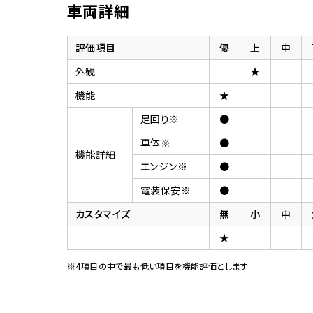
車両詳細
評価項目
優
上
中
外観
★
機能
★
足回り※
●
車体※
●
機能詳細
エンジン※
●
電装保安※
●
カスタマイズ
無
小
中
★
※4項目の中で最も低い項目を機能評価とします