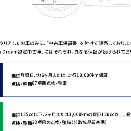
9
をクリアしたお車のみに、「中古車保証書」を付けて販売しておりま
onda Dream認定中古車」にはそれぞれ、異なる保証が設けられてお
登録日より6ヶ月または、
走行10,000km保証
保証
87項目点検・整備
点検・整備
125cc以下、3ヶ月または3,000kmの保証
126cc以上、
保証
22項目の点検・整備（公取協品質基準）
点検・整備