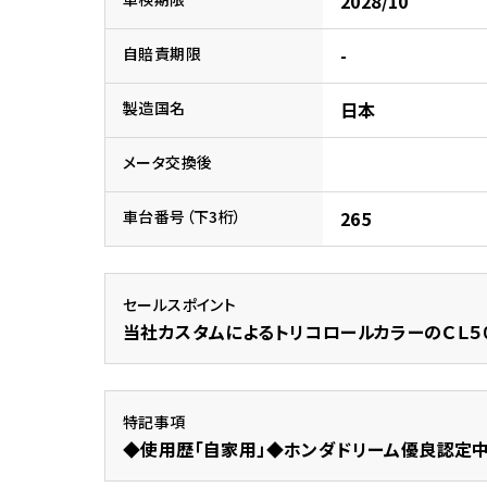
2028/10
ホンダ
自賠責期限
-
茨城
製造国名
日本
ホンダ
メータ交換後
車台番号（下3桁）
265
セールスポイント
当社カスタムによるトリコロールカラーのＣＬ５０
特記事項
◆使用歴「自家用」◆ホンダドリーム優良認定中