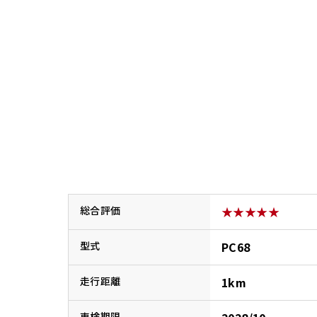
香川
ホンダ
兵庫
ホンダ
ホンダ
ホンダ
高知
ホンダ
千葉
ホンダ
ホンダ
奈良
ホンダ
ホンダ
総合評価
★★★★★
埼玉
ホンダ
型式
PC68
ホンダ
走行距離
1km
ホンダ
車検期限