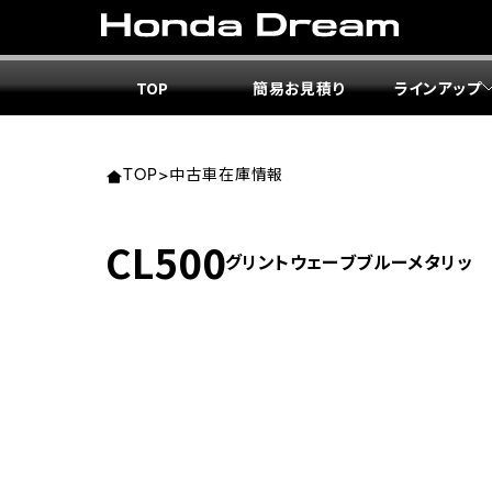
TOP
簡易お見積り
ラインアップ
東北エ
関東エ
中部エ
近畿エ
中国・
九州エ
岩手
東京
愛知
大阪
岡山
福岡
TOP
>
中古車在庫情報
ホンダ
ホンダ
ホンダ
ホンダ
ホンダ
ホンダ
CL500
グリントウェーブブルーメタリッ
ホンダ
ホンダ
ホンダ
ホンダ
宮城
広島
ホンダ
ホンダ
ホンダ
ホンダ
ホンダ
ホンダ
ホンダ
ホンダ
京都
熊本
福島
徳島
ホンダ
ホンダ
神奈
岐阜
ホンダ
ホンダ
ホンダ
ホンダ
ホンダ