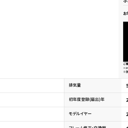
ホ
県
ドリーム 横浜旭
ホンダドリーム 川崎宮前
お
県
ドリーム 高松
ドリーム 横浜緑
ドリーム 神戸灘
ホンダドリーム 尼崎
県
ドリーム 姫路
ホンダドリーム 西宮甲子
県
ドリーム 高知
ドリーム 船橋
ホンダドリーム 松戸
県
ご
ドリーム 蘇我
※2
※
ドリーム 奈良
排気量
県
ドリーム ふかや花園
ホンダドリーム 鴻巣
初年度登録(届出)年
ドリーム 所沢
ホンダドリーム 大宮
モデルイヤー
ドリーム 狭山
ホンダドリーム 東浦和
フレーム修正・交換歴