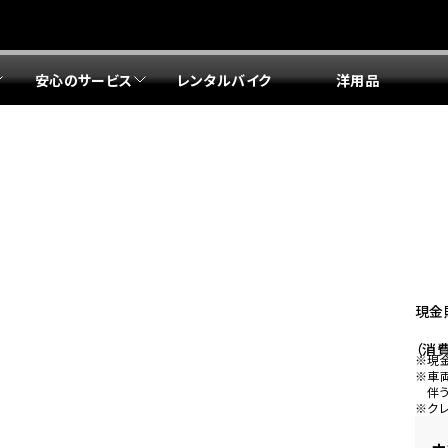
安心のサービス
レンタルバイク
洋用品
リア 店舗一覧
リア 店舗一覧
リア 店舗一覧
リア 店舗一覧
四国エリア 店舗一覧
リア 店舗一覧
県
都
県
府
県
県
ドリーム 盛岡
ドリーム 世田谷
ドリーム 名古屋中央
ドリーム 堺
ドリーム 岡山
ドリーム 博多
ホンダドリーム 西東京
ホンダドリーム 名古屋南
ホンダドリーム 箕面
ホンダドリーム 福岡東
ドリーム 練馬
ドリーム 小牧
ドリーム 藤井寺
ドリーム 久留米
ホンダドリーム 板橋
ホンダドリーム 名古屋東
ホンダドリーム 東淀川
ホンダドリーム 福岡春日
県
県
ドリーム 葛飾
ドリーム 一宮
ドリーム 豊中
ドリーム 福岡西
ホンダドリーム 大田
ホンダドリーム 豊橋
ドリーム 仙台泉
ドリーム 広島
ホンダドリーム 宮城岩沼
ホンダドリーム 福山
現金
ドリーム 立川
ドリーム 名古屋上小田井
（消費
府
県
※現
県
県
※車
伴
ドリーム 京都伏見
ドリーム 熊本
ホンダドリーム 京都右京
川県
県
※ク
ドリーム 郡山
ドリーム 徳島
ドリーム 磯子
ドリーム 岐阜
ドリーム 京都北山
ホンダドリーム 横浜都筑