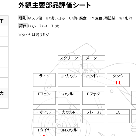
外観主要部品評価シート
種別
A：スリ傷 U：浅い凹み C：錆、腐食 P：変色、再塗装 W：削れ 
下
評価
1：小 2：中 3：大
※タイヤは残りミゾ
スクリーン
メーター
ライト
UPカウル
ハンドル
タンク
T1
大
Fフェン
カウルL
Fフォク
Fホイル
カウルR
フレーム
EG
Fタイヤ
UNカウル