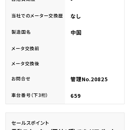
ホンダドリーム 所沢
当社でのメーター交換歴
なし
ホンダドリーム 大宮
製造国名
中国
ホンダドリーム 狭山
メータ交換前
ホンダドリーム 東浦和
メータ交換後
ホンダドリーム 草加
お問合せ
管理No.20825
ホンダドリーム 新座
車台番号（下3桁）
659
茨城県
セールスポイント
ホンダドリーム 水戸北