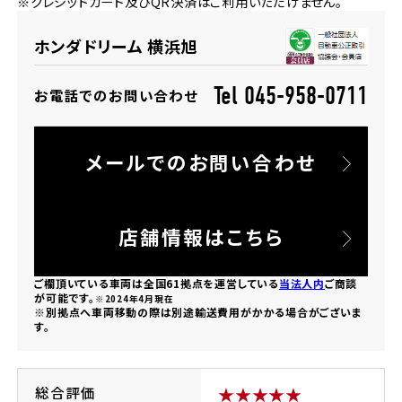
※クレジットカード及びQR決済はご利用いただけません。
法人向けサービス
ホンダドリーム 葛飾
ホンダドリーム 一宮
ホンダドリーム 豊中
ホンダドリーム 福岡西
福島県
徳島県
ホンダドリーム 横浜旭
お問い合わせ
ホンダドリーム 大田
ホンダドリーム 豊橋
京都府
熊本県
ホンダドリーム 郡山
ホンダドリーム 徳島
Tel 045-958-0711
お電話でのお問い合わせ
ホンダドリーム 立川
ホンダドリーム 名古屋上小田井
ホンダドリーム 京都伏見
ホンダドリーム 熊本
香川県
メールでのお問い合わせ
ホンダドリーム 京都右京
神奈川県
岐阜県
ホンダドリーム 高松
ホンダドリーム 磯子
ホンダドリーム 岐阜
ホンダドリーム 京都北山
店舗情報はこちら
高知県
ホンダドリーム 横浜都筑
ご欄頂いている車両は全国61拠点を運営している
当法人内
ご商談
兵庫県
が可能です。
※2024年4月現在
※別拠点へ車両移動の際は別途輸送費用がかかる場合がございま
ホンダドリーム 高知
ホンダドリーム 横浜旭
す。
ホンダドリーム 神戸灘
ホンダドリーム 川崎宮前
ホンダドリーム 尼崎
総合評価
★★★★★