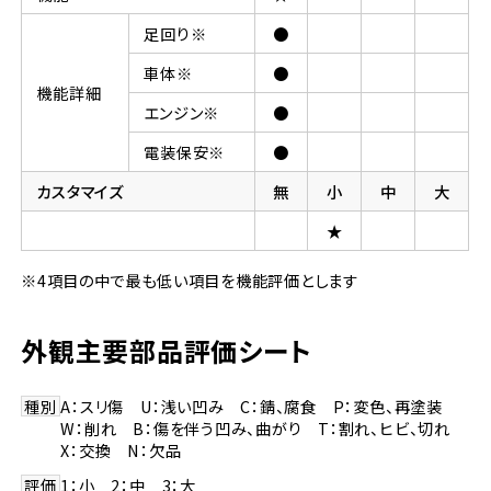
足回り※
●
車体※
●
機能詳細
エンジン※
●
電装保安※
●
カスタマイズ
無
小
中
大
★
※4項目の中で最も低い項目を機能評価とします
外観主要部品評価シート
種別
A：スリ傷 U：浅い凹み C：錆、腐食 P：変色、再塗装
W：削れ B：傷を伴う凹み、曲がり T：割れ、ヒビ、切れ
X：交換 N：欠品
評価
1：小 2：中 3：大