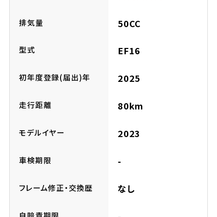
ホンダドリーム 横浜緑
ホンダドリーム 姫路
排気量
50CC
ホンダドリーム 西宮甲子園
千葉県
型式
EF16
ホンダドリーム 船橋
初年度登録(届出)年
2025
奈良県
ホンダドリーム 松戸
走行距離
80km
ホンダドリーム 奈良
ホンダドリーム 蘇我
モデルイヤー
2023
車検期限
-
埼玉県
ホンダドリーム ふかや花園
フレーム修正・交換歴
なし
ホンダドリーム 鴻巣
自賠責期限
-