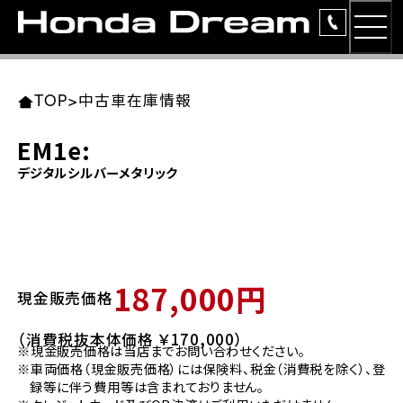
MEN
TOP
東北エリア 店舗一覧
関東エリア 店舗一覧
中部エリア 店舗一覧
近畿エリア 店舗一覧
中国・四国エリア 店舗一覧
九州エリア 店舗一覧
TOP
>
中古車在庫情報
簡易お見積り
EM1e:
岩手県
東京都
愛知県
大阪府
岡山県
福岡県
デジタルシルバーメタリック
ラインアップ
ホンダドリーム 盛岡
ホンダドリーム 世田谷
ホンダドリーム 名古屋中央
ホンダドリーム 堺
ホンダドリーム 岡山
ホンダドリーム 博多
安心のサービス
ホンダドリーム 西東京
ホンダドリーム 名古屋南
ホンダドリーム 箕面
ホンダドリーム 福岡東
レンタルバイク
宮城県
広島県
187,000円
現金販売価格
ホンダドリーム 練馬
ホンダドリーム 小牧
ホンダドリーム 藤井寺
ホンダドリーム 久留米
洋用品
ホンダドリーム 仙台泉
ホンダドリーム 広島
（消費税抜本体価格 ￥170,000）
※現金販売価格は当店までお問い合わせください。
ホンダドリーム 板橋
ホンダドリーム 名古屋東
ホンダドリーム 東淀川
ホンダドリーム 福岡春日
イベント
※車両価格（現金販売価格）には保険料、税金（消費税を除く）、登
ホンダドリーム 宮城岩沼
ホンダドリーム 福山
録等に伴う費用等は含まれておりません。