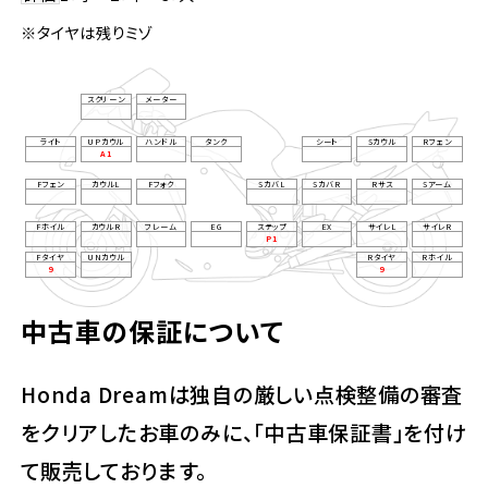
※タイヤは残りミゾ
スクリーン
メーター
ライト
UPカウル
ハンドル
タンク
シート
Sカウル
Rフェン
A1
Fフェン
カウルL
Fフォク
SカバL
SカバR
Rサス
Sアーム
Fホイル
カウルR
フレーム
EG
ステップ
EX
サイレL
サイレR
P1
Fタイヤ
UNカウル
Rタイヤ
Rホイル
9
9
中古車の保証について
Honda Dreamは独自の厳しい点検整備の審査
をクリアしたお車のみに、「中古車保証書」を付け
て販売しております。