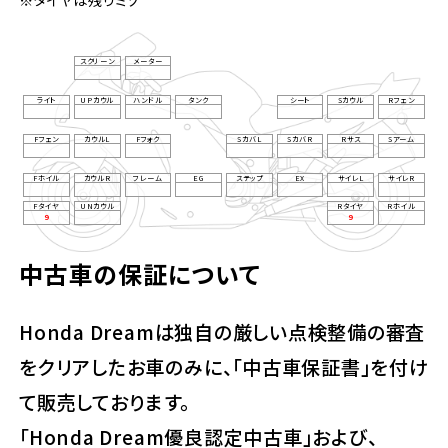
スクリーン
メーター
ライト
UPカウル
ハンドル
タンク
シート
Sカウル
Rフェン
Fフェン
カウルL
Fフォク
SカバL
SカバR
Rサス
Sアーム
Fホイル
カウルR
フレーム
EG
ステップ
EX
サイレL
サイレR
Fタイヤ
UNカウル
Rタイヤ
Rホイル
9
9
中古車の保証について
Honda Dreamは独自の厳しい点検整備の審査
をクリアしたお車のみに、「中古車保証書」を付け
て販売しております。
「Honda Dream優良認定中古車」および、