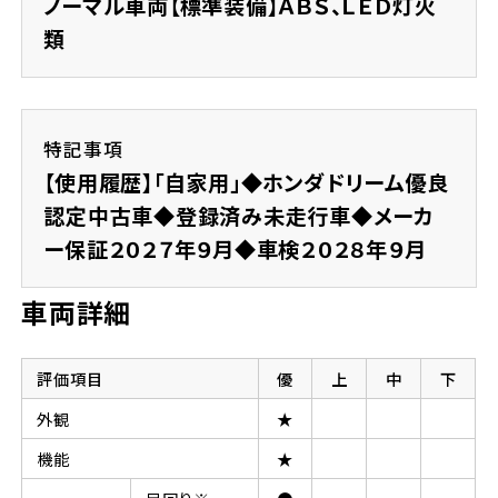
ノーマル車両【標準装備】ＡＢＳ、ＬＥＤ灯火
類
特記事項
【使用履歴】「自家用」◆ホンダドリーム優良
認定中古車◆登録済み未走行車◆メーカ
ー保証２０２７年９月◆車検２０２８年９月
車両詳細
評価項目
優
上
中
下
外観
★
機能
★