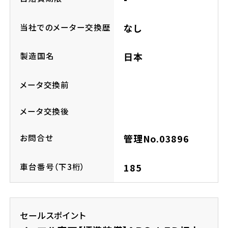
ホンダドリーム 所沢
当社でのメーター交換歴
なし
ホンダドリーム 大宮
製造国名
日本
ホンダドリーム 狭山
メータ交換前
ホンダドリーム 東浦和
メータ交換後
ホンダドリーム 草加
お問合せ
管理No.03896
ホンダドリーム 新座
車台番号（下3桁）
185
茨城県
セールスポイント
ホンダドリーム 水戸北