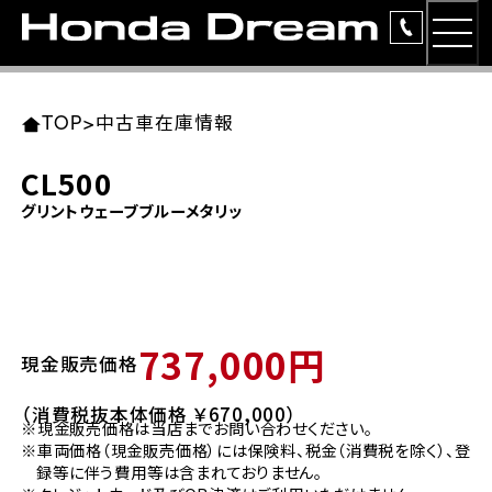
MEN
TOP
東北エリア 店舗一覧
関東エリア 店舗一覧
中部エリア 店舗一覧
近畿エリア 店舗一覧
中国・四国エリア 店舗一覧
九州エリア 店舗一覧
TOP
>
中古車在庫情報
簡易お見積り
CL500
岩手県
東京都
愛知県
大阪府
岡山県
福岡県
グリントウェーブブルーメタリッ
ラインアップ
ホンダドリーム 盛岡
ホンダドリーム 世田谷
ホンダドリーム 名古屋中央
ホンダドリーム 堺
ホンダドリーム 岡山
ホンダドリーム 博多
安心のサービス
ホンダドリーム 西東京
ホンダドリーム 名古屋南
ホンダドリーム 箕面
ホンダドリーム 福岡東
レンタルバイク
宮城県
広島県
737,000円
現金販売価格
ホンダドリーム 練馬
ホンダドリーム 小牧
ホンダドリーム 藤井寺
ホンダドリーム 久留米
洋用品
ホンダドリーム 仙台泉
ホンダドリーム 広島
（消費税抜本体価格 ￥670,000）
※現金販売価格は当店までお問い合わせください。
ホンダドリーム 板橋
ホンダドリーム 名古屋東
ホンダドリーム 東淀川
ホンダドリーム 福岡春日
イベント
※車両価格（現金販売価格）には保険料、税金（消費税を除く）、登
ホンダドリーム 宮城岩沼
ホンダドリーム 福山
録等に伴う費用等は含まれておりません。