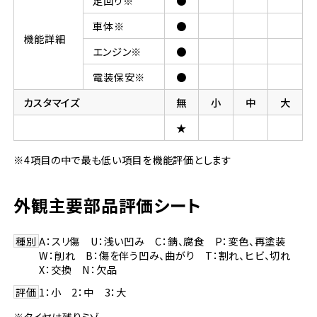
足回り※
●
車体※
●
機能詳細
エンジン※
●
電装保安※
●
カスタマイズ
無
小
中
大
★
※4項目の中で最も低い項目を機能評価とします
外観主要部品評価シート
種別
A：スリ傷 U：浅い凹み C：錆、腐食 P：変色、再塗装
W：削れ B：傷を伴う凹み、曲がり T：割れ、ヒビ、切れ
X：交換 N：欠品
評価
1：小 2：中 3：大
※タイヤは残りミゾ