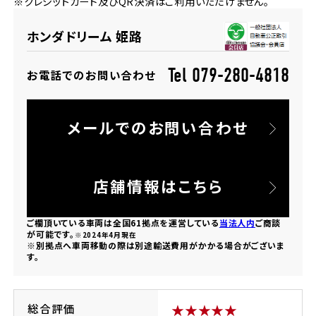
※クレジットカード及びQR決済はご利用いただけません。
法人向けサービス
ホンダドリーム 葛飾
ホンダドリーム 一宮
ホンダドリーム 豊中
ホンダドリーム 福岡西
福島県
徳島県
ホンダドリーム 姫路
お問い合わせ
ホンダドリーム 大田
ホンダドリーム 豊橋
京都府
熊本県
ホンダドリーム 郡山
ホンダドリーム 徳島
Tel 079-280-4818
お電話でのお問い合わせ
ホンダドリーム 立川
ホンダドリーム 名古屋上小田井
ホンダドリーム 京都伏見
ホンダドリーム 熊本
香川県
メールでのお問い合わせ
ホンダドリーム 京都右京
神奈川県
岐阜県
ホンダドリーム 高松
ホンダドリーム 磯子
ホンダドリーム 岐阜
ホンダドリーム 京都北山
店舗情報はこちら
高知県
ホンダドリーム 横浜都筑
ご欄頂いている車両は全国61拠点を運営している
当法人内
ご商談
兵庫県
が可能です。
※2024年4月現在
※別拠点へ車両移動の際は別途輸送費用がかかる場合がございま
ホンダドリーム 高知
ホンダドリーム 横浜旭
す。
ホンダドリーム 神戸灘
ホンダドリーム 川崎宮前
ホンダドリーム 尼崎
総合評価
★★★★★