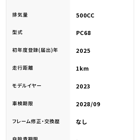
ホンダドリーム 横浜緑
ホンダドリーム 姫路
排気量
500CC
ホンダドリーム 西宮甲子園
千葉県
型式
PC68
ホンダドリーム 船橋
初年度登録(届出)年
2025
奈良県
ホンダドリーム 松戸
走行距離
1km
ホンダドリーム 奈良
ホンダドリーム 蘇我
モデルイヤー
2023
車検期限
2028/09
埼玉県
ホンダドリーム ふかや花園
フレーム修正・交換歴
なし
ホンダドリーム 鴻巣
自賠責期限
-