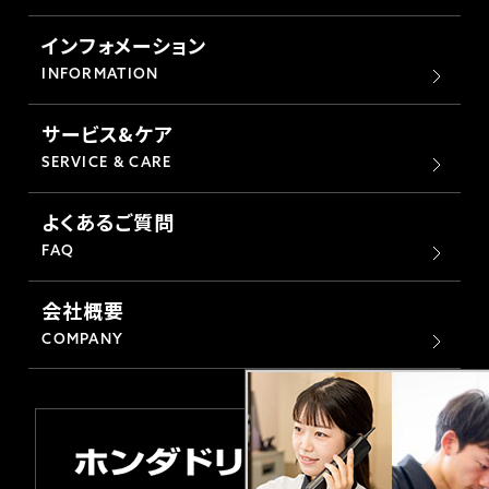
ホンダドリーム 横浜緑
ホンダドリーム 姫路
インフォメーション
INFORMATION
ホンダドリーム 西宮甲子園
千葉県
サービス&ケア
ホンダドリーム 船橋
SERVICE & CARE
奈良県
よくあるご質問
ホンダドリーム 松戸
ホンダドリーム 奈良
FAQ
ホンダドリーム 蘇我
会社概要
COMPANY
埼玉県
ホンダドリーム ふかや花園
ホンダドリーム 鴻巣