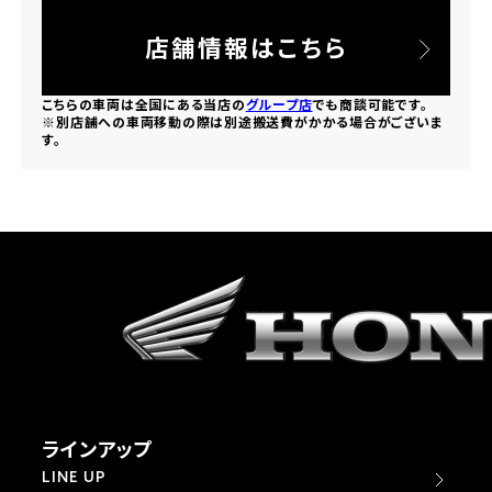
法人向けサービス
ホンダドリーム 葛飾
ホンダドリーム 一宮
ホンダドリーム 豊中
ホンダドリーム 福岡西
店舗情報はこちら
福島県
徳島県
お問い合わせ
ホンダドリーム 大田
ホンダドリーム 豊橋
京都府
熊本県
こちらの車両は全国にある当店の
グループ店
でも商談可能です。
ホンダドリーム 郡山
ホンダドリーム 徳島
※別店舗への車両移動の際は別途搬送費がかかる場合がございま
ホンダドリーム 立川
ホンダドリーム 名古屋上小田井
す。
ホンダドリーム 京都伏見
ホンダドリーム 熊本
香川県
ホンダドリーム 京都右京
神奈川県
岐阜県
ホンダドリーム 高松
ホンダドリーム 磯子
ホンダドリーム 岐阜
ホンダドリーム 京都北山
高知県
ホンダドリーム 横浜都筑
兵庫県
ホンダドリーム 高知
ホンダドリーム 横浜旭
ホンダドリーム 神戸灘
ラインアップ
ホンダドリーム 川崎宮前
ホンダドリーム 尼崎
LINE UP