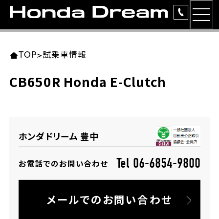
MEN
TOP
東北エリア 店舗一覧
関東エリア 店舗一覧
中部エリア 店舗一覧
近畿エリア 店舗一覧
中国・四国エリア 店舗一覧
九州エリア 店舗一覧
TOP
>
試乗車情報
簡易お見積り
CB650R Honda E-Clutch
岩手県
東京都
愛知県
大阪府
岡山県
福岡県
ラインアップ
ホンダドリーム 盛岡
ホンダドリーム 世田谷
ホンダドリーム 名古屋中央
ホンダドリーム 堺
ホンダドリーム 岡山
ホンダドリーム 博多
安心のサービス
ホンダドリーム 豊中
ホンダドリーム 西東京
ホンダドリーム 名古屋南
ホンダドリーム 箕面
ホンダドリーム 福岡東
レンタルバイク
宮城県
広島県
Tel 06-6854-9800
お電話でのお問い合わせ
ホンダドリーム 練馬
ホンダドリーム 小牧
ホンダドリーム 藤井寺
ホンダドリーム 久留米
洋用品
ホンダドリーム 仙台泉
ホンダドリーム 広島
メールでのお問い合わせ
ホンダドリーム 板橋
ホンダドリーム 名古屋東
ホンダドリーム 東淀川
ホンダドリーム 福岡春日
イベント
ホンダドリーム 宮城岩沼
ホンダドリーム 福山