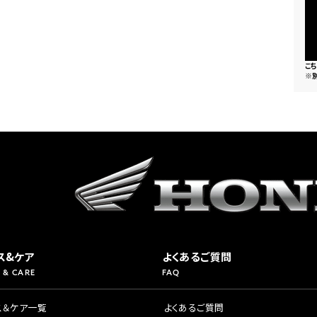
県
ドリーム 横浜旭
ホンダドリーム 川崎宮前
県
ドリーム 高松
ドリーム 横浜緑
こ
ドリーム 神戸灘
ホンダドリーム 尼崎
※
県
ドリーム 姫路
ホンダドリーム 西宮甲子
県
ドリーム 高知
ドリーム 船橋
ホンダドリーム 松戸
県
ドリーム 蘇我
ドリーム 奈良
県
ドリーム ふかや花園
ホンダドリーム 鴻巣
ス&ケア
よくあるご質問
 & CARE
FAQ
ドリーム 所沢
ホンダドリーム 大宮
ス＆ケア一覧
よくあるご質問
ドリーム 狭山
ホンダドリーム 東浦和