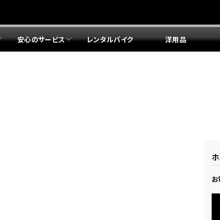
安心のサービス
レンタルバイク
洋用品
リア 店舗一覧
リア 店舗一覧
リア 店舗一覧
リア 店舗一覧
四国エリア 店舗一覧
リア 店舗一覧
県
都
県
府
県
県
ドリーム 盛岡
ドリーム 世田谷
ドリーム 名古屋中央
ドリーム 堺
ドリーム 岡山
ドリーム 博多
ホンダドリーム 西東京
ホンダドリーム 名古屋南
ホンダドリーム 箕面
ホンダドリーム 福岡東
ドリーム 練馬
ドリーム 小牧
ドリーム 藤井寺
ドリーム 久留米
ホンダドリーム 板橋
ホンダドリーム 名古屋東
ホンダドリーム 東淀川
ホンダドリーム 福岡春日
県
県
ドリーム 葛飾
ドリーム 一宮
ドリーム 豊中
ドリーム 福岡西
ホンダドリーム 大田
ホンダドリーム 豊橋
ドリーム 仙台泉
ドリーム 広島
ホンダドリーム 宮城岩沼
ホンダドリーム 福山
ホ
ドリーム 立川
ドリーム 名古屋上小田井
府
県
お
県
県
ドリーム 京都伏見
ドリーム 熊本
ホンダドリーム 京都右京
川県
県
ドリーム 郡山
ドリーム 徳島
ドリーム 磯子
ドリーム 岐阜
ドリーム 京都北山
ホンダドリーム 横浜都筑