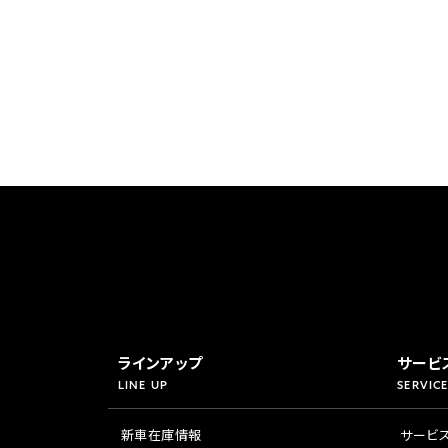
香川
ホンダ
兵庫
ホンダ
ホンダ
ホンダ
高知
ホンダ
千葉
ホンダ
ホンダ
奈良
ホンダ
ホンダ
埼玉
ホンダ
ラインアップ
サービ
LINE UP
SERVICE
ホンダ
新車在庫情報
サービ
ホンダ