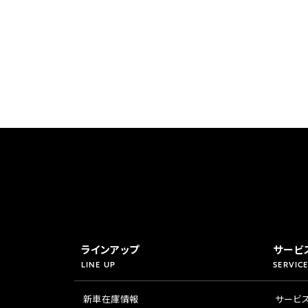
香川
ホンダ
兵庫
ホンダ
ホンダ
ホンダ
高知
ホンダ
千葉
ホンダ
ホンダ
奈良
ホンダ
ホンダ
埼玉
ホンダ
ラインアップ
サービ
LINE UP
SERVICE
ホンダ
新車在庫情報
サービ
ホンダ