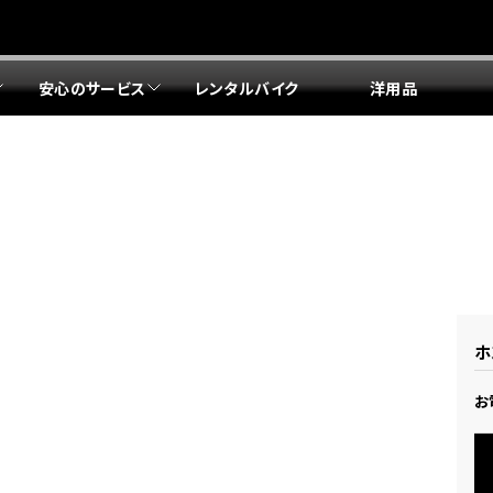
安心のサービス
レンタルバイク
洋用品
リア 店舗一覧
リア 店舗一覧
リア 店舗一覧
リア 店舗一覧
四国エリア 店舗一覧
リア 店舗一覧
県
都
県
府
県
県
ドリーム 盛岡
ドリーム 世田谷
ドリーム 名古屋中央
ドリーム 堺
ドリーム 岡山
ドリーム 博多
ホンダドリーム 西東京
ホンダドリーム 名古屋南
ホンダドリーム 箕面
ホンダドリーム 福岡東
ドリーム 練馬
ドリーム 小牧
ドリーム 藤井寺
ドリーム 久留米
ホンダドリーム 板橋
ホンダドリーム 名古屋東
ホンダドリーム 東淀川
ホンダドリーム 福岡春日
県
県
ドリーム 葛飾
ドリーム 一宮
ドリーム 豊中
ドリーム 福岡西
ホンダドリーム 大田
ホンダドリーム 豊橋
ドリーム 仙台泉
ドリーム 広島
ホンダドリーム 宮城岩沼
ホンダドリーム 福山
ホ
ドリーム 立川
ドリーム 名古屋上小田井
府
県
お
県
県
ドリーム 京都伏見
ドリーム 熊本
ホンダドリーム 京都右京
川県
県
ドリーム 郡山
ドリーム 徳島
ドリーム 磯子
ドリーム 岐阜
ドリーム 京都北山
ホンダドリーム 横浜都筑