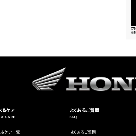
県
ドリーム 横浜旭
ホンダドリーム 川崎宮前
県
ドリーム 高松
ドリーム 横浜緑
こ
ドリーム 神戸灘
ホンダドリーム 尼崎
※
県
ドリーム 姫路
ホンダドリーム 西宮甲子
県
ドリーム 高知
ドリーム 船橋
ホンダドリーム 松戸
県
ドリーム 蘇我
ドリーム 奈良
県
ドリーム ふかや花園
ホンダドリーム 鴻巣
ス&ケア
よくあるご質問
 & CARE
FAQ
ドリーム 所沢
ホンダドリーム 大宮
ス＆ケア一覧
よくあるご質問
ドリーム 狭山
ホンダドリーム 東浦和