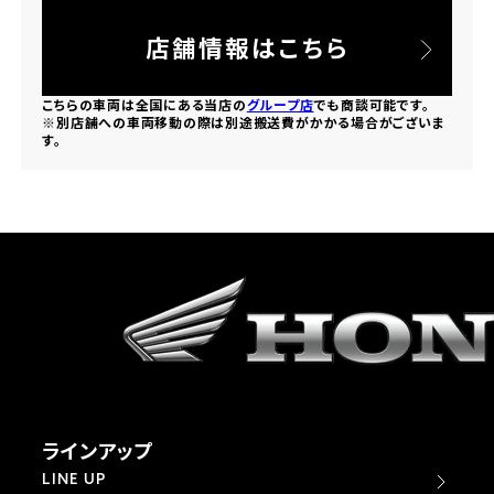
法人向けサービス
ホンダドリーム 葛飾
ホンダドリーム 一宮
ホンダドリーム 豊中
ホンダドリーム 福岡西
店舗情報はこちら
福島県
徳島県
お問い合わせ
ホンダドリーム 大田
ホンダドリーム 豊橋
京都府
熊本県
こちらの車両は全国にある当店の
グループ店
でも商談可能です。
ホンダドリーム 郡山
ホンダドリーム 徳島
※別店舗への車両移動の際は別途搬送費がかかる場合がございま
ホンダドリーム 立川
ホンダドリーム 名古屋上小田井
す。
ホンダドリーム 京都伏見
ホンダドリーム 熊本
香川県
ホンダドリーム 京都右京
神奈川県
岐阜県
ホンダドリーム 高松
ホンダドリーム 磯子
ホンダドリーム 岐阜
ホンダドリーム 京都北山
高知県
ホンダドリーム 横浜都筑
兵庫県
ホンダドリーム 高知
ホンダドリーム 横浜旭
ホンダドリーム 神戸灘
ラインアップ
ホンダドリーム 川崎宮前
ホンダドリーム 尼崎
LINE UP