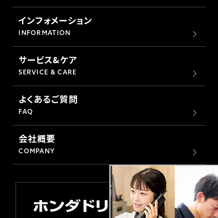
ホンダドリーム 横浜緑
ホンダドリーム 姫路
インフォメーション
INFORMATION
ホンダドリーム 西宮甲子園
千葉県
サービス&ケア
ホンダドリーム 船橋
SERVICE & CARE
奈良県
よくあるご質問
ホンダドリーム 松戸
ホンダドリーム 奈良
FAQ
ホンダドリーム 蘇我
会社概要
COMPANY
埼玉県
ホンダドリーム ふかや花園
ホンダドリーム 鴻巣