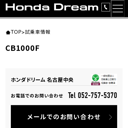
MEN
TOP
東北エリア 店舗一覧
関東エリア 店舗一覧
中部エリア 店舗一覧
近畿エリア 店舗一覧
中国・四国エリア 店舗一覧
九州エリア 店舗一覧
TOP
>
試乗車情報
簡易お見積り
CB1000F
岩手県
東京都
愛知県
大阪府
岡山県
福岡県
ラインアップ
ホンダドリーム 盛岡
ホンダドリーム 世田谷
ホンダドリーム 名古屋中央
ホンダドリーム 堺
ホンダドリーム 岡山
ホンダドリーム 博多
安心のサービス
ホンダドリーム 名古屋中央
ホンダドリーム 西東京
ホンダドリーム 名古屋南
ホンダドリーム 箕面
ホンダドリーム 福岡東
レンタルバイク
宮城県
広島県
Tel 052-757-5370
お電話でのお問い合わせ
ホンダドリーム 練馬
ホンダドリーム 小牧
ホンダドリーム 藤井寺
ホンダドリーム 久留米
洋用品
ホンダドリーム 仙台泉
ホンダドリーム 広島
メールでのお問い合わせ
ホンダドリーム 板橋
ホンダドリーム 名古屋東
ホンダドリーム 東淀川
ホンダドリーム 福岡春日
イベント
ホンダドリーム 宮城岩沼
ホンダドリーム 福山