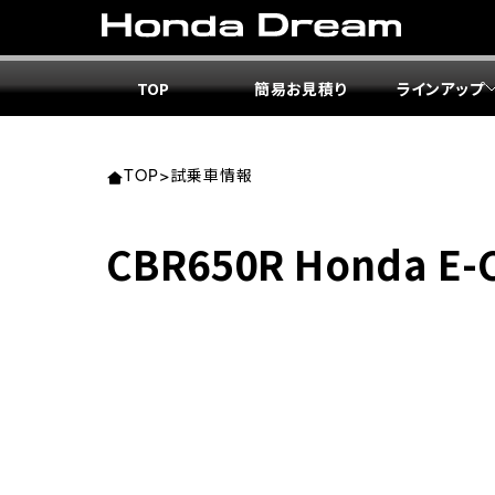
TOP
簡易お見積り
ラインアップ
東北エ
関東エ
中部エ
近畿エ
中国・
九州エ
岩手
東京
愛知
大阪
岡山
福岡
TOP
>
試乗車情報
ホンダ
ホンダ
ホンダ
ホンダ
ホンダ
ホンダ
CBR650R Honda E-C
ホンダ
ホンダ
ホンダ
ホンダ
宮城
広島
ホンダ
ホンダ
ホンダ
ホンダ
ホンダ
ホンダ
ホンダ
ホンダ
京都
熊本
福島
徳島
ホンダ
ホンダ
神奈
岐阜
ホンダ
ホンダ
ホンダ
ホンダ
ホンダ