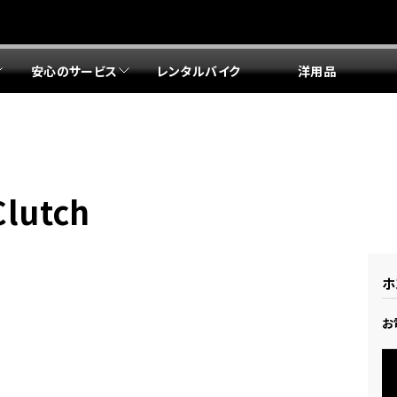
安心のサービス
レンタルバイク
洋用品
リア 店舗一覧
リア 店舗一覧
リア 店舗一覧
リア 店舗一覧
四国エリア 店舗一覧
リア 店舗一覧
県
都
県
府
県
県
ドリーム 盛岡
ドリーム 世田谷
ドリーム 名古屋中央
ドリーム 堺
ドリーム 岡山
ドリーム 博多
ホンダドリーム 西東京
ホンダドリーム 名古屋南
ホンダドリーム 箕面
ホンダドリーム 福岡東
lutch
ドリーム 練馬
ドリーム 小牧
ドリーム 藤井寺
ドリーム 久留米
ホンダドリーム 板橋
ホンダドリーム 名古屋東
ホンダドリーム 東淀川
ホンダドリーム 福岡春日
県
県
ドリーム 葛飾
ドリーム 一宮
ドリーム 豊中
ドリーム 福岡西
ホンダドリーム 大田
ホンダドリーム 豊橋
ドリーム 仙台泉
ドリーム 広島
ホンダドリーム 宮城岩沼
ホンダドリーム 福山
ホ
ドリーム 立川
ドリーム 名古屋上小田井
府
県
お
県
県
ドリーム 京都伏見
ドリーム 熊本
ホンダドリーム 京都右京
川県
県
ドリーム 郡山
ドリーム 徳島
ドリーム 磯子
ドリーム 岐阜
ドリーム 京都北山
ホンダドリーム 横浜都筑