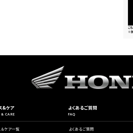
県
ドリーム 横浜旭
ホンダドリーム 川崎宮前
県
ドリーム 高松
ドリーム 横浜緑
こ
ドリーム 神戸灘
ホンダドリーム 尼崎
※
県
ドリーム 姫路
ホンダドリーム 西宮甲子
県
ドリーム 高知
ドリーム 船橋
ホンダドリーム 松戸
県
ドリーム 蘇我
ドリーム 奈良
県
ドリーム ふかや花園
ホンダドリーム 鴻巣
ス&ケア
よくあるご質問
 & CARE
FAQ
ドリーム 所沢
ホンダドリーム 大宮
ス＆ケア一覧
よくあるご質問
ドリーム 狭山
ホンダドリーム 東浦和