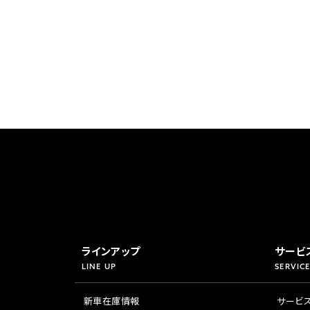
香川
ホンダ
兵庫
ホンダ
ホンダ
ホンダ
高知
ホンダ
千葉
ホンダ
ホンダ
奈良
ホンダ
ホンダ
埼玉
ホンダ
ラインアップ
サービ
LINE UP
SERVICE
ホンダ
新車在庫情報
サービ
ホンダ