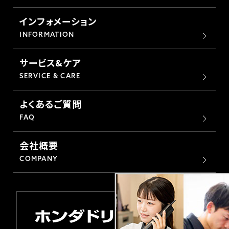
ホンダドリーム 横浜緑
ホンダドリーム 姫路
インフォメーション
INFORMATION
ホンダドリーム 西宮甲子園
千葉県
サービス&ケア
ホンダドリーム 船橋
SERVICE & CARE
奈良県
よくあるご質問
ホンダドリーム 松戸
ホンダドリーム 奈良
FAQ
ホンダドリーム 蘇我
会社概要
COMPANY
埼玉県
ホンダドリーム ふかや花園
ホンダドリーム 鴻巣