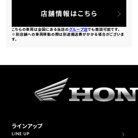
法人向けサービス
ホンダドリーム 葛飾
ホンダドリーム 一宮
ホンダドリーム 豊中
ホンダドリーム 福岡西
店舗情報はこちら
福島県
徳島県
お問い合わせ
ホンダドリーム 大田
ホンダドリーム 豊橋
京都府
熊本県
こちらの車両は全国にある当店の
グループ店
でも商談可能です。
ホンダドリーム 郡山
ホンダドリーム 徳島
※別店舗への車両移動の際は別途搬送費がかかる場合がございま
ホンダドリーム 立川
ホンダドリーム 名古屋上小田井
す。
ホンダドリーム 京都伏見
ホンダドリーム 熊本
香川県
ホンダドリーム 京都右京
神奈川県
岐阜県
ホンダドリーム 高松
ホンダドリーム 磯子
ホンダドリーム 岐阜
ホンダドリーム 京都北山
高知県
ホンダドリーム 横浜都筑
兵庫県
ホンダドリーム 高知
ホンダドリーム 横浜旭
ホンダドリーム 神戸灘
ラインアップ
ホンダドリーム 川崎宮前
ホンダドリーム 尼崎
LINE UP