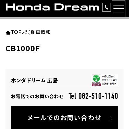
MEN
TOP
東北エリア 店舗一覧
関東エリア 店舗一覧
中部エリア 店舗一覧
近畿エリア 店舗一覧
中国・四国エリア 店舗一覧
九州エリア 店舗一覧
TOP
>
試乗車情報
簡易お見積り
CB1000F
岩手県
東京都
愛知県
大阪府
岡山県
福岡県
ラインアップ
ホンダドリーム 盛岡
ホンダドリーム 世田谷
ホンダドリーム 名古屋中央
ホンダドリーム 堺
ホンダドリーム 岡山
ホンダドリーム 博多
安心のサービス
ホンダドリーム 広島
ホンダドリーム 西東京
ホンダドリーム 名古屋南
ホンダドリーム 箕面
ホンダドリーム 福岡東
レンタルバイク
宮城県
広島県
Tel 082-510-1140
お電話でのお問い合わせ
ホンダドリーム 練馬
ホンダドリーム 小牧
ホンダドリーム 藤井寺
ホンダドリーム 久留米
洋用品
ホンダドリーム 仙台泉
ホンダドリーム 広島
メールでのお問い合わせ
ホンダドリーム 板橋
ホンダドリーム 名古屋東
ホンダドリーム 東淀川
ホンダドリーム 福岡春日
イベント
ホンダドリーム 宮城岩沼
ホンダドリーム 福山