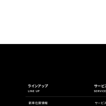
香川
ホンダ
兵庫
ホンダ
ホンダ
ホンダ
高知
ホンダ
千葉
ホンダ
ホンダ
奈良
ホンダ
ホンダ
埼玉
ホンダ
ラインアップ
サービ
LINE UP
SERVICE
ホンダ
新車在庫情報
サービ
ホンダ