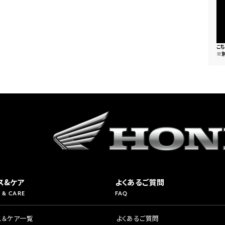
県
ドリーム 横浜旭
ホンダドリーム 川崎宮前
県
ドリーム 高松
ドリーム 横浜緑
こ
ドリーム 神戸灘
ホンダドリーム 尼崎
※
県
ドリーム 姫路
ホンダドリーム 西宮甲子
県
ドリーム 高知
ドリーム 船橋
ホンダドリーム 松戸
県
ドリーム 蘇我
ドリーム 奈良
県
ドリーム ふかや花園
ホンダドリーム 鴻巣
ス&ケア
よくあるご質問
 & CARE
FAQ
ドリーム 所沢
ホンダドリーム 大宮
ス＆ケア一覧
よくあるご質問
ドリーム 狭山
ホンダドリーム 東浦和