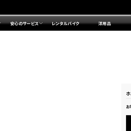
安心のサービス
レンタルバイク
洋用品
リア 店舗一覧
リア 店舗一覧
リア 店舗一覧
リア 店舗一覧
四国エリア 店舗一覧
リア 店舗一覧
県
都
県
府
県
県
ドリーム 盛岡
ドリーム 世田谷
ドリーム 名古屋中央
ドリーム 堺
ドリーム 岡山
ドリーム 博多
ホンダドリーム 西東京
ホンダドリーム 名古屋南
ホンダドリーム 箕面
ホンダドリーム 福岡東
ドリーム 練馬
ドリーム 小牧
ドリーム 藤井寺
ドリーム 久留米
ホンダドリーム 板橋
ホンダドリーム 名古屋東
ホンダドリーム 東淀川
ホンダドリーム 福岡春日
県
県
ドリーム 葛飾
ドリーム 一宮
ドリーム 豊中
ドリーム 福岡西
ホンダドリーム 大田
ホンダドリーム 豊橋
ドリーム 仙台泉
ドリーム 広島
ホンダドリーム 宮城岩沼
ホンダドリーム 福山
ホ
ドリーム 立川
ドリーム 名古屋上小田井
府
県
お
県
県
ドリーム 京都伏見
ドリーム 熊本
ホンダドリーム 京都右京
川県
県
ドリーム 郡山
ドリーム 徳島
ドリーム 磯子
ドリーム 岐阜
ドリーム 京都北山
ホンダドリーム 横浜都筑