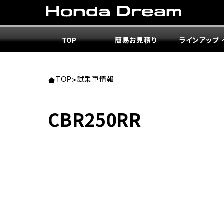
TOP
簡易お見積り
ラインアップ
東北エ
関東エ
中部エ
近畿エ
中国・
九州エ
岩手
東京
愛知
大阪
岡山
福岡
TOP
>
試乗車情報
ホンダ
ホンダ
ホンダ
ホンダ
ホンダ
ホンダ
CBR250RR
ホンダ
ホンダ
ホンダ
ホンダ
宮城
広島
ホンダ
ホンダ
ホンダ
ホンダ
ホンダ
ホンダ
ホンダ
ホンダ
京都
熊本
福島
徳島
ホンダ
ホンダ
神奈
岐阜
ホンダ
ホンダ
ホンダ
ホンダ
ホンダ