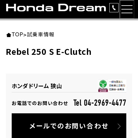
MEN
TOP
東北エリア 店舗一覧
関東エリア 店舗一覧
中部エリア 店舗一覧
近畿エリア 店舗一覧
中国・四国エリア 店舗一覧
九州エリア 店舗一覧
TOP
>
試乗車情報
簡易お見積り
Rebel 250 S E-Clutch
岩手県
東京都
愛知県
大阪府
岡山県
福岡県
ラインアップ
ホンダドリーム 盛岡
ホンダドリーム 世田谷
ホンダドリーム 名古屋中央
ホンダドリーム 堺
ホンダドリーム 岡山
ホンダドリーム 博多
安心のサービス
ホンダドリーム 狭山
ホンダドリーム 西東京
ホンダドリーム 名古屋南
ホンダドリーム 箕面
ホンダドリーム 福岡東
レンタルバイク
宮城県
広島県
Tel 04-2969-4477
お電話でのお問い合わせ
ホンダドリーム 練馬
ホンダドリーム 小牧
ホンダドリーム 藤井寺
ホンダドリーム 久留米
洋用品
ホンダドリーム 仙台泉
ホンダドリーム 広島
メールでのお問い合わせ
ホンダドリーム 板橋
ホンダドリーム 名古屋東
ホンダドリーム 東淀川
ホンダドリーム 福岡春日
イベント
ホンダドリーム 宮城岩沼
ホンダドリーム 福山