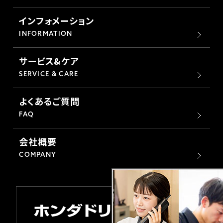
ホンダドリーム 横浜緑
ホンダドリーム 姫路
インフォメーション
INFORMATION
ホンダドリーム 西宮甲子園
千葉県
サービス&ケア
ホンダドリーム 船橋
SERVICE & CARE
奈良県
よくあるご質問
ホンダドリーム 松戸
ホンダドリーム 奈良
FAQ
ホンダドリーム 蘇我
会社概要
COMPANY
埼玉県
ホンダドリーム ふかや花園
ホンダドリーム 鴻巣