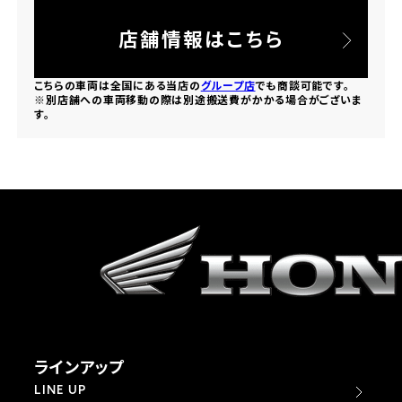
法人向けサービス
ホンダドリーム 葛飾
ホンダドリーム 一宮
ホンダドリーム 豊中
ホンダドリーム 福岡西
店舗情報はこちら
福島県
徳島県
お問い合わせ
ホンダドリーム 大田
ホンダドリーム 豊橋
京都府
熊本県
こちらの車両は全国にある当店の
グループ店
でも商談可能です。
ホンダドリーム 郡山
ホンダドリーム 徳島
※別店舗への車両移動の際は別途搬送費がかかる場合がございま
ホンダドリーム 立川
ホンダドリーム 名古屋上小田井
す。
ホンダドリーム 京都伏見
ホンダドリーム 熊本
香川県
ホンダドリーム 京都右京
神奈川県
岐阜県
ホンダドリーム 高松
ホンダドリーム 磯子
ホンダドリーム 岐阜
ホンダドリーム 京都北山
高知県
ホンダドリーム 横浜都筑
兵庫県
ホンダドリーム 高知
ホンダドリーム 横浜旭
ホンダドリーム 神戸灘
ラインアップ
ホンダドリーム 川崎宮前
ホンダドリーム 尼崎
LINE UP