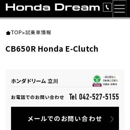
MEN
TOP
東北エリア 店舗一覧
関東エリア 店舗一覧
中部エリア 店舗一覧
近畿エリア 店舗一覧
中国・四国エリア 店舗一覧
九州エリア 店舗一覧
TOP
>
試乗車情報
簡易お見積り
CB650R Honda E-Clutch
岩手県
東京都
愛知県
大阪府
岡山県
福岡県
ラインアップ
ホンダドリーム 盛岡
ホンダドリーム 世田谷
ホンダドリーム 名古屋中央
ホンダドリーム 堺
ホンダドリーム 岡山
ホンダドリーム 博多
安心のサービス
ホンダドリーム 立川
ホンダドリーム 西東京
ホンダドリーム 名古屋南
ホンダドリーム 箕面
ホンダドリーム 福岡東
レンタルバイク
宮城県
広島県
Tel 042-527-5155
お電話でのお問い合わせ
ホンダドリーム 練馬
ホンダドリーム 小牧
ホンダドリーム 藤井寺
ホンダドリーム 久留米
洋用品
ホンダドリーム 仙台泉
ホンダドリーム 広島
メールでのお問い合わせ
ホンダドリーム 板橋
ホンダドリーム 名古屋東
ホンダドリーム 東淀川
ホンダドリーム 福岡春日
イベント
ホンダドリーム 宮城岩沼
ホンダドリーム 福山