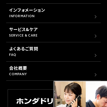
ホンダドリーム 横浜緑
ホンダドリーム 姫路
インフォメーション
INFORMATION
ホンダドリーム 西宮甲子園
千葉県
サービス&ケア
ホンダドリーム 船橋
SERVICE & CARE
奈良県
よくあるご質問
ホンダドリーム 松戸
ホンダドリーム 奈良
FAQ
ホンダドリーム 蘇我
会社概要
COMPANY
埼玉県
ホンダドリーム ふかや花園
ホンダドリーム 鴻巣