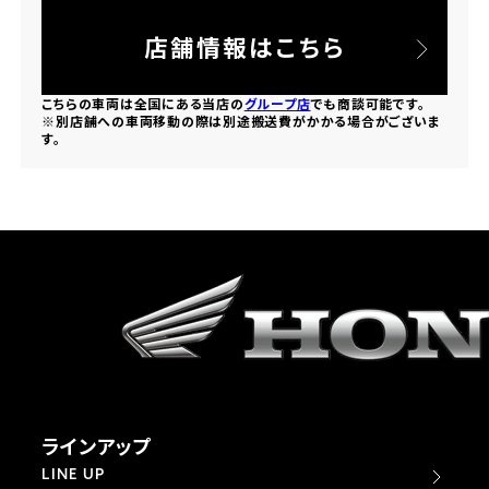
法人向けサービス
ホンダドリーム 葛飾
ホンダドリーム 一宮
ホンダドリーム 豊中
ホンダドリーム 福岡西
店舗情報はこちら
福島県
徳島県
お問い合わせ
ホンダドリーム 大田
ホンダドリーム 豊橋
京都府
熊本県
こちらの車両は全国にある当店の
グループ店
でも商談可能です。
ホンダドリーム 郡山
ホンダドリーム 徳島
※別店舗への車両移動の際は別途搬送費がかかる場合がございま
ホンダドリーム 立川
ホンダドリーム 名古屋上小田井
す。
ホンダドリーム 京都伏見
ホンダドリーム 熊本
香川県
ホンダドリーム 京都右京
神奈川県
岐阜県
ホンダドリーム 高松
ホンダドリーム 磯子
ホンダドリーム 岐阜
ホンダドリーム 京都北山
高知県
ホンダドリーム 横浜都筑
兵庫県
ホンダドリーム 高知
ホンダドリーム 横浜旭
ホンダドリーム 神戸灘
ラインアップ
ホンダドリーム 川崎宮前
ホンダドリーム 尼崎
LINE UP