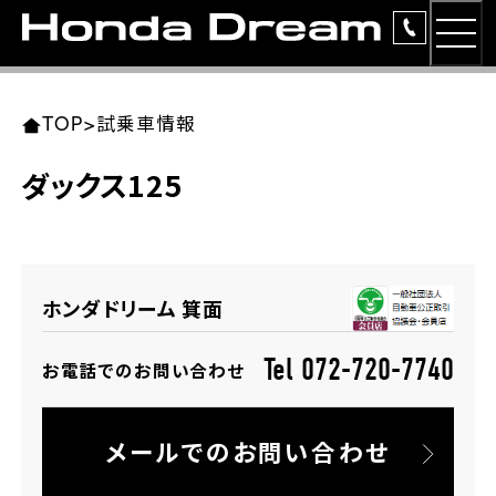
MEN
TOP
東北エリア 店舗一覧
関東エリア 店舗一覧
中部エリア 店舗一覧
近畿エリア 店舗一覧
中国・四国エリア 店舗一覧
九州エリア 店舗一覧
TOP
>
試乗車情報
簡易お見積り
ダックス125
岩手県
東京都
愛知県
大阪府
岡山県
福岡県
ラインアップ
ホンダドリーム 盛岡
ホンダドリーム 世田谷
ホンダドリーム 名古屋中央
ホンダドリーム 堺
ホンダドリーム 岡山
ホンダドリーム 博多
安心のサービス
ホンダドリーム 箕面
ホンダドリーム 西東京
ホンダドリーム 名古屋南
ホンダドリーム 箕面
ホンダドリーム 福岡東
レンタルバイク
宮城県
広島県
Tel 072-720-7740
お電話でのお問い合わせ
ホンダドリーム 練馬
ホンダドリーム 小牧
ホンダドリーム 藤井寺
ホンダドリーム 久留米
洋用品
ホンダドリーム 仙台泉
ホンダドリーム 広島
メールでのお問い合わせ
ホンダドリーム 板橋
ホンダドリーム 名古屋東
ホンダドリーム 東淀川
ホンダドリーム 福岡春日
イベント
ホンダドリーム 宮城岩沼
ホンダドリーム 福山