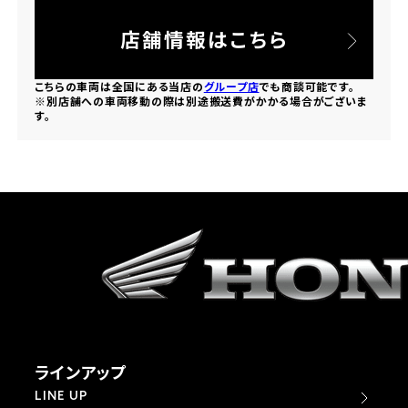
法人向けサービス
ホンダドリーム 葛飾
ホンダドリーム 一宮
ホンダドリーム 豊中
ホンダドリーム 福岡西
店舗情報はこちら
福島県
徳島県
お問い合わせ
ホンダドリーム 大田
ホンダドリーム 豊橋
京都府
熊本県
こちらの車両は全国にある当店の
グループ店
でも商談可能です。
ホンダドリーム 郡山
ホンダドリーム 徳島
※別店舗への車両移動の際は別途搬送費がかかる場合がございま
ホンダドリーム 立川
ホンダドリーム 名古屋上小田井
す。
ホンダドリーム 京都伏見
ホンダドリーム 熊本
香川県
ホンダドリーム 京都右京
神奈川県
岐阜県
ホンダドリーム 高松
ホンダドリーム 磯子
ホンダドリーム 岐阜
ホンダドリーム 京都北山
高知県
ホンダドリーム 横浜都筑
兵庫県
ホンダドリーム 高知
ホンダドリーム 横浜旭
ホンダドリーム 神戸灘
ラインアップ
ホンダドリーム 川崎宮前
ホンダドリーム 尼崎
LINE UP