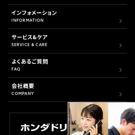
ホンダドリーム 横浜緑
ホンダドリーム 姫路
インフォメーション
INFORMATION
ホンダドリーム 西宮甲子園
千葉県
サービス&ケア
ホンダドリーム 船橋
SERVICE & CARE
奈良県
よくあるご質問
ホンダドリーム 松戸
ホンダドリーム 奈良
FAQ
ホンダドリーム 蘇我
会社概要
COMPANY
埼玉県
ホンダドリーム ふかや花園
ホンダドリーム 鴻巣