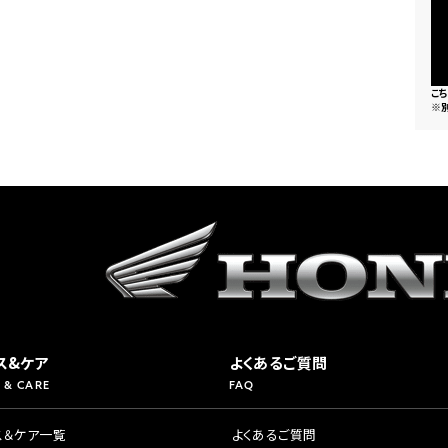
県
ドリーム 横浜旭
ホンダドリーム 川崎宮前
県
ドリーム 高松
ドリーム 横浜緑
こ
ドリーム 神戸灘
ホンダドリーム 尼崎
※
県
ドリーム 姫路
ホンダドリーム 西宮甲子
県
ドリーム 高知
ドリーム 船橋
ホンダドリーム 松戸
県
ドリーム 蘇我
ドリーム 奈良
県
ドリーム ふかや花園
ホンダドリーム 鴻巣
ス&ケア
よくあるご質問
 & CARE
FAQ
ドリーム 所沢
ホンダドリーム 大宮
ス＆ケア一覧
よくあるご質問
ドリーム 狭山
ホンダドリーム 東浦和