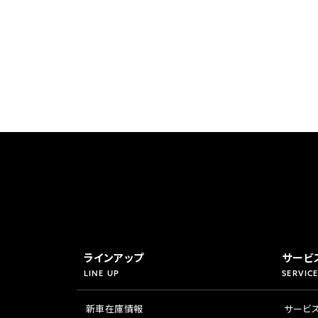
香川
ホンダ
兵庫
ホンダ
ホンダ
ホンダ
高知
ホンダ
千葉
ホンダ
ホンダ
奈良
ホンダ
ホンダ
埼玉
ホンダ
ラインアップ
サービ
LINE UP
SERVICE
ホンダ
新車在庫情報
サービ
ホンダ