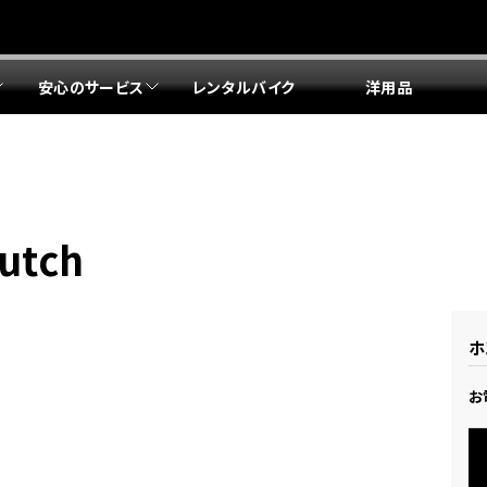
安心のサービス
レンタルバイク
洋用品
リア 店舗一覧
リア 店舗一覧
リア 店舗一覧
リア 店舗一覧
四国エリア 店舗一覧
リア 店舗一覧
県
都
県
府
県
県
ドリーム 盛岡
ドリーム 世田谷
ドリーム 名古屋中央
ドリーム 堺
ドリーム 岡山
ドリーム 博多
ホンダドリーム 西東京
ホンダドリーム 名古屋南
ホンダドリーム 箕面
ホンダドリーム 福岡東
utch
ドリーム 練馬
ドリーム 小牧
ドリーム 藤井寺
ドリーム 久留米
ホンダドリーム 板橋
ホンダドリーム 名古屋東
ホンダドリーム 東淀川
ホンダドリーム 福岡春日
県
県
ドリーム 葛飾
ドリーム 一宮
ドリーム 豊中
ドリーム 福岡西
ホンダドリーム 大田
ホンダドリーム 豊橋
ドリーム 仙台泉
ドリーム 広島
ホンダドリーム 宮城岩沼
ホンダドリーム 福山
ホ
ドリーム 立川
ドリーム 名古屋上小田井
府
県
お
県
県
ドリーム 京都伏見
ドリーム 熊本
ホンダドリーム 京都右京
川県
県
ドリーム 郡山
ドリーム 徳島
ドリーム 磯子
ドリーム 岐阜
ドリーム 京都北山
ホンダドリーム 横浜都筑