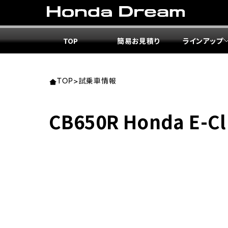
TOP
簡易お見積り
ラインアップ
東北エ
関東エ
中部エ
近畿エ
中国・
九州エ
岩手
東京
愛知
大阪
岡山
福岡
TOP
>
試乗車情報
ホンダ
ホンダ
ホンダ
ホンダ
ホンダ
ホンダ
CB650R Honda E-Cl
ホンダ
ホンダ
ホンダ
ホンダ
宮城
広島
ホンダ
ホンダ
ホンダ
ホンダ
ホンダ
ホンダ
ホンダ
ホンダ
京都
熊本
福島
徳島
ホンダ
ホンダ
神奈
岐阜
ホンダ
ホンダ
ホンダ
ホンダ
ホンダ