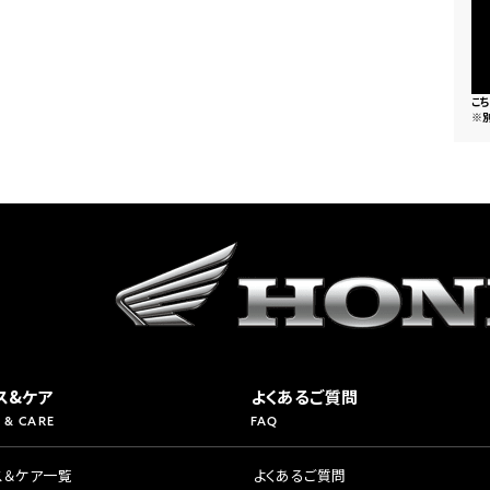
県
ドリーム 横浜旭
ホンダドリーム 川崎宮前
県
ドリーム 高松
ドリーム 横浜緑
こ
ドリーム 神戸灘
ホンダドリーム 尼崎
※
県
ドリーム 姫路
ホンダドリーム 西宮甲子
県
ドリーム 高知
ドリーム 船橋
ホンダドリーム 松戸
県
ドリーム 蘇我
ドリーム 奈良
県
ドリーム ふかや花園
ホンダドリーム 鴻巣
ス&ケア
よくあるご質問
 & CARE
FAQ
ドリーム 所沢
ホンダドリーム 大宮
ス＆ケア一覧
よくあるご質問
ドリーム 狭山
ホンダドリーム 東浦和