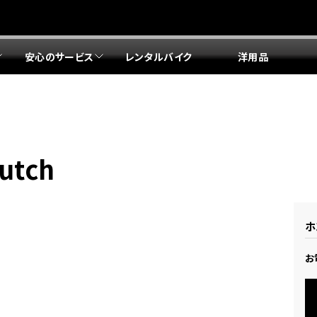
安心のサービス
レンタルバイク
洋用品
リア 店舗一覧
リア 店舗一覧
リア 店舗一覧
リア 店舗一覧
四国エリア 店舗一覧
リア 店舗一覧
県
都
県
府
県
県
ドリーム 盛岡
ドリーム 世田谷
ドリーム 名古屋中央
ドリーム 堺
ドリーム 岡山
ドリーム 博多
ホンダドリーム 西東京
ホンダドリーム 名古屋南
ホンダドリーム 箕面
ホンダドリーム 福岡東
utch
ドリーム 練馬
ドリーム 小牧
ドリーム 藤井寺
ドリーム 久留米
ホンダドリーム 板橋
ホンダドリーム 名古屋東
ホンダドリーム 東淀川
ホンダドリーム 福岡春日
県
県
ドリーム 葛飾
ドリーム 一宮
ドリーム 豊中
ドリーム 福岡西
ホンダドリーム 大田
ホンダドリーム 豊橋
ドリーム 仙台泉
ドリーム 広島
ホンダドリーム 宮城岩沼
ホンダドリーム 福山
ホ
ドリーム 立川
ドリーム 名古屋上小田井
府
県
お
県
県
ドリーム 京都伏見
ドリーム 熊本
ホンダドリーム 京都右京
川県
県
ドリーム 郡山
ドリーム 徳島
ドリーム 磯子
ドリーム 岐阜
ドリーム 京都北山
ホンダドリーム 横浜都筑