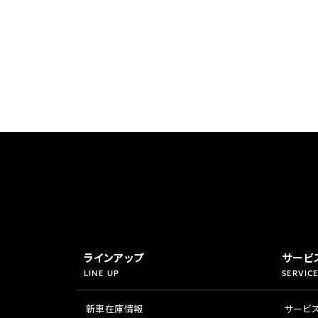
香川
ホンダ
兵庫
ホンダ
ホンダ
ホンダ
高知
ホンダ
千葉
ホンダ
ホンダ
奈良
ホンダ
ホンダ
埼玉
ホンダ
ラインアップ
サービ
LINE UP
SERVICE
ホンダ
新車在庫情報
サービ
ホンダ