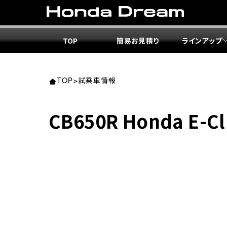
TOP
簡易お見積り
ラインアップ
東北エ
関東エ
中部エ
近畿エ
中国・
九州エ
岩手
東京
愛知
大阪
岡山
福岡
TOP
>
試乗車情報
ホンダ
ホンダ
ホンダ
ホンダ
ホンダ
ホンダ
CB650R Honda E-Cl
ホンダ
ホンダ
ホンダ
ホンダ
宮城
広島
ホンダ
ホンダ
ホンダ
ホンダ
ホンダ
ホンダ
ホンダ
ホンダ
京都
熊本
福島
徳島
ホンダ
ホンダ
神奈
岐阜
ホンダ
ホンダ
ホンダ
ホンダ
ホンダ