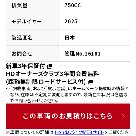
法人向けサービス
ホンダドリーム 葛飾
ホンダドリーム 一宮
ホンダドリーム 豊中
ホンダドリーム 福岡西
排気量
750CC
福島県
徳島県
お問い合わせ
ホンダドリーム 大田
ホンダドリーム 豊橋
モデルイヤー
2025
京都府
熊本県
ホンダドリーム 郡山
ホンダドリーム 徳島
製造国名
日本
ホンダドリーム 立川
ホンダドリーム 名古屋上小田井
ホンダドリーム 京都伏見
ホンダドリーム 熊本
香川県
お問合せ
管理No.16181
ホンダドリーム 京都右京
神奈川県
岐阜県
新車3年保証付
ホンダドリーム 高松
HDオーナーズクラブ3年間会費無料
ホンダドリーム 磯子
ホンダドリーム 岐阜
ホンダドリーム 京都北山
(距離無制限ロードサービス付)
※「掲載車両」および「展示店舗」はホームページ掲載時の情報と
高知県
ホンダドリーム 横浜都筑
なり、在庫は不定期に変動しますので、最新在庫状況は各店ま
兵庫県
でお問い合わせください。
ホンダドリーム 高知
ホンダドリーム 横浜旭
ホンダドリーム 神戸灘
この車両のお見積りはこちら
ホンダドリーム 川崎宮前
ホンダドリーム 尼崎
※車両についての詳細は
HondaバイクWEBサイト
をご覧くださ