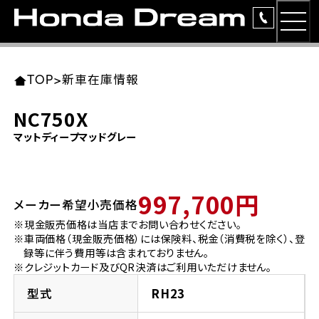
MEN
TOP
東北エリア 店舗一覧
関東エリア 店舗一覧
中部エリア 店舗一覧
近畿エリア 店舗一覧
中国・四国エリア 店舗一覧
九州エリア 店舗一覧
TOP
>
新車在庫情報
簡易お見積り
NC750X
岩手県
東京都
愛知県
大阪府
岡山県
福岡県
マットディープマッドグレー
ラインアップ
ホンダドリーム 盛岡
ホンダドリーム 世田谷
ホンダドリーム 名古屋中央
ホンダドリーム 堺
ホンダドリーム 岡山
ホンダドリーム 博多
安心のサービス
997,700円
メーカー希望小売価格
ホンダドリーム 西東京
ホンダドリーム 名古屋南
ホンダドリーム 箕面
ホンダドリーム 福岡東
レンタルバイク
宮城県
広島県
※現金販売価格は当店までお問い合わせください。
※車両価格（現金販売価格）には保険料、税金（消費税を除く）、登
ホンダドリーム 練馬
ホンダドリーム 小牧
ホンダドリーム 藤井寺
ホンダドリーム 久留米
洋用品
録等に伴う費用等は含まれておりません。
ホンダドリーム 仙台泉
ホンダドリーム 広島
※クレジットカード及びQR決済はご利用いただけません。
ホンダドリーム 板橋
ホンダドリーム 名古屋東
ホンダドリーム 東淀川
ホンダドリーム 福岡春日
イベント
型式
RH23
ホンダドリーム 宮城岩沼
ホンダドリーム 福山