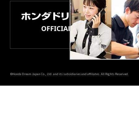
©Honda Dream Japan Co., Ltd. and its subsidiaries and affiliates. All Rights Reserved.