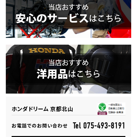
ホンダドリーム 横浜緑
ホンダドリーム 姫路
ホンダドリーム 西宮甲子園
千葉県
ホンダドリーム 船橋
奈良県
ホンダドリーム 松戸
ホンダドリーム 奈良
ホンダドリーム 蘇我
埼玉県
ホンダドリーム 京都北山
ホンダドリーム ふかや花園
Tel 075-493-8191
お電話でのお問い合わせ
ホンダドリーム 鴻巣