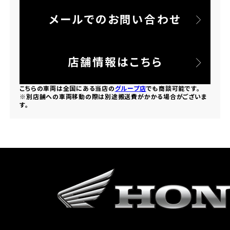
メールでのお問い合わせ
ホンダドリーム 所沢
ホンダドリーム 大宮
店舗情報はこちら
ホンダドリーム 狭山
こちらの車両は全国にある当店の
グループ店
でも商談可能です。
※別店舗への車両移動の際は別途搬送費がかかる場合がございま
す。
ホンダドリーム 東浦和
ホンダドリーム 草加
ホンダドリーム 新座
茨城県
ホンダドリーム 水戸北