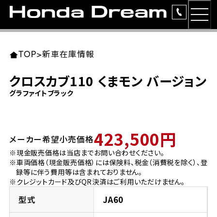
MEN
TOP
東北エリア 店舗一覧
関東エリア 店舗一覧
中部エリア 店舗一覧
近畿エリア 店舗一覧
中国・四国エリア 店舗一覧
九州エリア 店舗一覧
TOP
>
新車在庫情報
簡易お見積り
クロスカブ110 くまモン バージョン
岩手県
東京都
愛知県
大阪府
岡山県
福岡県
グラファイトブラック
ラインアップ
ホンダドリーム 盛岡
ホンダドリーム 世田谷
ホンダドリーム 名古屋中央
ホンダドリーム 堺
ホンダドリーム 岡山
ホンダドリーム 博多
安心のサービス
423,500円
メーカー希望小売価格
ホンダドリーム 西東京
ホンダドリーム 名古屋南
ホンダドリーム 箕面
ホンダドリーム 福岡東
レンタルバイク
宮城県
広島県
※現金販売価格は当店までお問い合わせください。
※車両価格（現金販売価格）には保険料、税金（消費税を除く）、登
ホンダドリーム 練馬
ホンダドリーム 小牧
ホンダドリーム 藤井寺
ホンダドリーム 久留米
洋用品
録等に伴う費用等は含まれておりません。
ホンダドリーム 仙台泉
ホンダドリーム 広島
※クレジットカード及びQR決済はご利用いただけません。
ホンダドリーム 板橋
ホンダドリーム 名古屋東
ホンダドリーム 東淀川
ホンダドリーム 福岡春日
イベント
型式
JA60
ホンダドリーム 宮城岩沼
ホンダドリーム 福山