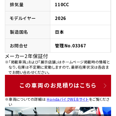
法人向けサービス
ホンダドリーム 葛飾
ホンダドリーム 一宮
ホンダドリーム 豊中
ホンダドリーム 福岡西
排気量
110CC
福島県
徳島県
お問い合わせ
ホンダドリーム 大田
ホンダドリーム 豊橋
モデルイヤー
2026
京都府
熊本県
ホンダドリーム 郡山
ホンダドリーム 徳島
製造国名
日本
ホンダドリーム 立川
ホンダドリーム 名古屋上小田井
ホンダドリーム 京都伏見
ホンダドリーム 熊本
香川県
お問合せ
管理No.03367
ホンダドリーム 京都右京
神奈川県
岐阜県
メーカー2年保証付
ホンダドリーム 高松
※「掲載車両」および「展示店舗」はホームページ掲載時の情報と
ホンダドリーム 磯子
ホンダドリーム 岐阜
ホンダドリーム 京都北山
なり、在庫は不定期に変動しますので、最新在庫状況は各店ま
でお問い合わせください。
高知県
ホンダドリーム 横浜都筑
兵庫県
この車両のお見積りはこちら
ホンダドリーム 高知
ホンダドリーム 横浜旭
ホンダドリーム 神戸灘
※車両についての詳細は
HondaバイクWEBサイト
をご覧くださ
い
ホンダドリーム 川崎宮前
ホンダドリーム 尼崎