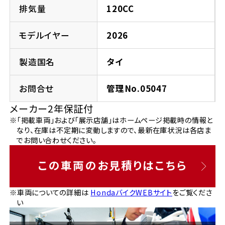
法人向けサービス
ホンダドリーム 葛飾
ホンダドリーム 一宮
ホンダドリーム 豊中
ホンダドリーム 福岡西
排気量
120CC
福島県
徳島県
お問い合わせ
ホンダドリーム 大田
ホンダドリーム 豊橋
モデルイヤー
2026
京都府
熊本県
ホンダドリーム 郡山
ホンダドリーム 徳島
製造国名
タイ
ホンダドリーム 立川
ホンダドリーム 名古屋上小田井
ホンダドリーム 京都伏見
ホンダドリーム 熊本
香川県
お問合せ
管理No.05047
ホンダドリーム 京都右京
神奈川県
岐阜県
メーカー2年保証付
ホンダドリーム 高松
※「掲載車両」および「展示店舗」はホームページ掲載時の情報と
ホンダドリーム 磯子
ホンダドリーム 岐阜
ホンダドリーム 京都北山
なり、在庫は不定期に変動しますので、最新在庫状況は各店ま
でお問い合わせください。
高知県
ホンダドリーム 横浜都筑
兵庫県
この車両のお見積りはこちら
ホンダドリーム 高知
ホンダドリーム 横浜旭
ホンダドリーム 神戸灘
※車両についての詳細は
HondaバイクWEBサイト
をご覧くださ
い
ホンダドリーム 川崎宮前
ホンダドリーム 尼崎