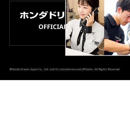
©Honda Dream Japan Co., Ltd. and its subsidiaries and affiliates. All Rights Reserved.