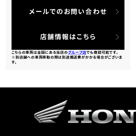
メールでのお問い合わせ
ホンダドリーム 所沢
ホンダドリーム 大宮
店舗情報はこちら
ホンダドリーム 狭山
こちらの車両は全国にある当店の
グループ店
でも商談可能です。
※別店舗への車両移動の際は別途搬送費がかかる場合がございま
す。
ホンダドリーム 東浦和
ホンダドリーム 草加
ホンダドリーム 新座
茨城県
ホンダドリーム 水戸北