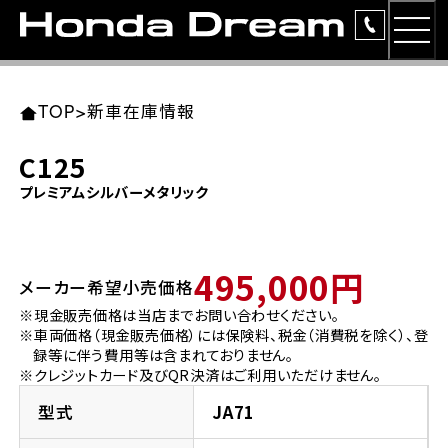
MEN
TOP
東北エリア 店舗一覧
関東エリア 店舗一覧
中部エリア 店舗一覧
近畿エリア 店舗一覧
中国・四国エリア 店舗一覧
九州エリア 店舗一覧
TOP
>
新車在庫情報
簡易お見積り
C125
岩手県
東京都
愛知県
大阪府
岡山県
福岡県
プレミアムシルバーメタリック
ラインアップ
ホンダドリーム 盛岡
ホンダドリーム 世田谷
ホンダドリーム 名古屋中央
ホンダドリーム 堺
ホンダドリーム 岡山
ホンダドリーム 博多
安心のサービス
495,000円
メーカー希望小売価格
ホンダドリーム 西東京
ホンダドリーム 名古屋南
ホンダドリーム 箕面
ホンダドリーム 福岡東
レンタルバイク
宮城県
広島県
※現金販売価格は当店までお問い合わせください。
※車両価格（現金販売価格）には保険料、税金（消費税を除く）、登
ホンダドリーム 練馬
ホンダドリーム 小牧
ホンダドリーム 藤井寺
ホンダドリーム 久留米
洋用品
録等に伴う費用等は含まれておりません。
ホンダドリーム 仙台泉
ホンダドリーム 広島
※クレジットカード及びQR決済はご利用いただけません。
ホンダドリーム 板橋
ホンダドリーム 名古屋東
ホンダドリーム 東淀川
ホンダドリーム 福岡春日
イベント
型式
JA71
ホンダドリーム 宮城岩沼
ホンダドリーム 福山