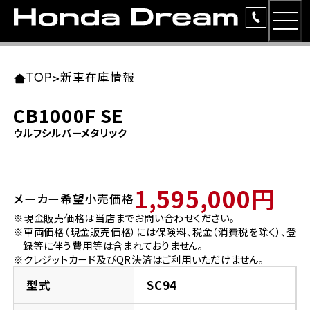
MEN
TOP
東北エリア 店舗一覧
関東エリア 店舗一覧
中部エリア 店舗一覧
近畿エリア 店舗一覧
中国・四国エリア 店舗一覧
九州エリア 店舗一覧
TOP
>
新車在庫情報
簡易お見積り
CB1000F SE
岩手県
東京都
愛知県
大阪府
岡山県
福岡県
ウルフシルバーメタリック
ラインアップ
ホンダドリーム 盛岡
ホンダドリーム 世田谷
ホンダドリーム 名古屋中央
ホンダドリーム 堺
ホンダドリーム 岡山
ホンダドリーム 博多
安心のサービス
1,595,000円
メーカー希望小売価格
ホンダドリーム 西東京
ホンダドリーム 名古屋南
ホンダドリーム 箕面
ホンダドリーム 福岡東
レンタルバイク
宮城県
広島県
※現金販売価格は当店までお問い合わせください。
※車両価格（現金販売価格）には保険料、税金（消費税を除く）、登
ホンダドリーム 練馬
ホンダドリーム 小牧
ホンダドリーム 藤井寺
ホンダドリーム 久留米
洋用品
録等に伴う費用等は含まれておりません。
ホンダドリーム 仙台泉
ホンダドリーム 広島
※クレジットカード及びQR決済はご利用いただけません。
ホンダドリーム 板橋
ホンダドリーム 名古屋東
ホンダドリーム 東淀川
ホンダドリーム 福岡春日
イベント
型式
SC94
ホンダドリーム 宮城岩沼
ホンダドリーム 福山