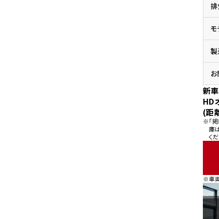
排
県
ドリーム 横浜旭
ホンダドリーム 川崎宮前
県
モ
ドリーム 高松
ドリーム 横浜緑
ドリーム 神戸灘
ホンダドリーム 尼崎
製
県
ドリーム 姫路
ホンダドリーム 西宮甲子
県
お
ドリーム 高知
新車
ドリーム 船橋
ホンダドリーム 松戸
HD
県
(距
ドリーム 蘇我
※「
ドリーム 奈良
庫
くだ
県
ドリーム ふかや花園
ホンダドリーム 鴻巣
※車
ドリーム 所沢
ホンダドリーム 大宮
ドリーム 狭山
ホンダドリーム 東浦和