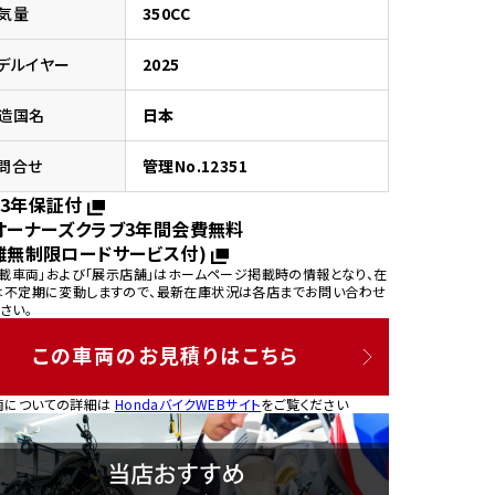
気量
350CC
デルイヤー
2025
造国名
日本
園
問合せ
管理No.12351
3年保証付
オーナーズクラブ3年間会費無料
離無制限ロードサービス付)
掲載車両」および「展示店舗」はホームページ掲載時の情報となり、在
は不定期に変動しますので、最新在庫状況は各店までお問い合わせ
さい。
この車両のお見積りはこちら
両についての詳細は
HondaバイクWEBサイト
をご覧ください