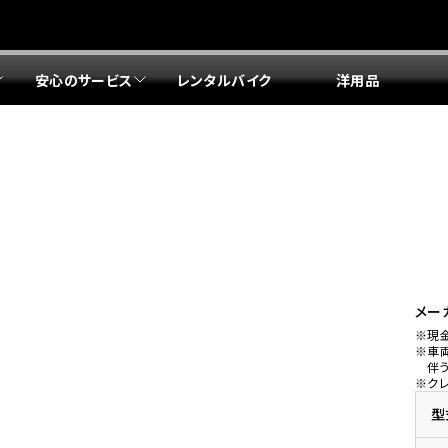
安心のサービス
レンタルバイク
洋用品
リア 店舗一覧
リア 店舗一覧
リア 店舗一覧
リア 店舗一覧
四国エリア 店舗一覧
リア 店舗一覧
県
都
県
府
県
県
ドリーム 盛岡
ドリーム 世田谷
ドリーム 名古屋中央
ドリーム 堺
ドリーム 岡山
ドリーム 博多
ホンダドリーム 西東京
ホンダドリーム 名古屋南
ホンダドリーム 箕面
ホンダドリーム 福岡東
ドリーム 練馬
ドリーム 小牧
ドリーム 藤井寺
ドリーム 久留米
ホンダドリーム 板橋
ホンダドリーム 名古屋東
ホンダドリーム 東淀川
ホンダドリーム 福岡春日
県
県
ドリーム 葛飾
ドリーム 一宮
ドリーム 豊中
ドリーム 福岡西
ホンダドリーム 大田
ホンダドリーム 豊橋
ドリーム 仙台泉
ドリーム 広島
ホンダドリーム 宮城岩沼
ホンダドリーム 福山
メー
※現
ドリーム 立川
ドリーム 名古屋上小田井
※車
府
県
県
県
伴
※ク
ドリーム 京都伏見
ドリーム 熊本
ホンダドリーム 京都右京
川県
県
ドリーム 郡山
ドリーム 徳島
型
ドリーム 磯子
ドリーム 岐阜
ドリーム 京都北山
ホンダドリーム 横浜都筑