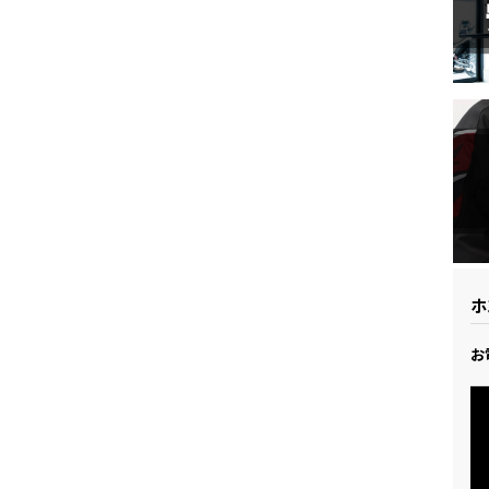
ドリーム 草加
ホンダドリーム 新座
県
ドリーム 水戸北
ホ
お