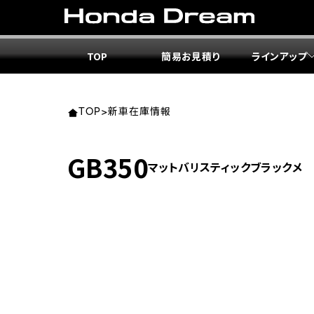
TOP
簡易お見積り
ラインアップ
東北エ
関東エ
中部エ
近畿エ
中国・
九州エ
岩手
東京
愛知
大阪
岡山
福岡
TOP
>
新車在庫情報
ホンダ
ホンダ
ホンダ
ホンダ
ホンダ
ホンダ
GB350
マットバリスティックブラックメ
ホンダ
ホンダ
ホンダ
ホンダ
宮城
広島
ホンダ
ホンダ
ホンダ
ホンダ
ホンダ
ホンダ
ホンダ
ホンダ
京都
熊本
福島
徳島
ホンダ
ホンダ
神奈
岐阜
ホンダ
ホンダ
ホンダ
ホンダ
ホンダ