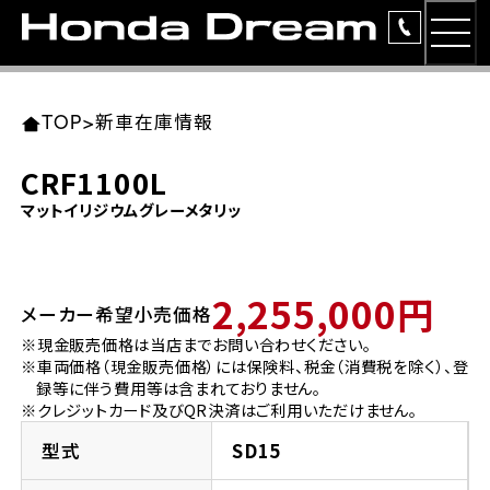
MEN
TOP
東北エリア 店舗一覧
関東エリア 店舗一覧
中部エリア 店舗一覧
近畿エリア 店舗一覧
中国・四国エリア 店舗一覧
九州エリア 店舗一覧
TOP
>
新車在庫情報
簡易お見積り
CRF1100L
岩手県
東京都
愛知県
大阪府
岡山県
福岡県
マットイリジウムグレーメタリッ
ラインアップ
ホンダドリーム 盛岡
ホンダドリーム 世田谷
ホンダドリーム 名古屋中央
ホンダドリーム 堺
ホンダドリーム 岡山
ホンダドリーム 博多
安心のサービス
2,255,000円
メーカー希望小売価格
ホンダドリーム 西東京
ホンダドリーム 名古屋南
ホンダドリーム 箕面
ホンダドリーム 福岡東
レンタルバイク
宮城県
広島県
※現金販売価格は当店までお問い合わせください。
※車両価格（現金販売価格）には保険料、税金（消費税を除く）、登
ホンダドリーム 練馬
ホンダドリーム 小牧
ホンダドリーム 藤井寺
ホンダドリーム 久留米
洋用品
録等に伴う費用等は含まれておりません。
ホンダドリーム 仙台泉
ホンダドリーム 広島
※クレジットカード及びQR決済はご利用いただけません。
ホンダドリーム 板橋
ホンダドリーム 名古屋東
ホンダドリーム 東淀川
ホンダドリーム 福岡春日
イベント
型式
SD15
ホンダドリーム 宮城岩沼
ホンダドリーム 福山