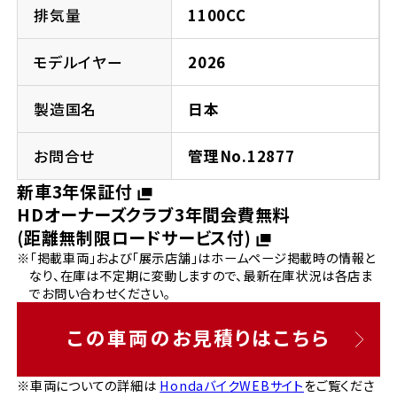
法人向けサービス
ホンダドリーム 葛飾
ホンダドリーム 一宮
ホンダドリーム 豊中
ホンダドリーム 福岡西
排気量
1100CC
福島県
徳島県
お問い合わせ
ホンダドリーム 大田
ホンダドリーム 豊橋
モデルイヤー
2026
京都府
熊本県
ホンダドリーム 郡山
ホンダドリーム 徳島
製造国名
日本
ホンダドリーム 立川
ホンダドリーム 名古屋上小田井
ホンダドリーム 京都伏見
ホンダドリーム 熊本
香川県
お問合せ
管理No.12877
ホンダドリーム 京都右京
神奈川県
岐阜県
新車3年保証付
ホンダドリーム 高松
HDオーナーズクラブ3年間会費無料
ホンダドリーム 磯子
ホンダドリーム 岐阜
ホンダドリーム 京都北山
(距離無制限ロードサービス付)
※「掲載車両」および「展示店舗」はホームページ掲載時の情報と
高知県
ホンダドリーム 横浜都筑
なり、在庫は不定期に変動しますので、最新在庫状況は各店ま
兵庫県
でお問い合わせください。
ホンダドリーム 高知
ホンダドリーム 横浜旭
ホンダドリーム 神戸灘
この車両のお見積りはこちら
ホンダドリーム 川崎宮前
ホンダドリーム 尼崎
※車両についての詳細は
HondaバイクWEBサイト
をご覧くださ