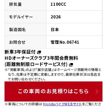
法人向けサービス
ホンダドリーム 葛飾
ホンダドリーム 一宮
ホンダドリーム 豊中
ホンダドリーム 福岡西
排気量
1100CC
福島県
徳島県
お問い合わせ
ホンダドリーム 大田
ホンダドリーム 豊橋
モデルイヤー
2026
京都府
熊本県
ホンダドリーム 郡山
ホンダドリーム 徳島
製造国名
日本
ホンダドリーム 立川
ホンダドリーム 名古屋上小田井
ホンダドリーム 京都伏見
ホンダドリーム 熊本
香川県
お問合せ
管理No.06741
ホンダドリーム 京都右京
神奈川県
岐阜県
新車3年保証付
ホンダドリーム 高松
HDオーナーズクラブ3年間会費無料
ホンダドリーム 磯子
ホンダドリーム 岐阜
ホンダドリーム 京都北山
(距離無制限ロードサービス付)
※「掲載車両」および「展示店舗」はホームページ掲載時の情報と
高知県
ホンダドリーム 横浜都筑
なり、在庫は不定期に変動しますので、最新在庫状況は各店ま
兵庫県
でお問い合わせください。
ホンダドリーム 高知
ホンダドリーム 横浜旭
ホンダドリーム 神戸灘
この車両のお見積りはこちら
ホンダドリーム 川崎宮前
ホンダドリーム 尼崎
※車両についての詳細は
HondaバイクWEBサイト
をご覧くださ