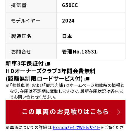
法人向けサービス
ホンダドリーム 葛飾
ホンダドリーム 一宮
ホンダドリーム 豊中
ホンダドリーム 福岡西
排気量
650CC
福島県
徳島県
お問い合わせ
ホンダドリーム 大田
ホンダドリーム 豊橋
モデルイヤー
2024
京都府
熊本県
ホンダドリーム 郡山
ホンダドリーム 徳島
製造国名
日本
ホンダドリーム 立川
ホンダドリーム 名古屋上小田井
ホンダドリーム 京都伏見
ホンダドリーム 熊本
香川県
お問合せ
管理No.18531
ホンダドリーム 京都右京
神奈川県
岐阜県
新車3年保証付
ホンダドリーム 高松
HDオーナーズクラブ3年間会費無料
ホンダドリーム 磯子
ホンダドリーム 岐阜
ホンダドリーム 京都北山
(距離無制限ロードサービス付)
※「掲載車両」および「展示店舗」はホームページ掲載時の情報と
高知県
ホンダドリーム 横浜都筑
なり、在庫は不定期に変動しますので、最新在庫状況は各店ま
兵庫県
でお問い合わせください。
ホンダドリーム 高知
ホンダドリーム 横浜旭
ホンダドリーム 神戸灘
この車両のお見積りはこちら
ホンダドリーム 川崎宮前
ホンダドリーム 尼崎
※車両についての詳細は
HondaバイクWEBサイト
をご覧くださ