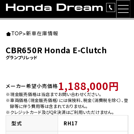
MEN
TOP
東北エリア 店舗一覧
関東エリア 店舗一覧
中部エリア 店舗一覧
近畿エリア 店舗一覧
中国・四国エリア 店舗一覧
九州エリア 店舗一覧
TOP
>
新車在庫情報
簡易お見積り
CBR650R Honda E-Clutch
岩手県
東京都
愛知県
大阪府
岡山県
福岡県
グランプリレッド
ラインアップ
ホンダドリーム 盛岡
ホンダドリーム 世田谷
ホンダドリーム 名古屋中央
ホンダドリーム 堺
ホンダドリーム 岡山
ホンダドリーム 博多
安心のサービス
1,188,000円
メーカー希望小売価格
ホンダドリーム 西東京
ホンダドリーム 名古屋南
ホンダドリーム 箕面
ホンダドリーム 福岡東
レンタルバイク
宮城県
広島県
※現金販売価格は当店までお問い合わせください。
※車両価格（現金販売価格）には保険料、税金（消費税を除く）、登
ホンダドリーム 練馬
ホンダドリーム 小牧
ホンダドリーム 藤井寺
ホンダドリーム 久留米
洋用品
録等に伴う費用等は含まれておりません。
ホンダドリーム 仙台泉
ホンダドリーム 広島
※クレジットカード及びQR決済はご利用いただけません。
ホンダドリーム 板橋
ホンダドリーム 名古屋東
ホンダドリーム 東淀川
ホンダドリーム 福岡春日
イベント
型式
RH17
ホンダドリーム 宮城岩沼
ホンダドリーム 福山