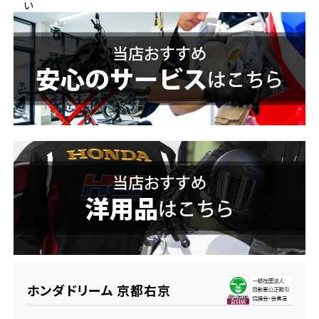
い
ホンダドリーム 横浜緑
ホンダドリーム 姫路
ホンダドリーム 西宮甲子園
千葉県
ホンダドリーム 船橋
奈良県
ホンダドリーム 松戸
ホンダドリーム 奈良
ホンダドリーム 蘇我
埼玉県
ホンダドリーム ふかや花園
ホンダドリーム 京都右京
ホンダドリーム 鴻巣