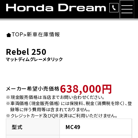
MEN
TOP
東北エリア 店舗一覧
関東エリア 店舗一覧
中部エリア 店舗一覧
近畿エリア 店舗一覧
中国・四国エリア 店舗一覧
九州エリア 店舗一覧
TOP
>
新車在庫情報
簡易お見積り
Rebel 250
岩手県
東京都
愛知県
大阪府
岡山県
福岡県
マットディムグレーメタリック
ラインアップ
ホンダドリーム 盛岡
ホンダドリーム 世田谷
ホンダドリーム 名古屋中央
ホンダドリーム 堺
ホンダドリーム 岡山
ホンダドリーム 博多
安心のサービス
638,000円
メーカー希望小売価格
ホンダドリーム 西東京
ホンダドリーム 名古屋南
ホンダドリーム 箕面
ホンダドリーム 福岡東
レンタルバイク
宮城県
広島県
※現金販売価格は当店までお問い合わせください。
※車両価格（現金販売価格）には保険料、税金（消費税を除く）、登
ホンダドリーム 練馬
ホンダドリーム 小牧
ホンダドリーム 藤井寺
ホンダドリーム 久留米
洋用品
録等に伴う費用等は含まれておりません。
ホンダドリーム 仙台泉
ホンダドリーム 広島
※クレジットカード及びQR決済はご利用いただけません。
ホンダドリーム 板橋
ホンダドリーム 名古屋東
ホンダドリーム 東淀川
ホンダドリーム 福岡春日
イベント
型式
MC49
ホンダドリーム 宮城岩沼
ホンダドリーム 福山