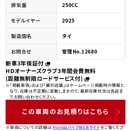
法人向けサービス
ホンダドリーム 葛飾
ホンダドリーム 一宮
ホンダドリーム 豊中
ホンダドリーム 福岡西
排気量
250CC
福島県
徳島県
お問い合わせ
ホンダドリーム 大田
ホンダドリーム 豊橋
モデルイヤー
2025
京都府
熊本県
ホンダドリーム 郡山
ホンダドリーム 徳島
製造国名
タイ
ホンダドリーム 立川
ホンダドリーム 名古屋上小田井
ホンダドリーム 京都伏見
ホンダドリーム 熊本
香川県
お問合せ
管理No.12680
ホンダドリーム 京都右京
神奈川県
岐阜県
新車3年保証付
ホンダドリーム 高松
HDオーナーズクラブ3年間会費無料
ホンダドリーム 磯子
ホンダドリーム 岐阜
ホンダドリーム 京都北山
(距離無制限ロードサービス付)
※「掲載車両」および「展示店舗」はホームページ掲載時の情報と
高知県
ホンダドリーム 横浜都筑
なり、在庫は不定期に変動しますので、最新在庫状況は各店ま
兵庫県
でお問い合わせください。
ホンダドリーム 高知
ホンダドリーム 横浜旭
ホンダドリーム 神戸灘
この車両のお見積りはこちら
ホンダドリーム 川崎宮前
ホンダドリーム 尼崎
※車両についての詳細は
HondaバイクWEBサイト
をご覧くださ