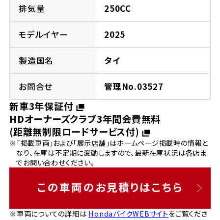
法人向けサービス
ホンダドリーム 葛飾
ホンダドリーム 一宮
ホンダドリーム 豊中
ホンダドリーム 福岡西
排気量
250CC
福島県
徳島県
お問い合わせ
ホンダドリーム 大田
ホンダドリーム 豊橋
モデルイヤー
2025
京都府
熊本県
ホンダドリーム 郡山
ホンダドリーム 徳島
製造国名
タイ
ホンダドリーム 立川
ホンダドリーム 名古屋上小田井
ホンダドリーム 京都伏見
ホンダドリーム 熊本
香川県
お問合せ
管理No.03527
ホンダドリーム 京都右京
神奈川県
岐阜県
新車3年保証付
ホンダドリーム 高松
HDオーナーズクラブ3年間会費無料
ホンダドリーム 磯子
ホンダドリーム 岐阜
ホンダドリーム 京都北山
(距離無制限ロードサービス付)
※「掲載車両」および「展示店舗」はホームページ掲載時の情報と
高知県
ホンダドリーム 横浜都筑
なり、在庫は不定期に変動しますので、最新在庫状況は各店ま
兵庫県
でお問い合わせください。
ホンダドリーム 高知
ホンダドリーム 横浜旭
ホンダドリーム 神戸灘
この車両のお見積りはこちら
ホンダドリーム 川崎宮前
ホンダドリーム 尼崎
※車両についての詳細は
HondaバイクWEBサイト
をご覧くださ