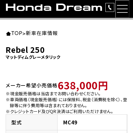
MEN
TOP
東北エリア 店舗一覧
関東エリア 店舗一覧
中部エリア 店舗一覧
近畿エリア 店舗一覧
中国・四国エリア 店舗一覧
九州エリア 店舗一覧
TOP
>
新車在庫情報
簡易お見積り
Rebel 250
岩手県
東京都
愛知県
大阪府
岡山県
福岡県
マットディムグレーメタリック
ラインアップ
ホンダドリーム 盛岡
ホンダドリーム 世田谷
ホンダドリーム 名古屋中央
ホンダドリーム 堺
ホンダドリーム 岡山
ホンダドリーム 博多
安心のサービス
638,000円
メーカー希望小売価格
ホンダドリーム 西東京
ホンダドリーム 名古屋南
ホンダドリーム 箕面
ホンダドリーム 福岡東
レンタルバイク
宮城県
広島県
※現金販売価格は当店までお問い合わせください。
※車両価格（現金販売価格）には保険料、税金（消費税を除く）、登
ホンダドリーム 練馬
ホンダドリーム 小牧
ホンダドリーム 藤井寺
ホンダドリーム 久留米
洋用品
録等に伴う費用等は含まれておりません。
ホンダドリーム 仙台泉
ホンダドリーム 広島
※クレジットカード及びQR決済はご利用いただけません。
ホンダドリーム 板橋
ホンダドリーム 名古屋東
ホンダドリーム 東淀川
ホンダドリーム 福岡春日
イベント
型式
MC49
ホンダドリーム 宮城岩沼
ホンダドリーム 福山