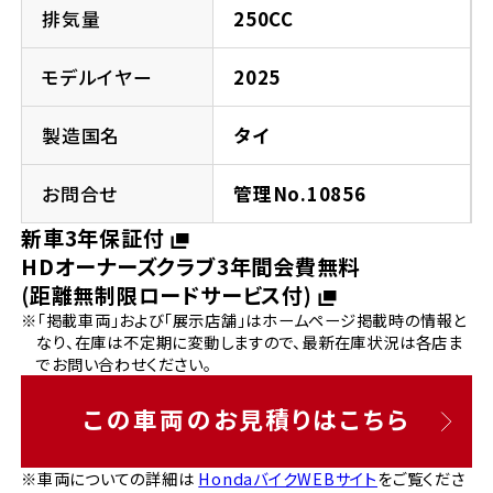
法人向けサービス
ホンダドリーム 葛飾
ホンダドリーム 一宮
ホンダドリーム 豊中
ホンダドリーム 福岡西
排気量
250CC
福島県
徳島県
お問い合わせ
ホンダドリーム 大田
ホンダドリーム 豊橋
モデルイヤー
2025
京都府
熊本県
ホンダドリーム 郡山
ホンダドリーム 徳島
製造国名
タイ
ホンダドリーム 立川
ホンダドリーム 名古屋上小田井
ホンダドリーム 京都伏見
ホンダドリーム 熊本
香川県
お問合せ
管理No.10856
ホンダドリーム 京都右京
神奈川県
岐阜県
新車3年保証付
ホンダドリーム 高松
HDオーナーズクラブ3年間会費無料
ホンダドリーム 磯子
ホンダドリーム 岐阜
ホンダドリーム 京都北山
(距離無制限ロードサービス付)
※「掲載車両」および「展示店舗」はホームページ掲載時の情報と
高知県
ホンダドリーム 横浜都筑
なり、在庫は不定期に変動しますので、最新在庫状況は各店ま
兵庫県
でお問い合わせください。
ホンダドリーム 高知
ホンダドリーム 横浜旭
ホンダドリーム 神戸灘
この車両のお見積りはこちら
ホンダドリーム 川崎宮前
ホンダドリーム 尼崎
※車両についての詳細は
HondaバイクWEBサイト
をご覧くださ