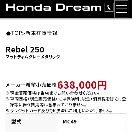
MEN
TOP
東北エリア 店舗一覧
関東エリア 店舗一覧
中部エリア 店舗一覧
近畿エリア 店舗一覧
中国・四国エリア 店舗一覧
九州エリア 店舗一覧
TOP
>
新車在庫情報
簡易お見積り
Rebel 250
岩手県
東京都
愛知県
大阪府
岡山県
福岡県
マットディムグレーメタリック
ラインアップ
ホンダドリーム 盛岡
ホンダドリーム 世田谷
ホンダドリーム 名古屋中央
ホンダドリーム 堺
ホンダドリーム 岡山
ホンダドリーム 博多
安心のサービス
638,000円
メーカー希望小売価格
ホンダドリーム 西東京
ホンダドリーム 名古屋南
ホンダドリーム 箕面
ホンダドリーム 福岡東
レンタルバイク
宮城県
広島県
※現金販売価格は当店までお問い合わせください。
※車両価格（現金販売価格）には保険料、税金（消費税を除く）、登
ホンダドリーム 練馬
ホンダドリーム 小牧
ホンダドリーム 藤井寺
ホンダドリーム 久留米
洋用品
録等に伴う費用等は含まれておりません。
ホンダドリーム 仙台泉
ホンダドリーム 広島
※クレジットカード及びQR決済はご利用いただけません。
ホンダドリーム 板橋
ホンダドリーム 名古屋東
ホンダドリーム 東淀川
ホンダドリーム 福岡春日
イベント
型式
MC49
ホンダドリーム 宮城岩沼
ホンダドリーム 福山