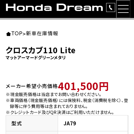
MEN
TOP
東北エリア 店舗一覧
関東エリア 店舗一覧
中部エリア 店舗一覧
近畿エリア 店舗一覧
中国・四国エリア 店舗一覧
九州エリア 店舗一覧
TOP
>
新車在庫情報
簡易お見積り
クロスカブ110 Lite
岩手県
東京都
愛知県
大阪府
岡山県
福岡県
マットアーマードグリーンメタリ
ラインアップ
ホンダドリーム 盛岡
ホンダドリーム 世田谷
ホンダドリーム 名古屋中央
ホンダドリーム 堺
ホンダドリーム 岡山
ホンダドリーム 博多
安心のサービス
401,500円
メーカー希望小売価格
ホンダドリーム 西東京
ホンダドリーム 名古屋南
ホンダドリーム 箕面
ホンダドリーム 福岡東
レンタルバイク
宮城県
広島県
※現金販売価格は当店までお問い合わせください。
※車両価格（現金販売価格）には保険料、税金（消費税を除く）、登
ホンダドリーム 練馬
ホンダドリーム 小牧
ホンダドリーム 藤井寺
ホンダドリーム 久留米
洋用品
録等に伴う費用等は含まれておりません。
ホンダドリーム 仙台泉
ホンダドリーム 広島
※クレジットカード及びQR決済はご利用いただけません。
ホンダドリーム 板橋
ホンダドリーム 名古屋東
ホンダドリーム 東淀川
ホンダドリーム 福岡春日
イベント
型式
JA79
ホンダドリーム 宮城岩沼
ホンダドリーム 福山