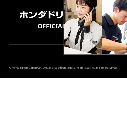
©Honda Dream Japan Co., Ltd. and its subsidiaries and affiliates. All Rights Reserved.