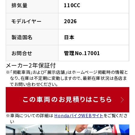
法人向けサービス
ホンダドリーム 葛飾
ホンダドリーム 一宮
ホンダドリーム 豊中
ホンダドリーム 福岡西
排気量
110CC
福島県
徳島県
お問い合わせ
ホンダドリーム 大田
ホンダドリーム 豊橋
モデルイヤー
2026
京都府
熊本県
ホンダドリーム 郡山
ホンダドリーム 徳島
製造国名
日本
ホンダドリーム 立川
ホンダドリーム 名古屋上小田井
ホンダドリーム 京都伏見
ホンダドリーム 熊本
香川県
お問合せ
管理No.17001
ホンダドリーム 京都右京
神奈川県
岐阜県
メーカー2年保証付
ホンダドリーム 高松
※「掲載車両」および「展示店舗」はホームページ掲載時の情報と
ホンダドリーム 磯子
ホンダドリーム 岐阜
ホンダドリーム 京都北山
なり、在庫は不定期に変動しますので、最新在庫状況は各店ま
でお問い合わせください。
高知県
ホンダドリーム 横浜都筑
兵庫県
この車両のお見積りはこちら
ホンダドリーム 高知
ホンダドリーム 横浜旭
ホンダドリーム 神戸灘
※車両についての詳細は
HondaバイクWEBサイト
をご覧くださ
い
ホンダドリーム 川崎宮前
ホンダドリーム 尼崎