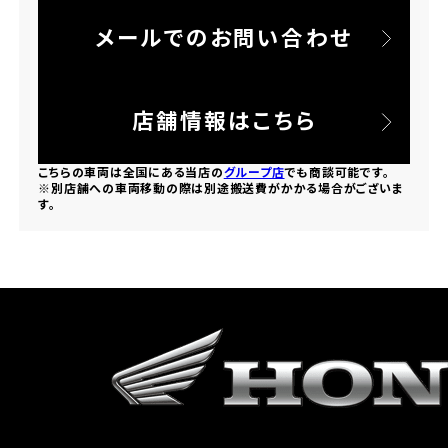
メールでのお問い合わせ
ホンダドリーム 所沢
ホンダドリーム 大宮
店舗情報はこちら
ホンダドリーム 狭山
こちらの車両は全国にある当店の
グループ店
でも商談可能です。
※別店舗への車両移動の際は別途搬送費がかかる場合がございま
す。
ホンダドリーム 東浦和
ホンダドリーム 草加
ホンダドリーム 新座
茨城県
ホンダドリーム 水戸北