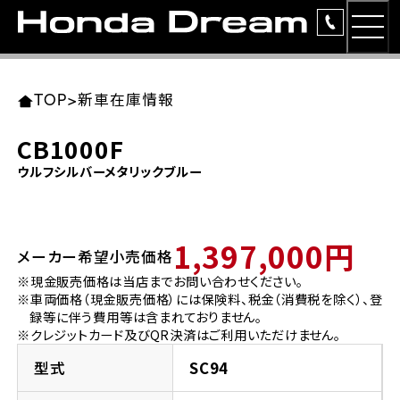
MEN
TOP
東北エリア 店舗一覧
関東エリア 店舗一覧
中部エリア 店舗一覧
近畿エリア 店舗一覧
中国・四国エリア 店舗一覧
九州エリア 店舗一覧
TOP
>
新車在庫情報
簡易お見積り
CB1000F
岩手県
東京都
愛知県
大阪府
岡山県
福岡県
ウルフシルバーメタリックブルー
ラインアップ
ホンダドリーム 盛岡
ホンダドリーム 世田谷
ホンダドリーム 名古屋中央
ホンダドリーム 堺
ホンダドリーム 岡山
ホンダドリーム 博多
安心のサービス
1,397,000円
メーカー希望小売価格
ホンダドリーム 西東京
ホンダドリーム 名古屋南
ホンダドリーム 箕面
ホンダドリーム 福岡東
レンタルバイク
宮城県
広島県
※現金販売価格は当店までお問い合わせください。
※車両価格（現金販売価格）には保険料、税金（消費税を除く）、登
ホンダドリーム 練馬
ホンダドリーム 小牧
ホンダドリーム 藤井寺
ホンダドリーム 久留米
洋用品
録等に伴う費用等は含まれておりません。
ホンダドリーム 仙台泉
ホンダドリーム 広島
※クレジットカード及びQR決済はご利用いただけません。
ホンダドリーム 板橋
ホンダドリーム 名古屋東
ホンダドリーム 東淀川
ホンダドリーム 福岡春日
イベント
型式
SC94
ホンダドリーム 宮城岩沼
ホンダドリーム 福山