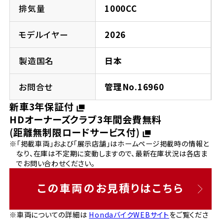
法人向けサービス
ホンダドリーム 葛飾
ホンダドリーム 一宮
ホンダドリーム 豊中
ホンダドリーム 福岡西
排気量
1000CC
福島県
徳島県
お問い合わせ
ホンダドリーム 大田
ホンダドリーム 豊橋
モデルイヤー
2026
京都府
熊本県
ホンダドリーム 郡山
ホンダドリーム 徳島
製造国名
日本
ホンダドリーム 立川
ホンダドリーム 名古屋上小田井
ホンダドリーム 京都伏見
ホンダドリーム 熊本
香川県
お問合せ
管理No.16960
ホンダドリーム 京都右京
神奈川県
岐阜県
新車3年保証付
ホンダドリーム 高松
HDオーナーズクラブ3年間会費無料
ホンダドリーム 磯子
ホンダドリーム 岐阜
ホンダドリーム 京都北山
(距離無制限ロードサービス付)
※「掲載車両」および「展示店舗」はホームページ掲載時の情報と
高知県
ホンダドリーム 横浜都筑
なり、在庫は不定期に変動しますので、最新在庫状況は各店ま
兵庫県
でお問い合わせください。
ホンダドリーム 高知
ホンダドリーム 横浜旭
ホンダドリーム 神戸灘
この車両のお見積りはこちら
ホンダドリーム 川崎宮前
ホンダドリーム 尼崎
※車両についての詳細は
HondaバイクWEBサイト
をご覧くださ