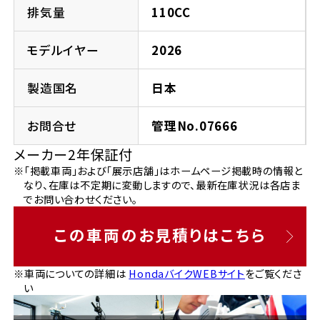
法人向けサービス
ホンダドリーム 葛飾
ホンダドリーム 一宮
ホンダドリーム 豊中
ホンダドリーム 福岡西
排気量
110CC
福島県
徳島県
お問い合わせ
ホンダドリーム 大田
ホンダドリーム 豊橋
モデルイヤー
2026
京都府
熊本県
ホンダドリーム 郡山
ホンダドリーム 徳島
製造国名
日本
ホンダドリーム 立川
ホンダドリーム 名古屋上小田井
ホンダドリーム 京都伏見
ホンダドリーム 熊本
香川県
お問合せ
管理No.07666
ホンダドリーム 京都右京
神奈川県
岐阜県
メーカー2年保証付
ホンダドリーム 高松
※「掲載車両」および「展示店舗」はホームページ掲載時の情報と
ホンダドリーム 磯子
ホンダドリーム 岐阜
ホンダドリーム 京都北山
なり、在庫は不定期に変動しますので、最新在庫状況は各店ま
でお問い合わせください。
高知県
ホンダドリーム 横浜都筑
兵庫県
この車両のお見積りはこちら
ホンダドリーム 高知
ホンダドリーム 横浜旭
ホンダドリーム 神戸灘
※車両についての詳細は
HondaバイクWEBサイト
をご覧くださ
い
ホンダドリーム 川崎宮前
ホンダドリーム 尼崎