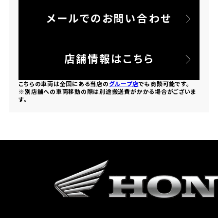
メールでのお問い合わせ
ホンダドリーム 所沢
ホンダドリーム 大宮
店舗情報はこちら
ホンダドリーム 狭山
こちらの車両は全国にある当店の
グループ店
でも商談可能です。
※別店舗への車両移動の際は別途搬送費がかかる場合がございま
す。
ホンダドリーム 東浦和
ホンダドリーム 草加
ホンダドリーム 新座
茨城県
ホンダドリーム 水戸北