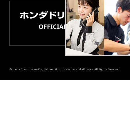
©Honda Dream Japan Co., Ltd. and its subsidiaries and affiliates. All Rights Reserved.