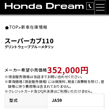
MEN
TOP
東北エリア 店舗一覧
関東エリア 店舗一覧
中部エリア 店舗一覧
近畿エリア 店舗一覧
中国・四国エリア 店舗一覧
九州エリア 店舗一覧
TOP
>
新車在庫情報
簡易お見積り
スーパーカブ110
岩手県
東京都
愛知県
大阪府
岡山県
福岡県
グリントウェーブブルーメタリッ
ラインアップ
ホンダドリーム 盛岡
ホンダドリーム 世田谷
ホンダドリーム 名古屋中央
ホンダドリーム 堺
ホンダドリーム 岡山
ホンダドリーム 博多
安心のサービス
352,000円
メーカー希望小売価格
ホンダドリーム 西東京
ホンダドリーム 名古屋南
ホンダドリーム 箕面
ホンダドリーム 福岡東
レンタルバイク
宮城県
広島県
※現金販売価格は当店までお問い合わせください。
※車両価格（現金販売価格）には保険料、税金（消費税を除く）、登
ホンダドリーム 練馬
ホンダドリーム 小牧
ホンダドリーム 藤井寺
ホンダドリーム 久留米
洋用品
録等に伴う費用等は含まれておりません。
ホンダドリーム 仙台泉
ホンダドリーム 広島
※クレジットカード及びQR決済はご利用いただけません。
ホンダドリーム 板橋
ホンダドリーム 名古屋東
ホンダドリーム 東淀川
ホンダドリーム 福岡春日
イベント
型式
JA59
ホンダドリーム 宮城岩沼
ホンダドリーム 福山