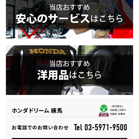
ホンダドリーム 横浜緑
ホンダドリーム 姫路
ホンダドリーム 西宮甲子園
千葉県
ホンダドリーム 船橋
奈良県
ホンダドリーム 松戸
ホンダドリーム 奈良
ホンダドリーム 蘇我
埼玉県
ホンダドリーム 練馬
ホンダドリーム ふかや花園
Tel 03-5971-9500
お電話でのお問い合わせ
ホンダドリーム 鴻巣