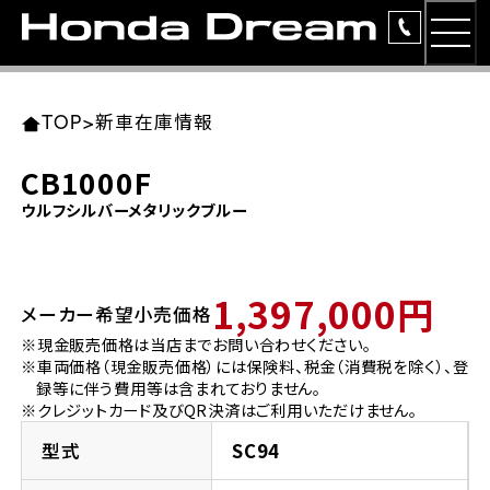
MEN
TOP
東北エリア 店舗一覧
関東エリア 店舗一覧
中部エリア 店舗一覧
近畿エリア 店舗一覧
中国・四国エリア 店舗一覧
九州エリア 店舗一覧
TOP
>
新車在庫情報
簡易お見積り
CB1000F
岩手県
東京都
愛知県
大阪府
岡山県
福岡県
ウルフシルバーメタリックブルー
ラインアップ
ホンダドリーム 盛岡
ホンダドリーム 世田谷
ホンダドリーム 名古屋中央
ホンダドリーム 堺
ホンダドリーム 岡山
ホンダドリーム 博多
安心のサービス
1,397,000円
メーカー希望小売価格
ホンダドリーム 西東京
ホンダドリーム 名古屋南
ホンダドリーム 箕面
ホンダドリーム 福岡東
レンタルバイク
宮城県
広島県
※現金販売価格は当店までお問い合わせください。
※車両価格（現金販売価格）には保険料、税金（消費税を除く）、登
ホンダドリーム 練馬
ホンダドリーム 小牧
ホンダドリーム 藤井寺
ホンダドリーム 久留米
洋用品
録等に伴う費用等は含まれておりません。
ホンダドリーム 仙台泉
ホンダドリーム 広島
※クレジットカード及びQR決済はご利用いただけません。
ホンダドリーム 板橋
ホンダドリーム 名古屋東
ホンダドリーム 東淀川
ホンダドリーム 福岡春日
イベント
型式
SC94
ホンダドリーム 宮城岩沼
ホンダドリーム 福山