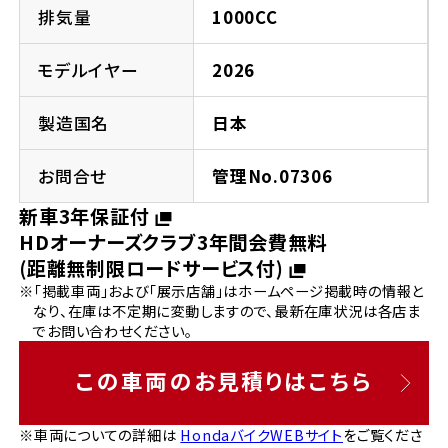
法人向けサービス
ホンダドリーム 葛飾
ホンダドリーム 一宮
ホンダドリーム 豊中
ホンダドリーム 福岡西
排気量
1000CC
福島県
徳島県
お問い合わせ
ホンダドリーム 大田
ホンダドリーム 豊橋
モデルイヤー
2026
京都府
熊本県
ホンダドリーム 郡山
ホンダドリーム 徳島
製造国名
日本
ホンダドリーム 立川
ホンダドリーム 名古屋上小田井
ホンダドリーム 京都伏見
ホンダドリーム 熊本
香川県
お問合せ
管理No.07306
ホンダドリーム 京都右京
神奈川県
岐阜県
新車3年保証付
ホンダドリーム 高松
HDオーナーズクラブ3年間会費無料
ホンダドリーム 磯子
ホンダドリーム 岐阜
ホンダドリーム 京都北山
(距離無制限ロードサービス付)
※「掲載車両」および「展示店舗」はホームページ掲載時の情報と
高知県
ホンダドリーム 横浜都筑
なり、在庫は不定期に変動しますので、最新在庫状況は各店ま
兵庫県
でお問い合わせください。
ホンダドリーム 高知
ホンダドリーム 横浜旭
ホンダドリーム 神戸灘
この車両のお見積りはこちら
ホンダドリーム 川崎宮前
ホンダドリーム 尼崎
※車両についての詳細は
HondaバイクWEBサイト
をご覧くださ