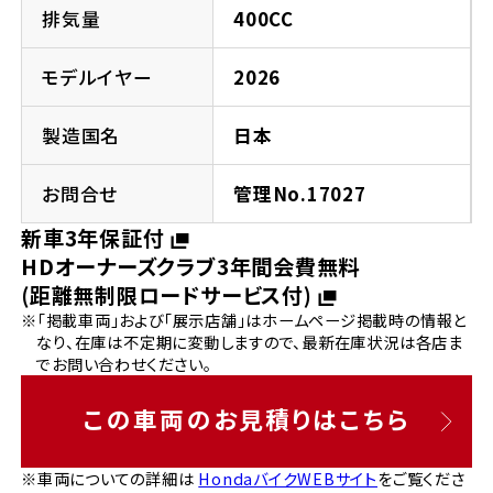
法人向けサービス
ホンダドリーム 葛飾
ホンダドリーム 一宮
ホンダドリーム 豊中
ホンダドリーム 福岡西
排気量
400CC
福島県
徳島県
お問い合わせ
ホンダドリーム 大田
ホンダドリーム 豊橋
モデルイヤー
2026
京都府
熊本県
ホンダドリーム 郡山
ホンダドリーム 徳島
製造国名
日本
ホンダドリーム 立川
ホンダドリーム 名古屋上小田井
ホンダドリーム 京都伏見
ホンダドリーム 熊本
香川県
お問合せ
管理No.17027
ホンダドリーム 京都右京
神奈川県
岐阜県
新車3年保証付
ホンダドリーム 高松
HDオーナーズクラブ3年間会費無料
ホンダドリーム 磯子
ホンダドリーム 岐阜
ホンダドリーム 京都北山
(距離無制限ロードサービス付)
※「掲載車両」および「展示店舗」はホームページ掲載時の情報と
高知県
ホンダドリーム 横浜都筑
なり、在庫は不定期に変動しますので、最新在庫状況は各店ま
兵庫県
でお問い合わせください。
ホンダドリーム 高知
ホンダドリーム 横浜旭
ホンダドリーム 神戸灘
この車両のお見積りはこちら
ホンダドリーム 川崎宮前
ホンダドリーム 尼崎
※車両についての詳細は
HondaバイクWEBサイト
をご覧くださ