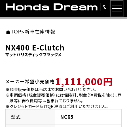
MEN
TOP
東北エリア 店舗一覧
関東エリア 店舗一覧
中部エリア 店舗一覧
近畿エリア 店舗一覧
中国・四国エリア 店舗一覧
九州エリア 店舗一覧
TOP
>
新車在庫情報
簡易お見積り
NX400 E-Clutch
岩手県
東京都
愛知県
大阪府
岡山県
福岡県
マットバリスティックブラックメ
ラインアップ
ホンダドリーム 盛岡
ホンダドリーム 世田谷
ホンダドリーム 名古屋中央
ホンダドリーム 堺
ホンダドリーム 岡山
ホンダドリーム 博多
安心のサービス
1,111,000円
メーカー希望小売価格
ホンダドリーム 西東京
ホンダドリーム 名古屋南
ホンダドリーム 箕面
ホンダドリーム 福岡東
レンタルバイク
宮城県
広島県
※現金販売価格は当店までお問い合わせください。
※車両価格（現金販売価格）には保険料、税金（消費税を除く）、登
ホンダドリーム 練馬
ホンダドリーム 小牧
ホンダドリーム 藤井寺
ホンダドリーム 久留米
洋用品
録等に伴う費用等は含まれておりません。
ホンダドリーム 仙台泉
ホンダドリーム 広島
※クレジットカード及びQR決済はご利用いただけません。
ホンダドリーム 板橋
ホンダドリーム 名古屋東
ホンダドリーム 東淀川
ホンダドリーム 福岡春日
イベント
型式
NC65
ホンダドリーム 宮城岩沼
ホンダドリーム 福山