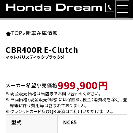
MEN
TOP
東北エリア 店舗一覧
関東エリア 店舗一覧
中部エリア 店舗一覧
近畿エリア 店舗一覧
中国・四国エリア 店舗一覧
九州エリア 店舗一覧
TOP
>
新車在庫情報
簡易お見積り
CBR400R E-Clutch
岩手県
東京都
愛知県
大阪府
岡山県
福岡県
マットバリスティックブラックメ
ラインアップ
ホンダドリーム 盛岡
ホンダドリーム 世田谷
ホンダドリーム 名古屋中央
ホンダドリーム 堺
ホンダドリーム 岡山
ホンダドリーム 博多
安心のサービス
999,900円
メーカー希望小売価格
ホンダドリーム 西東京
ホンダドリーム 名古屋南
ホンダドリーム 箕面
ホンダドリーム 福岡東
レンタルバイク
宮城県
広島県
※現金販売価格は当店までお問い合わせください。
※車両価格（現金販売価格）には保険料、税金（消費税を除く）、登
ホンダドリーム 練馬
ホンダドリーム 小牧
ホンダドリーム 藤井寺
ホンダドリーム 久留米
洋用品
録等に伴う費用等は含まれておりません。
ホンダドリーム 仙台泉
ホンダドリーム 広島
※クレジットカード及びQR決済はご利用いただけません。
ホンダドリーム 板橋
ホンダドリーム 名古屋東
ホンダドリーム 東淀川
ホンダドリーム 福岡春日
イベント
型式
NC65
ホンダドリーム 宮城岩沼
ホンダドリーム 福山