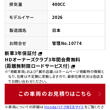
法人向けサービス
ホンダドリーム 葛飾
ホンダドリーム 一宮
ホンダドリーム 豊中
ホンダドリーム 福岡西
排気量
400CC
福島県
徳島県
お問い合わせ
ホンダドリーム 大田
ホンダドリーム 豊橋
モデルイヤー
2026
京都府
熊本県
ホンダドリーム 郡山
ホンダドリーム 徳島
製造国名
日本
ホンダドリーム 立川
ホンダドリーム 名古屋上小田井
ホンダドリーム 京都伏見
ホンダドリーム 熊本
香川県
お問合せ
管理No.10774
ホンダドリーム 京都右京
神奈川県
岐阜県
新車3年保証付
ホンダドリーム 高松
HDオーナーズクラブ3年間会費無料
ホンダドリーム 磯子
ホンダドリーム 岐阜
ホンダドリーム 京都北山
(距離無制限ロードサービス付)
※「掲載車両」および「展示店舗」はホームページ掲載時の情報と
高知県
ホンダドリーム 横浜都筑
なり、在庫は不定期に変動しますので、最新在庫状況は各店ま
兵庫県
でお問い合わせください。
ホンダドリーム 高知
ホンダドリーム 横浜旭
ホンダドリーム 神戸灘
この車両のお見積りはこちら
ホンダドリーム 川崎宮前
ホンダドリーム 尼崎
※車両についての詳細は
HondaバイクWEBサイト
をご覧くださ