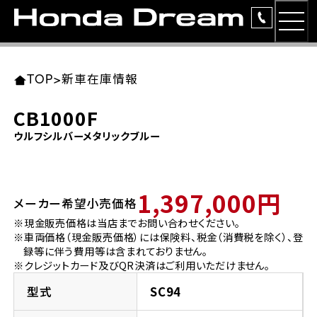
MEN
TOP
東北エリア 店舗一覧
関東エリア 店舗一覧
中部エリア 店舗一覧
近畿エリア 店舗一覧
中国・四国エリア 店舗一覧
九州エリア 店舗一覧
TOP
>
新車在庫情報
簡易お見積り
CB1000F
岩手県
東京都
愛知県
大阪府
岡山県
福岡県
ウルフシルバーメタリックブルー
ラインアップ
ホンダドリーム 盛岡
ホンダドリーム 世田谷
ホンダドリーム 名古屋中央
ホンダドリーム 堺
ホンダドリーム 岡山
ホンダドリーム 博多
安心のサービス
1,397,000円
メーカー希望小売価格
ホンダドリーム 西東京
ホンダドリーム 名古屋南
ホンダドリーム 箕面
ホンダドリーム 福岡東
レンタルバイク
宮城県
広島県
※現金販売価格は当店までお問い合わせください。
※車両価格（現金販売価格）には保険料、税金（消費税を除く）、登
ホンダドリーム 練馬
ホンダドリーム 小牧
ホンダドリーム 藤井寺
ホンダドリーム 久留米
洋用品
録等に伴う費用等は含まれておりません。
ホンダドリーム 仙台泉
ホンダドリーム 広島
※クレジットカード及びQR決済はご利用いただけません。
ホンダドリーム 板橋
ホンダドリーム 名古屋東
ホンダドリーム 東淀川
ホンダドリーム 福岡春日
イベント
型式
SC94
ホンダドリーム 宮城岩沼
ホンダドリーム 福山