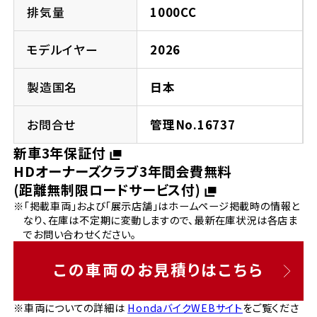
法人向けサービス
ホンダドリーム 葛飾
ホンダドリーム 一宮
ホンダドリーム 豊中
ホンダドリーム 福岡西
排気量
1000CC
福島県
徳島県
お問い合わせ
ホンダドリーム 大田
ホンダドリーム 豊橋
モデルイヤー
2026
京都府
熊本県
ホンダドリーム 郡山
ホンダドリーム 徳島
製造国名
日本
ホンダドリーム 立川
ホンダドリーム 名古屋上小田井
ホンダドリーム 京都伏見
ホンダドリーム 熊本
香川県
お問合せ
管理No.16737
ホンダドリーム 京都右京
神奈川県
岐阜県
新車3年保証付
ホンダドリーム 高松
HDオーナーズクラブ3年間会費無料
ホンダドリーム 磯子
ホンダドリーム 岐阜
ホンダドリーム 京都北山
(距離無制限ロードサービス付)
※「掲載車両」および「展示店舗」はホームページ掲載時の情報と
高知県
ホンダドリーム 横浜都筑
なり、在庫は不定期に変動しますので、最新在庫状況は各店ま
兵庫県
でお問い合わせください。
ホンダドリーム 高知
ホンダドリーム 横浜旭
ホンダドリーム 神戸灘
この車両のお見積りはこちら
ホンダドリーム 川崎宮前
ホンダドリーム 尼崎
※車両についての詳細は
HondaバイクWEBサイト
をご覧くださ