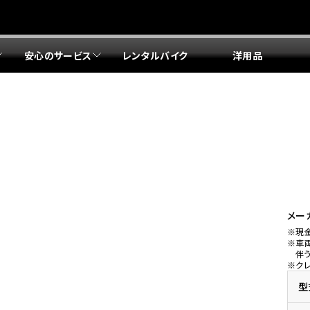
安心のサービス
レンタルバイク
洋用品
リア 店舗一覧
リア 店舗一覧
リア 店舗一覧
リア 店舗一覧
四国エリア 店舗一覧
リア 店舗一覧
県
都
県
府
県
県
ドリーム 盛岡
ドリーム 世田谷
ドリーム 名古屋中央
ドリーム 堺
ドリーム 岡山
ドリーム 博多
ホンダドリーム 西東京
ホンダドリーム 名古屋南
ホンダドリーム 箕面
ホンダドリーム 福岡東
ドリーム 練馬
ドリーム 小牧
ドリーム 藤井寺
ドリーム 久留米
ホンダドリーム 板橋
ホンダドリーム 名古屋東
ホンダドリーム 東淀川
ホンダドリーム 福岡春日
県
県
ドリーム 葛飾
ドリーム 一宮
ドリーム 豊中
ドリーム 福岡西
ホンダドリーム 大田
ホンダドリーム 豊橋
ドリーム 仙台泉
ドリーム 広島
ホンダドリーム 宮城岩沼
ホンダドリーム 福山
メー
※現
ドリーム 立川
ドリーム 名古屋上小田井
※車
府
県
県
県
伴
※ク
ドリーム 京都伏見
ドリーム 熊本
ホンダドリーム 京都右京
川県
県
ドリーム 郡山
ドリーム 徳島
型
ドリーム 磯子
ドリーム 岐阜
ドリーム 京都北山
ホンダドリーム 横浜都筑