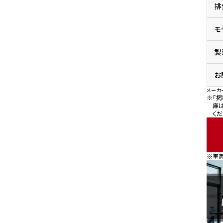
排
県
ドリーム 横浜旭
ホンダドリーム 川崎宮前
県
モ
ドリーム 高松
ドリーム 横浜緑
ドリーム 神戸灘
ホンダドリーム 尼崎
製
県
ドリーム 姫路
ホンダドリーム 西宮甲子
県
お
ドリーム 高知
メーカ
ドリーム 船橋
ホンダドリーム 松戸
※「
県
庫
くだ
ドリーム 蘇我
ドリーム 奈良
県
※車
ドリーム ふかや花園
ホンダドリーム 鴻巣
ドリーム 所沢
ホンダドリーム 大宮
ドリーム 狭山
ホンダドリーム 東浦和