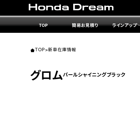
TOP
簡易お見積り
ラインアップ
東北エ
関東エ
中部エ
近畿エ
中国・
九州エ
岩手
東京
愛知
大阪
岡山
福岡
TOP
>
新車在庫情報
ホンダ
ホンダ
ホンダ
ホンダ
ホンダ
ホンダ
グロム
パールシャイニングブラック
ホンダ
ホンダ
ホンダ
ホンダ
宮城
広島
ホンダ
ホンダ
ホンダ
ホンダ
ホンダ
ホンダ
ホンダ
ホンダ
京都
熊本
福島
徳島
ホンダ
ホンダ
神奈
岐阜
ホンダ
ホンダ
ホンダ
ホンダ
ホンダ