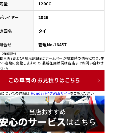
気量
120CC
デルイヤー
2026
造国名
タイ
園
問合せ
管理No.16457
ー2年保証付
掲載車両」および「展示店舗」はホームページ掲載時の情報となり、在
は不定期に変動しますので、最新在庫状況は各店までお問い合わせ
さい。
この車両のお見積りはこちら
両についての詳細は
HondaバイクWEBサイト
をご覧ください