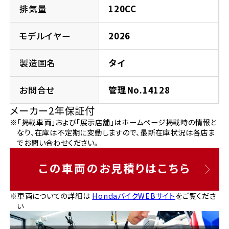
法人向けサービス
ホンダドリーム 葛飾
ホンダドリーム 一宮
ホンダドリーム 豊中
ホンダドリーム 福岡西
排気量
120CC
福島県
徳島県
お問い合わせ
ホンダドリーム 大田
ホンダドリーム 豊橋
モデルイヤー
2026
京都府
熊本県
ホンダドリーム 郡山
ホンダドリーム 徳島
製造国名
タイ
ホンダドリーム 立川
ホンダドリーム 名古屋上小田井
ホンダドリーム 京都伏見
ホンダドリーム 熊本
香川県
お問合せ
管理No.14128
ホンダドリーム 京都右京
神奈川県
岐阜県
メーカー2年保証付
ホンダドリーム 高松
※「掲載車両」および「展示店舗」はホームページ掲載時の情報と
ホンダドリーム 磯子
ホンダドリーム 岐阜
ホンダドリーム 京都北山
なり、在庫は不定期に変動しますので、最新在庫状況は各店ま
でお問い合わせください。
高知県
ホンダドリーム 横浜都筑
兵庫県
この車両のお見積りはこちら
ホンダドリーム 高知
ホンダドリーム 横浜旭
ホンダドリーム 神戸灘
※車両についての詳細は
HondaバイクWEBサイト
をご覧くださ
い
ホンダドリーム 川崎宮前
ホンダドリーム 尼崎