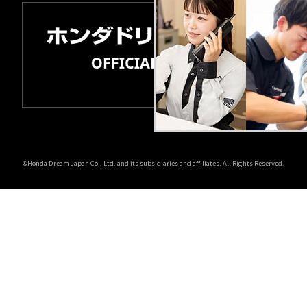
©Honda Dream Japan Co., Ltd. and its subsidiaries and affiliates. All Rights Reserved.