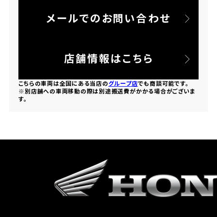
メールでのお問い合わせ
ホンダドリーム 所沢
ホンダドリーム 大宮
店舗情報はこちら
ホンダドリーム 狭山
こちらの車両は全国にある当店の
グループ店
でも商談可能です。
※別店舗への車両移動の際は別途搬送費がかかる場合がございま
す。
ホンダドリーム 東浦和
ホンダドリーム 草加
ホンダドリーム 新座
茨城県
ホンダドリーム 水戸北