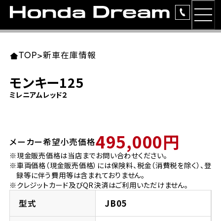
MEN
TOP
東北エリア 店舗一覧
関東エリア 店舗一覧
中部エリア 店舗一覧
近畿エリア 店舗一覧
中国・四国エリア 店舗一覧
九州エリア 店舗一覧
TOP
>
新車在庫情報
簡易お見積り
モンキー125
岩手県
東京都
愛知県
大阪府
岡山県
福岡県
ミレニアムレッド２
ラインアップ
ホンダドリーム 盛岡
ホンダドリーム 世田谷
ホンダドリーム 名古屋中央
ホンダドリーム 堺
ホンダドリーム 岡山
ホンダドリーム 博多
安心のサービス
495,000円
メーカー希望小売価格
ホンダドリーム 西東京
ホンダドリーム 名古屋南
ホンダドリーム 箕面
ホンダドリーム 福岡東
レンタルバイク
宮城県
広島県
※現金販売価格は当店までお問い合わせください。
※車両価格（現金販売価格）には保険料、税金（消費税を除く）、登
ホンダドリーム 練馬
ホンダドリーム 小牧
ホンダドリーム 藤井寺
ホンダドリーム 久留米
洋用品
録等に伴う費用等は含まれておりません。
ホンダドリーム 仙台泉
ホンダドリーム 広島
※クレジットカード及びQR決済はご利用いただけません。
ホンダドリーム 板橋
ホンダドリーム 名古屋東
ホンダドリーム 東淀川
ホンダドリーム 福岡春日
イベント
型式
JB05
ホンダドリーム 宮城岩沼
ホンダドリーム 福山