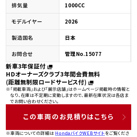
法人向けサービス
ホンダドリーム 葛飾
ホンダドリーム 一宮
ホンダドリーム 豊中
ホンダドリーム 福岡西
排気量
1000CC
福島県
徳島県
お問い合わせ
ホンダドリーム 大田
ホンダドリーム 豊橋
モデルイヤー
2026
京都府
熊本県
ホンダドリーム 郡山
ホンダドリーム 徳島
製造国名
日本
ホンダドリーム 立川
ホンダドリーム 名古屋上小田井
ホンダドリーム 京都伏見
ホンダドリーム 熊本
香川県
お問合せ
管理No.15077
ホンダドリーム 京都右京
神奈川県
岐阜県
新車3年保証付
ホンダドリーム 高松
HDオーナーズクラブ3年間会費無料
ホンダドリーム 磯子
ホンダドリーム 岐阜
ホンダドリーム 京都北山
(距離無制限ロードサービス付)
※「掲載車両」および「展示店舗」はホームページ掲載時の情報と
高知県
ホンダドリーム 横浜都筑
なり、在庫は不定期に変動しますので、最新在庫状況は各店ま
兵庫県
でお問い合わせください。
ホンダドリーム 高知
ホンダドリーム 横浜旭
ホンダドリーム 神戸灘
この車両のお見積りはこちら
ホンダドリーム 川崎宮前
ホンダドリーム 尼崎
※車両についての詳細は
HondaバイクWEBサイト
をご覧くださ