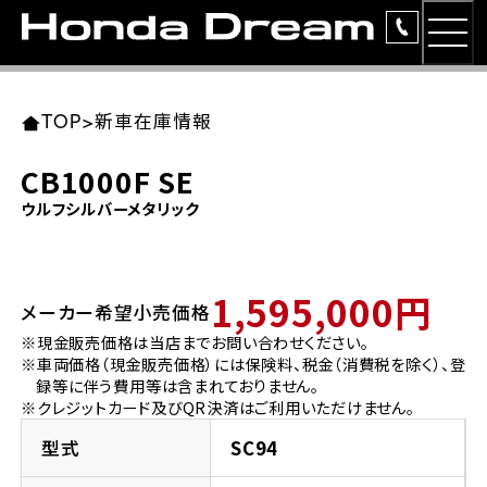
MEN
TOP
東北エリア 店舗一覧
関東エリア 店舗一覧
中部エリア 店舗一覧
近畿エリア 店舗一覧
中国・四国エリア 店舗一覧
九州エリア 店舗一覧
TOP
>
新車在庫情報
簡易お見積り
CB1000F SE
岩手県
東京都
愛知県
大阪府
岡山県
福岡県
ウルフシルバーメタリック
ラインアップ
ホンダドリーム 盛岡
ホンダドリーム 世田谷
ホンダドリーム 名古屋中央
ホンダドリーム 堺
ホンダドリーム 岡山
ホンダドリーム 博多
安心のサービス
1,595,000円
メーカー希望小売価格
ホンダドリーム 西東京
ホンダドリーム 名古屋南
ホンダドリーム 箕面
ホンダドリーム 福岡東
レンタルバイク
宮城県
広島県
※現金販売価格は当店までお問い合わせください。
※車両価格（現金販売価格）には保険料、税金（消費税を除く）、登
ホンダドリーム 練馬
ホンダドリーム 小牧
ホンダドリーム 藤井寺
ホンダドリーム 久留米
洋用品
録等に伴う費用等は含まれておりません。
ホンダドリーム 仙台泉
ホンダドリーム 広島
※クレジットカード及びQR決済はご利用いただけません。
ホンダドリーム 板橋
ホンダドリーム 名古屋東
ホンダドリーム 東淀川
ホンダドリーム 福岡春日
イベント
型式
SC94
ホンダドリーム 宮城岩沼
ホンダドリーム 福山