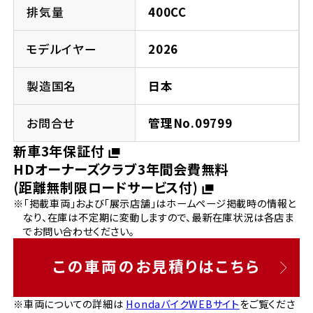
法人向けサービス
ホンダドリーム 葛飾
ホンダドリーム 一宮
ホンダドリーム 豊中
ホンダドリーム 福岡西
排気量
400CC
福島県
徳島県
お問い合わせ
ホンダドリーム 大田
ホンダドリーム 豊橋
モデルイヤー
2026
京都府
熊本県
ホンダドリーム 郡山
ホンダドリーム 徳島
製造国名
日本
ホンダドリーム 立川
ホンダドリーム 名古屋上小田井
ホンダドリーム 京都伏見
ホンダドリーム 熊本
香川県
お問合せ
管理No.09799
ホンダドリーム 京都右京
神奈川県
岐阜県
新車3年保証付
ホンダドリーム 高松
HDオーナーズクラブ3年間会費無料
ホンダドリーム 磯子
ホンダドリーム 岐阜
ホンダドリーム 京都北山
(距離無制限ロードサービス付)
※「掲載車両」および「展示店舗」はホームページ掲載時の情報と
高知県
ホンダドリーム 横浜都筑
なり、在庫は不定期に変動しますので、最新在庫状況は各店ま
兵庫県
でお問い合わせください。
ホンダドリーム 高知
ホンダドリーム 横浜旭
ホンダドリーム 神戸灘
この車両のお見積りはこちら
ホンダドリーム 川崎宮前
ホンダドリーム 尼崎
※車両についての詳細は
HondaバイクWEBサイト
をご覧くださ